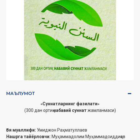
МАЪЛУМОТ
Суннатларнинг фазилати
«
»
(300 дан ортиқ
набавий суннат
жамланмаси)
Ғоя муаллифи:
Умиджон Раҳматуллаев
Нашрга тайёрловчи:
Муҳаммадолим Муҳаммадсиддиқов