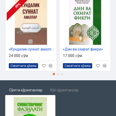
ЙЎҚ
«Кундалик суннат амаллар»
«Дин ва охират фикри»
24 000 сўм
17 000 сўм
Саватчага қўшиш
Саватчага қўшиш
Сўнгги кўрилганлар
Кўп кўрилганлар