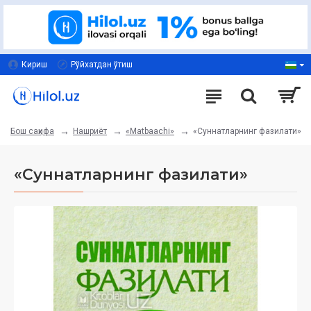
Кириш
Рўйхатдан ўтиш
Нашриёт
«Matbaachi»
«Суннатларнинг фазилати»
Бош саҳифа
«Суннатларнинг фазилати»