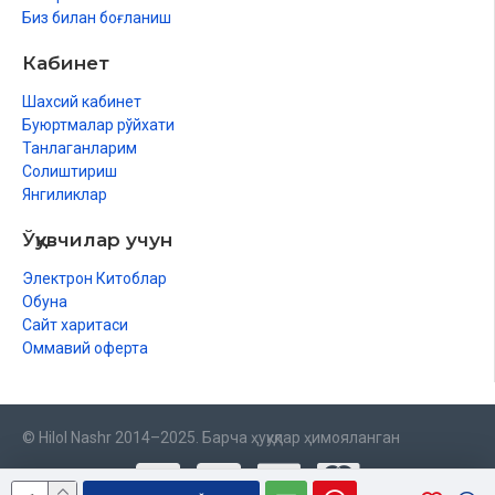
Биз билан боғланиш
Кабинет
Шахсий кабинет
Буюртмалар рўйхати
Танлаганларим
Солиштириш
Янгиликлар
Ўқувчилар учун
Электрон Китоблар
Обуна
Сайт харитаси
Оммавий оферта
© Hilol Nashr 2014–2025. Барча ҳуқуқлар ҳимояланган