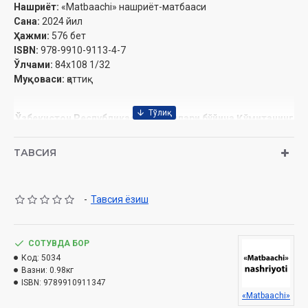
Нашриёт:
«Matbaachi» нашриёт-матбааси
Сана:
2024 йил
Ҳажми:
576 бет
ISBN:
978-9910-9113-4-7
Ўлчами:
84x108 1/32
Муқоваси:
қаттиқ
Ўзбекистон Республикаси Дин ишлари бўйича Қўмитанинг
2024 йил 07 майдаги 02-07/2702-сонли хулосаси асосида
тайёрланди.
ТАВСИЯ
-
Тавсия ёзиш
СОТУВДА БОР
Код:
5034
Вазни:
0.98кг
ISBN:
9789910911347
«Matbaachi»