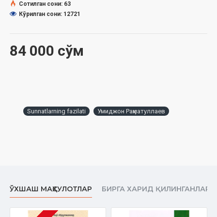
Сотилган сони: 63
Кўрилган сони: 12721
84 000 сўм
Sunnatlarning fazilati
Умиджон Раҳматуллаев
ЎХШАШ МАҲСУЛОТЛАР
БИРГА ХАРИД ҚИЛИНГАНЛАР