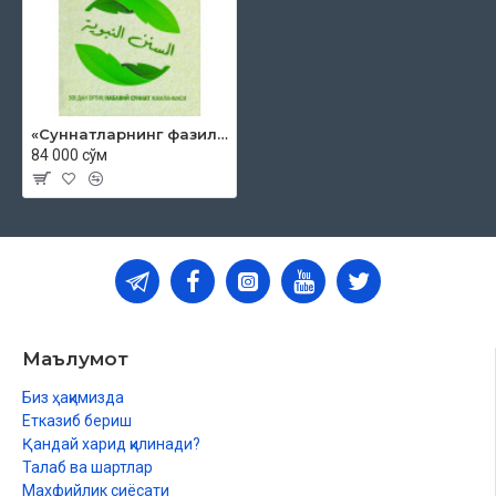
«Суннатларнинг фазилати»
84 000 сўм
Маълумот
Биз ҳақимизда
Етказиб бериш
Қандай харид қилинади?
Талаб ва шартлар
Махфийлик сиёсати