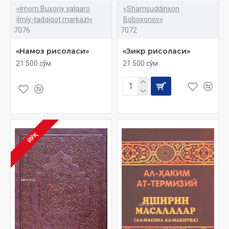
«Imom Buxoriy xalqaro
«Shamsuddinxon
ilmiy-tadqiqot markazi»
Boboxonov»
7076
7072
«Намоз рисоласи»
«Зикр рисоласи»
21 500 сўм
21 500 сўм
ЙЎҚ