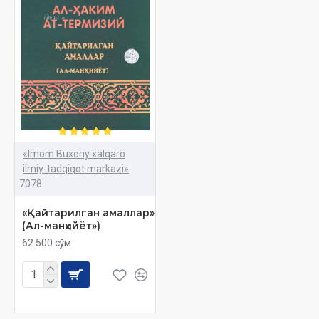
«Imom Buxoriy xalqaro
ilmiy-tadqiqot markazi»
7078
«Қайтарилган амаллар»
(Ал-манҳийёт»)
62 500 сўм