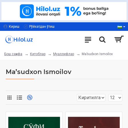
Кириш
Рўйхатдан ўтиш
Китоблар
Муаллифлар
Ma’sudxon Ismoilov
Бош саҳифа
Ma’sudxon Ismoilov