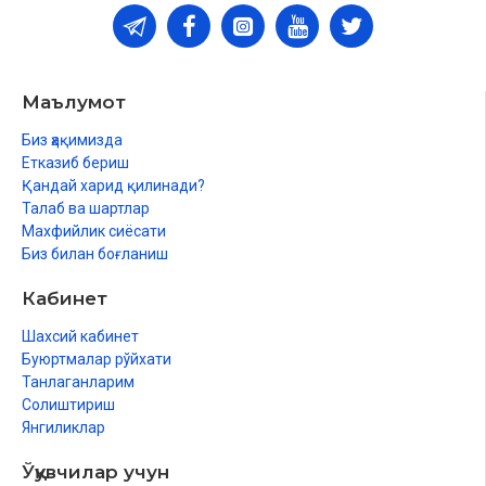
Маълумот
Биз ҳақимизда
Етказиб бериш
Қандай харид қилинади?
Талаб ва шартлар
Махфийлик сиёсати
Биз билан боғланиш
Кабинет
Шахсий кабинет
Буюртмалар рўйхати
Танлаганларим
Солиштириш
Янгиликлар
Ўқувчилар учун