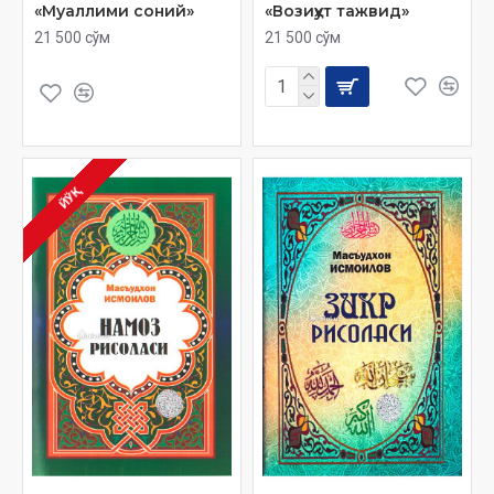
«Муаллими соний»
«Возиҳут тажвид»
21 500 сўм
21 500 сўм
ЙЎҚ