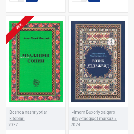
ЙЎҚ
Boshqa nashriyotlar
«Imom Buxoriy xalqaro
kitoblari
ilmiy-tadqiqot markazi»
7077
7074