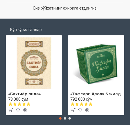
Сиз рўйхатнинг охирига етдингиз.
Кўп кўрилганлар
«Бахтиёр оила»
«Тафсири Ҳилол» 6 жилд
78 000 сўм
792 000 сўм