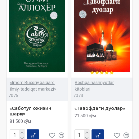
«Imom Buxoriy xalqaro
Boshqa nashriyotlar
ilmiy-tadqiqot markazi»
kitoblari
7075
7073
«Саботул ожизин
«Тавофдаги дуолар»
шарҳи»
21 500 сўм
81 500 сўм