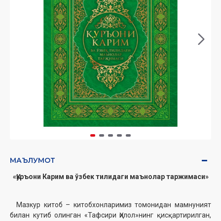
МАЪЛУМОТ
«Қуръони Карим ва ўзбек тилидаги маънолар таржимаси»
Мазкур китоб – китобхонларимиз томонидан мамнуният
билан кутиб олинган «Тафсири Ҳилол»нинг қисқартирилган,