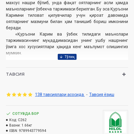
махсус нашри бўлиб, унда фақат оятларнинг асли ҳамда
маъноларнинг ўзбекча таржимаси берилган. Бу эса Қуръони
Каримни тиловат қилувчилар учун қироат давомида
оятларнинг мазмуни билан ҳам танишиб бориш имконини
беради.
«Қуръони Карим ва ўзбек тилидаги маънолари
таржимаси»нинг муқаддимасидан унинг ушбу нашрнинг
ўзига хос хусусиятлари ҳақида кенг маълумот олишингиз
мумкин.
Муаллиф:
Шайх Муҳаммад Содиқ Муҳаммад Юсуф
Нашриёт:
«Hilol-Nashr» нашриёт-матбааси
ТАВСИЯ
Сана:
2026 йил (2013, 2017, 2019, 2021, 2022)
Ҳажми:
632
бет
ISBN:
978-9943-7795-9-4
138 тавсиялари асосида.
-
Тавсия ёзиш
Ўлчами
: 60×90 1/8
Муқоваси:
қаттиқ
СОТУВДА БОР
Ўзбекистон Республикаси Вазирлар Маҳкамаси
Код:
C262
ҳузуридаги Дин ишлари бўйича қўмитанинг 03-07/4039-
Вазни:
1.66кг
ISBN:
9789943779594
сонли тавсияси ила чоп этилган.