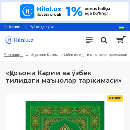
Кириш
Рўйхатдан ўтиш
«Қуръони Карим ва ўзбек тилидаги маънолар таржимаси»
Бош саҳифа
«Қуръони Карим ва ўзбек
тилидаги маънолар таржимаси»
МАШҲУР