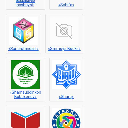
exculisive»
nashriyoti
«Sahifa»
«Sano-standart»
«Sarmoya Books»
«Shamsuddinxon
Boboxonov»
«Sharq»