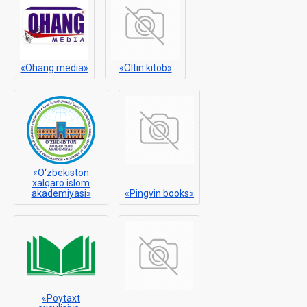
«Ohang media»
«Oltin kitob»
«O‘zbekiston
xalqaro islom
akademiyasi»
«Pingvin books»
«Poytaxt