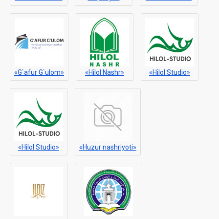
«G`afur G`ulom»
«Hilol Nashr»
«Hilol Studio»
«Hilol Studio»
«Huzur nashriyoti»