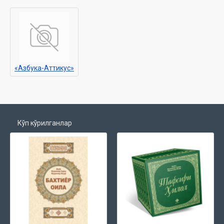
«Азбука-Аттикус»
Кўп кўрилганлар