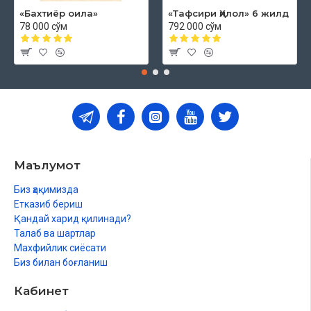
«Бахтиёр оила»
«Тафсири Ҳилол» 6 жилд
78 000 сўм
792 000 сўм
Маълумот
Биз ҳақимизда
Етказиб бериш
Қандай харид қилинади?
Талаб ва шартлар
Махфийлик сиёсати
Биз билан боғланиш
Кабинет