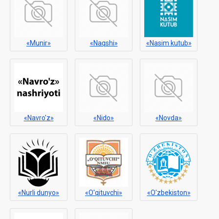
«Munir»
«Naqshi»
«Nasim kutub»
«Navro'z»
«Nido»
«Novda»
«Nurli dunyo»
«O'qituvchi»
«O'zbekiston»