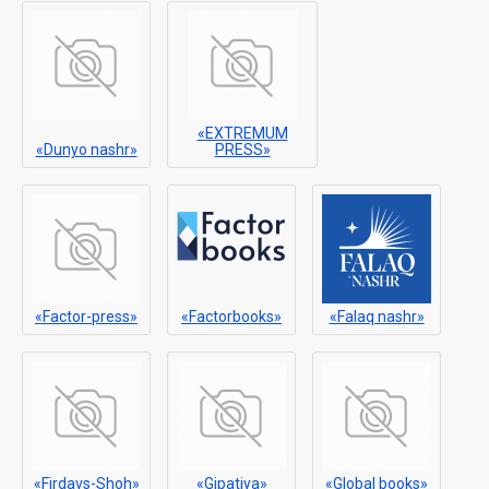
«EXTREMUM
«Dunyo nashr»
PRESS»
«Factor-press»
«Factorbooks»
«Falaq nashr»
«Firdavs-Shoh»
«Gipatiya»
«Global books»