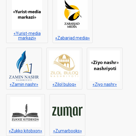
«Yurist-media
markazi»
«Zabarjad media»
«Zamin nashr»
«Zilol buloq»
«Ziyo nashr»
«Zukko kitobxon»
«Zumarbooks»