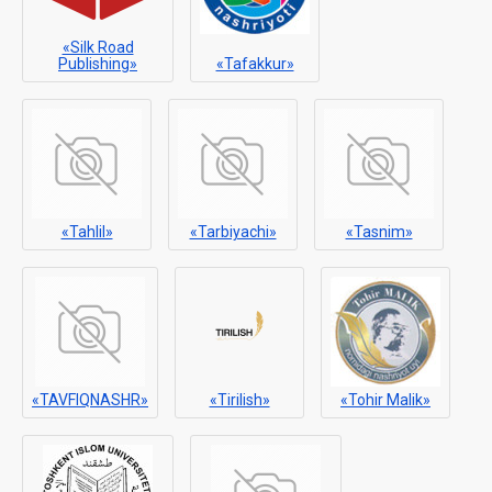
«Silk Road
Publishing»
«Tafakkur»
«Tahlil»
«Tarbiyachi»
«Tasnim»
«TAVFIQNASHR»
«Tirilish»
«Tohir Malik»