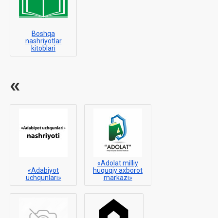
Boshqa
nashriyotlar
kitoblari
«
«Adolat milliy
«Adabiyot
huquqiy axborot
uchqunlari»
markazi»