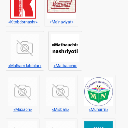
«Kitobdornashr»
«Ma'naviyat»
«Malham kitoblar»
«Matbaachi»
«Maxaon»
«Misbah»
«Muharrir»