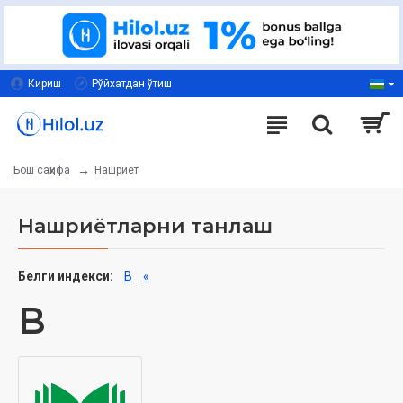
Кириш
Рўйхатдан ўтиш
Нашриёт
Бош саҳифа
Нашриётларни танлаш
Белги индекси:
B
«
B