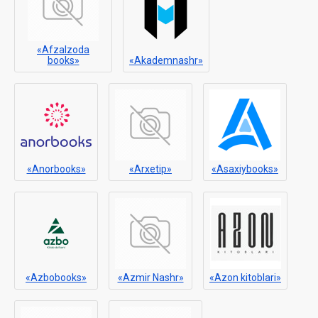
«Afzalzoda
books»
«Akademnashr»
«Anorbooks»
«Arxetip»
«Asaxiybooks»
«Azbobooks»
«Azmir Nashr»
«Azon kitoblari»