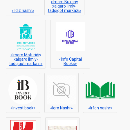
«Imom Buxoriy
xalqaro ilmiy-
«Ildiz nashr»
tadqiqot markazi»
«Imom Moturidiy
xalqaro ilmiy-
«Info Capital
tadqiqot markazi»
Books»
«Invest book»
«Iqro Nashr»
«Irfon nashr»