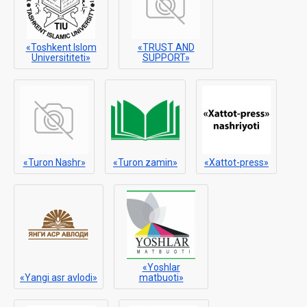
«Toshkent Islom
«TRUST AND
Universititeti»
SUPPORT»
«Turon Nashr»
«Turon zamin»
«Xattot-press»
«Yoshlar
«Yangi asr avlodi»
matbuoti»