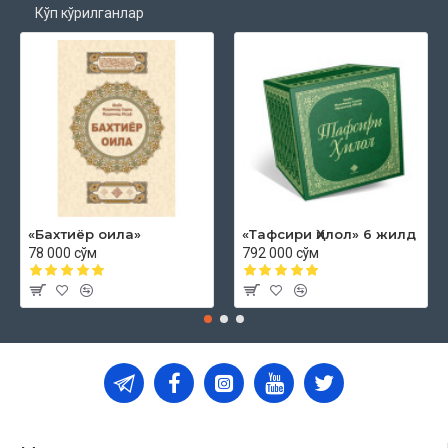
Кўп кўрилганлар
«Бахтиёр оила»
«Тафсири Ҳилол» 6 жилд
78 000 сўм
792 000 сўм