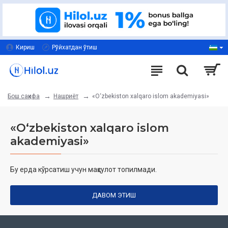
Кириш
Рўйхатдан ўтиш
Нашриёт
«O‘zbekiston xalqaro islom akademiyasi»
Бош саҳифа
«O‘zbekiston xalqaro islom
akademiyasi»
Бу ерда кўрсатиш учун маҳсулот топилмади.
ДАВОМ ЭТИШ