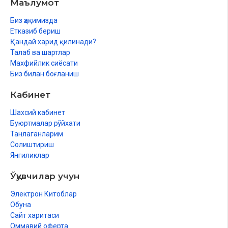
Маълумот
Биз ҳақимизда
Етказиб бериш
Қандай харид қилинади?
Талаб ва шартлар
Махфийлик сиёсати
Биз билан боғланиш
Кабинет
Шахсий кабинет
Буюртмалар рўйхати
Танлаганларим
Солиштириш
Янгиликлар
Ўқувчилар учун
Электрон Китоблар
Обуна
Сайт харитаси
Оммавий оферта