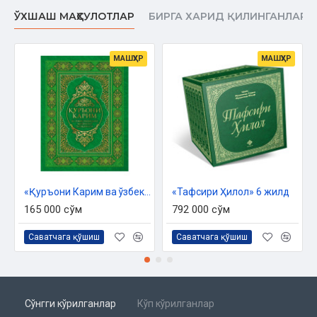
ЎХШАШ МАҲСУЛОТЛАР
БИРГА ХАРИД ҚИЛИНГАНЛАР
МАШҲУР
МАШҲУР
«Қуръони Карим ва ўзбек тилидаги маънолар таржимаси»
«Тафсири Ҳилол» 6 жилд
165 000 сўм
792 000 сўм
Саватчага қўшиш
Саватчага қўшиш
Сўнгги кўрилганлар
Кўп кўрилганлар