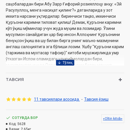
саҳобалардан бири Абу Зарр Ғифорий розияллоҳу анҳу: «Эй
Расулуллоҳ, менга насиҳат қилинг?» деганларида у зот
иккита нарсани уқтирдилар: биринчиси тақво, иккинчиси
Қуръони каримни тиловат қилиш! Демак, Қуръони каримни
кўп ўқиш мўминлар учун жуда муҳим ва лозимдир. Ўзини
мусулмон санайдиган ҳар бир инсон Аллоҳнинг Қуръонини
бенуқсон ўқиш ва шу билан бирга унинг маъно-мазмунини
англаш салоҳиятига эга бўлиши лозим. Ушбу "Қуръони карим
(таржима ва мухтасар тафсир)" китоби муҳожирликда умр
ўтказган Ислом оламидаги улуғ сиймолардан бири,
мусулмонлар ичида Олтинхон тўра номи билан машҳур
бўлган зот Саййид Маҳмудхон Саййид Назирхон ўғли Тарозий
ҳазратлари қаламига мансуб бўлиб, мазкур китоб 1993 йил
ТАВСИЯ
Қатарда чоп қилинган эски ўзбек ёзувидаги нусхаси асосида
тайёрланди. Оятлар таржимаси имкон қадар ўзбек адабий
тили қоидаларига мувофиқлаштирилди ва матннинг
11 тавсиялари асосида.
-
Тавсия ёзиш
тарихий аҳамиятини ҳисобга олган ҳолда зарур ўринларда
аслият руҳи сақланди.
Муаллиф:
СОТУВДА БОР
Саййид Маҳмудхон Тарозий (Олтинхон тўра)
«Oltin kitob»
Нашриёт:
Код:
5628
«Oltin kitob»
Вазни:
2.65кг