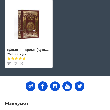
«Қуръони карим» (Куръони каримнинг таржимаси ва тафсири)
264 000 сўм
Маълумот