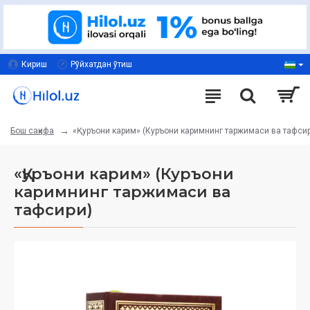
Кириш
Рўйхатдан ўтиш
«Қуръони карим» (Куръони каримнинг таржимаси ва тафси
Бош саҳифа
«Қуръони карим» (Куръони
каримнинг таржимаси ва
тафсири)