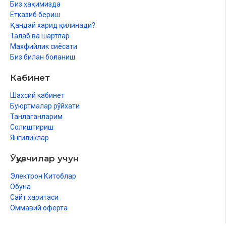
Биз ҳақимизда
Етказиб бериш
Қандай харид қилинади?
Талаб ва шартлар
Махфийлик сиёсати
Биз билан боғланиш
Кабинет
Шахсий кабинет
Буюртмалар рўйхати
Танлаганларим
Солиштириш
Янгиликлар
Ўқувчилар учун
Электрон Китоблар
Обуна
Сайт харитаси
Оммавий оферта