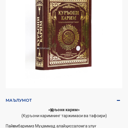
МАЪЛУМОТ
«Қуръони карим»
(Куръони каримнинг таржимаси ва тафсири)
Пайғамбаримиз Муҳаммад алайҳиссаломга улуғ