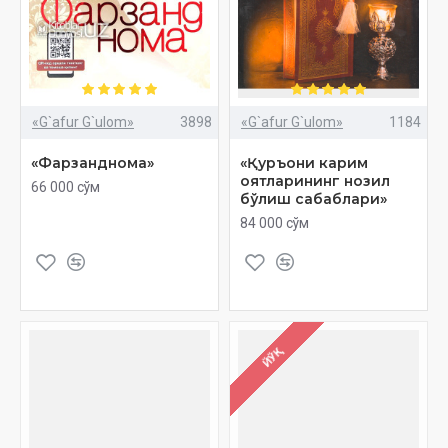
«G`afur G`ulom»
3898
«G`afur G`ulom»
1184
«Фарзанднома»
«Қуръони карим
оятларининг нозил
66 000 сўм
бўлиш сабаблари»
84 000 сўм
ЙЎҚ