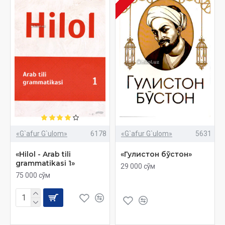
«G`afur G`ulom»
6178
«G`afur G`ulom»
5631
«Hilol - Arab tili
«Гулистон бўстон»
grammatikasi 1»
29 000 сўм
75 000 сўм