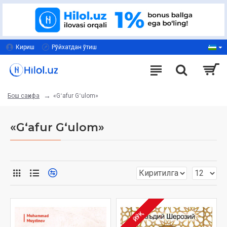
Кириш
Рўйхатдан ўтиш
«Gʻafur Gʻulom»
Бош саҳифа
«Gʻafur Gʻulom»
ЙЎҚ