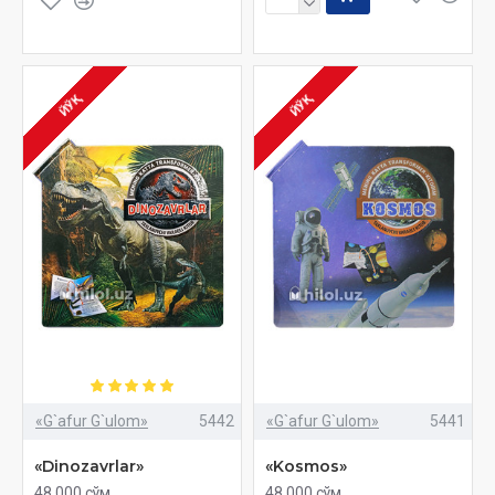
ЙЎҚ
ЙЎҚ
«G`afur G`ulom»
5442
«G`afur G`ulom»
5441
«Dinozavrlar»
«Kosmos»
48 000 сўм
48 000 сўм