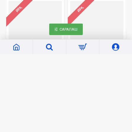
ЙЎҚ
ЙЎҚ
САРАЛАШ
«G`afur G`ulom»
C2777
«G`afur G`ulom»
5101
«Салафи солиҳларнинг
«Обряды намаза»
ёшларга васияти»
16 000 сўм
10 500 сўм