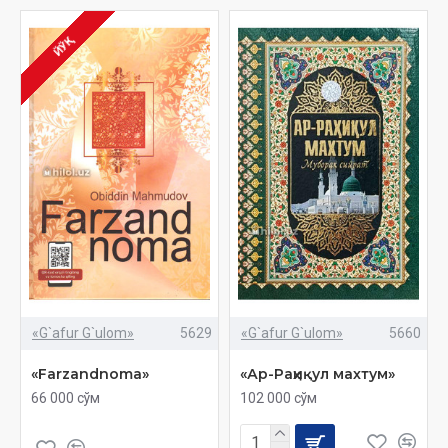
ЙЎҚ
«G`afur G`ulom»
5629
«G`afur G`ulom»
5660
«Farzandnoma»
«Ар-Раҳиқул махтум»
66 000 сўм
102 000 сўм