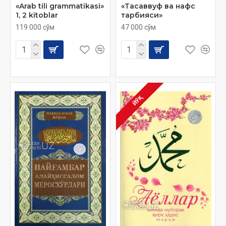
«Arab tili grammatikasi»
«Тасаввуф ва нафс
1, 2 kitoblar
тарбияси»
119 000 сўм
47 000 сўм
ЙЎҚ