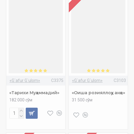
«G`afur G`ulom»
C3375
«G`afur G`ulom»
C3103
«Тарихи Муҳаммадий»
«Оиша розияллоҳу анҳо»
182 000 сўм
31 500 сўм