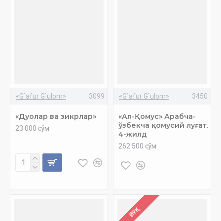
«G`afur G`ulom»
3099
«G`afur G`ulom»
3450
«Дуолар ва зикрлар»
«Ал-Қомус» Арабча-
ўзбекча қомусий луғат.
23 000 сўм
4-жилд
262 500 сўм
ЙЎҚ