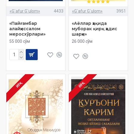
«G`afur G`ulom»
4433
«G`afur G`ulom»
3951
«Пайғамбар
«Аёллар ҳақида
алайҳиссалом
муборак қирқ ҳадис
меросхўрлари»
шарҳи»
55 000 сўм
26 000 сўм
ЙЎҚ
ЙЎҚ