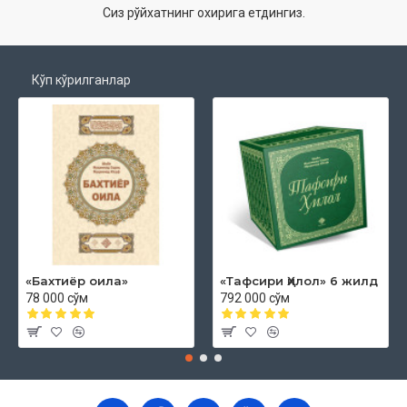
Сиз рўйхатнинг охирига етдингиз.
Кўп кўрилганлар
«Бахтиёр оила»
«Тафсири Ҳилол» 6 жилд
78 000 сўм
792 000 сўм