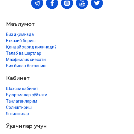
Маълумот
Биз ҳақимизда
Етказиб бериш
Қандай харид қилинади?
Талаб ва шартлар
Махфийлик сиёсати
Биз билан боғланиш
Кабинет
Шахсий кабинет
Буюртмалар рўйхати
Танлаганларим
Солиштириш
Янгиликлар
Ўқувчилар учун