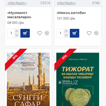
«Hilol Nashr»
C5574
«Hilol Nashr»
4746
«Муомалот
«Никоҳ китоби»
масалалари»
101 000 сўм
68 000 сўм
ЙЎҚ
ЙЎҚ