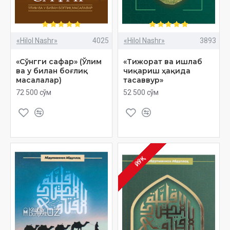
«Hilol Nashr»
4025
«Hilol Nashr»
3893
«Сўнгги сафар» (Ўлим
«Тижорат ва ишлаб
ва у билан боғлиқ
чиқариш ҳақида
масалалар)
тасаввур»
72 500 сўм
52 500 сўм
ЙЎҚ