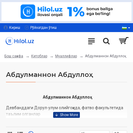
Кириш
Рўйхатдан ўтиш
Китоблар
Муаллифлар
Абдулманнон Абдуллоҳ
Бош саҳифа
Абдулманнон Абдуллоҳ
Абдулманнон Абдуллоҳ
Девбанддаги Дорул-улум олийгоҳида, фатво факультетида
таълим олганлар
Илм тарқатиш борасида Шайх Муҳаммад Содиқ Муҳаммад
Юсуф роҳматуллоҳи алайҳ ва Шайх Муҳаммад Тақий Усмоний