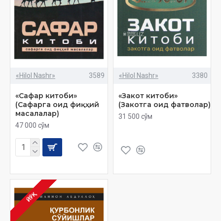
«Hilol Nashr»
3589
«Hilol Nashr»
3380
«Сафар китоби»
«Закот китоби»
(Сафарга оид фиқҳий
(Закотга оид фатволар)
масалалар)
31 500 сўм
47 000 сўм
ЙЎҚ