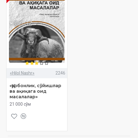
«Hilol Nashr»
2246
«Қурбонлик, сўйишлар
ва ақиқага оид
масалалар»
21 000 сўм