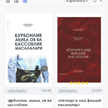
ҳафизаҳуллоҳ томонларидан ижоза берилган
Ислом молияси бўйича 30 йиллик тажрибага эга
1000 га яқин тадбиркорларга Ислом молиясига оид
илмларнинг таълимотлари берганлар
«Тижорат ва ишлаб чиқариш ҳақида тасаввур», «Сўнгги
сафар» (Ўлим ва у билан боғлиқ масалалар), «Закот китоби»
(Закотга оид фатволар) «Сафар китоби» (Сафарга оид
фиқҳий масалалар) каби китоблар муаллифи
«Hilol Nashr»
C6698
«Hilol Nashr»
C6249
«Қурбонлик, ақиқа, ов ва
«Аёлларга оид фиқҳий
қассоблик
масалалар»