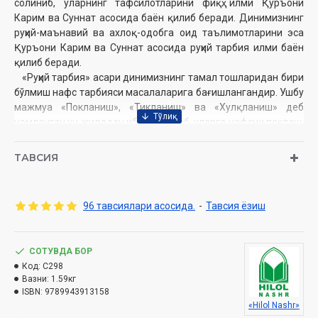
солиниб, уларнинг тафсилотларини фиқҳ илми Қуръони
Карим ва Суннат асосида баён қилиб беради. Динимизнинг
руҳий-маънавий ва ахлоқ-одобга оид таълимотларини эса
Қуръони Карим ва Суннат асосида руҳий тарбия илми баён
қилиб беради.
«Руҳий тарбия» асари динимизнинг тамал тошларидан бири
бўлмиш нафс тарбияси масалаларига бағишлангандир. Ушбу
мажмуа «Покланиш», «Тикланиш» ва «Хулқланиш» деб
номланган уч жилддан иборат бўлиб, уларга нафсни поклаш,
ахлоқни сайқаллаш каби руҳий камолот босқичларига оид
масалалар киритилган, нафс ва қалбдаги турли
ТАВСИЯ
хасталикларнинг баёни ва улардан покланиш йўллари, руҳий
камолотнинг босқичларига оид қимматли маълумотлар
берилган.
96 тавсиялари асосида.
-
Тавсия ёзиш
Муаллиф:
Шайх Муҳаммад Содиқ Муҳаммад Юсуф
Нашриёт:
СОТУВДА БОР
«Hilol-Nashr» нашриёт-матбааси
Сана:
Код:
2026 йил (2014, 2016, 2018, 2019, 2020, 2021, 2022,
C298
Вазни:
1.59кг
2023, 2024, 2025)
ISBN:
9789943913158
Ҳажми:
1-жуз - 480 бет, 2-жуз - 496 бет, 3-жуз - 464 бет
«Hilol Nashr»
ISBN:
978-9910-731-94-5