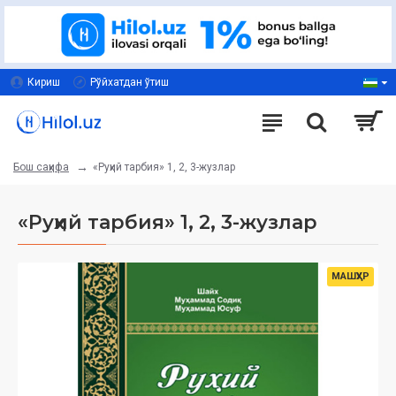
Кириш
Рўйхатдан ўтиш
«Руҳий тарбия» 1, 2, 3-жузлар
Бош саҳифа
«Руҳий тарбия» 1, 2, 3-жузлар
МАШҲУР