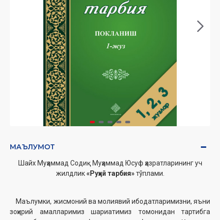
МАЪЛУМОТ
Шайх Муҳаммад Содиқ Муҳаммад Юсуф ҳазратларининг уч
жилдлик
«Руҳий тарбия»
тўплами.
Маълумки, жисмоний ва молиявий ибодатларимизни, яъни
зоҳирий амалларимиз шариатимиз томонидан тартибга