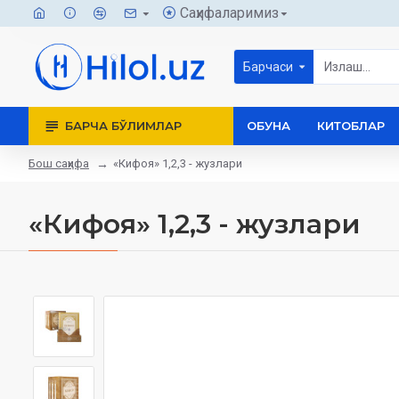
Саҳифаларимиз
Барчаси
БАРЧА БЎЛИМЛАР
ОБУНА
КИТОБЛАР
Бош саҳифа
«Кифоя» 1,2,3 - жузлари
«Кифоя» 1,2,3 - жузлари