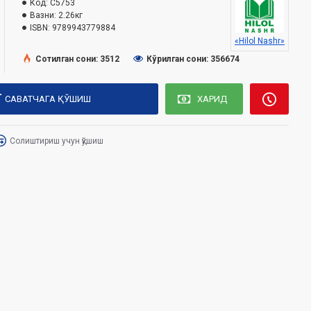
Код:
C5753
Вазни:
2.26кг
ISBN:
9789943779884
«Hilol Nashr»
Сотилган сони: 3512
Кўрилган сони: 356674
САВАТЧАГА ҚЎШИШ
ХАРИД
Солиштириш учун қўшиш