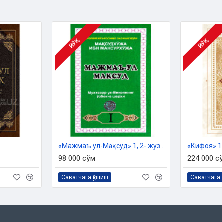
ЙЎҚ
ЙЎҚ
 ишлари бўйича қўмитанинг 4588-
«Мажмаъ ул-Мақсуд» 1, 2- жузлари
98 000 сўм
224 000 с
Саватчага қўшиш
Саватчага 