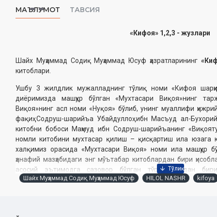
МАЪЛУМОТ
ТАВСИЯ
«Кифоя» 1,2,3 - жузлари
Шайх Муҳаммад Содиқ Муҳаммад Юсуф ҳазратларининг
«Ки
китоблари.
Ушбу 3 жилдлик мужалладнинг тўлиқ номи «Кифоя шарҳи
диёримизда машҳур бўлган «Мухтасари Виқоя»нинг тар
Виқоя»нинг асл номи «Нуқоя» бўлиб, унинг муаллифи ҳижри
фақиҳ Содруш-шарийъа Убайдуллоҳ ибн Масъуд ал-Бухорий
китобни бобоси Маҳмуд ибн Содруш-шарийъанинг «Виқоят
номли китобини мухтасар қилиш – қисқартиш ила юзага к
халқимиз орасида «Мухтасари Виқоя» номи ила машҳур бў
ҳанафий мазҳабидаги энг мўътабар китоблардан бири ҳисобла
асосий эътимодга сазовор бўлган тўрт матндан бир
Шайх Муҳаммад Содиқ Муҳаммад Юсуф
HILOL NASHR
kifoya
мухтасаридир. Уламолар ва толиби илмлар бу китобни қадим
«Кифоя» нинг биринчи жузи «Поклик» ва «Намоз» китоблар
китобдан фиқҳ илмининг таърифи, тарихи, манбалари ва аҳам
улар ўртасидаги фаръий ихтилофлар ҳақидаги маълумотлар ўр