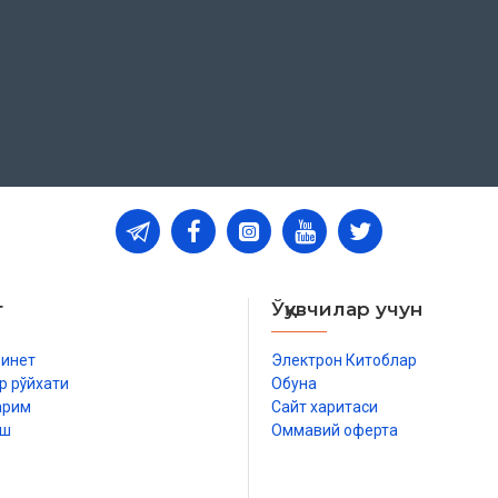
т
Ўқувчилар учун
бинет
Электрон Китоблар
р рўйхати
Обуна
арим
Сайт харитаси
иш
Оммавий оферта
р