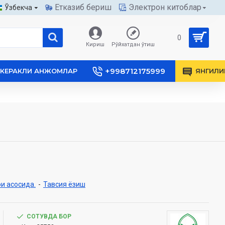
Етказиб бериш
Электрон китоблар
Ўзбекча
0
Кириш
Рўйхатдан ўтиш
+998712175999
КЕРАКЛИ АНЖОМЛАР
ЯНГИЛИ
и асосида.
-
Тавсия ёзиш
СОТУВДА БОР