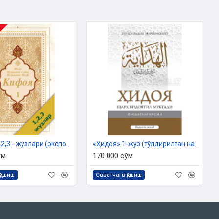
«Кифоя» 1,2,3 - жузлари (экспорт учун)
«Ҳидоя» 1-жуз (тўлдирилган нашр)
ўм
170 000 сўм
қўшиш
Саватчага қўшиш