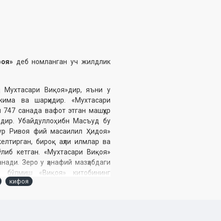
фоя»
деб номланган уч жилдлик
 Мухтасари Виқоя»дир, яъни у
жима ва шарҳидир. «Мухтасари
й 747 санада вафот этган машҳур
дир. Убайдуллоҳ ибн Масъуд бу
ур Ривоя фий масаилил Ҳидоя»
елтирган, бироқ аҳли илмлар ва
либ кетган. «Мухтасари Виқоя»
нади. Зеро у ҳанафий мазҳабдаги
и бўлмиш «Виқоя» китобининг
кифоя
дан эъзозлаб келадилар.
идан иборатдир. Шунингдек ушбу
ияти ҳақида, фиқҳий мазҳаблар ва
ин олган.