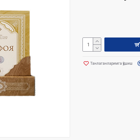
Танлаганларимга қўшиш