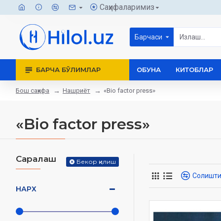
Саҳифаларимиз
Барчаси
БАРЧА БЎЛИМЛАР
ОБУНА
КИТОБЛАР
Бош саҳифа
Нашриёт
«Bio factor press»
«Bio factor press»
Саралаш
Бекор қилиш
Солишт
НАРХ