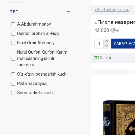
«Bio factor press»
«Bio factor press»
ТЕГ
«Писта назари
A.Abdurahmonov
42 000 сўм
Doktor Ibrohim al-Fiqiy
Faxd Omir Ahmadiy
САВАТЧАГ
Nurul Qur’on. Qur’oni Karim
Харид
ma’nolarining izohli
tarjimasi
O‘z-o‘zini boshqarish kuchi
Pista nazariyasi
Samaradorlik kuchi
Sardorxon Jahongir
Vaqtni boshqarish
time menegment
А.Абдураҳмонов