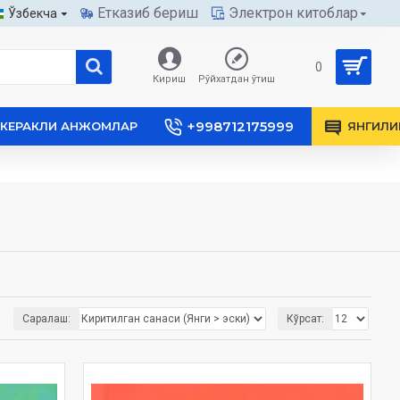
Етказиб бериш
Электрон китоблар
Ўзбекча
0
Кириш
Рўйхатдан ўтиш
+998712175999
КЕРАКЛИ АНЖОМЛАР
ЯНГИЛИ
Саралаш:
Кўрсат: