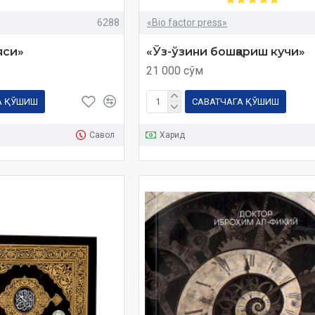
6288
«Bio factor press»
яси»
«Ўз-ўзини бошқариш кучи»
21 000 сўм
А ҚЎШИШ
САВАТЧАГА ҚЎШИШ
Савол
Харид