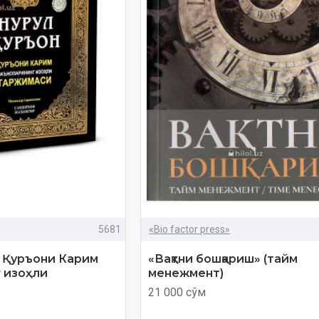
5681
«Bio factor press»
. Қуръони Карим
«Вақтни бошқариш» (тайм
 изоҳли
менежмент)
21 000 сўм