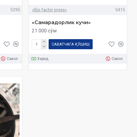
5295
«Bio factor press»
5415
«Самарадорлик кучи»
21 000 сўм
САВАТЧАГА ҚЎШИШ
Савол
Харид
Савол