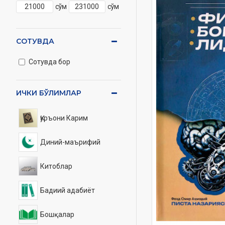
сўм
сўм
СОТУВДА
Сотувда бор
ИЧКИ БЎЛИМЛАР
Қуръони Карим
Диний-маърифий
Китоблар
Бадиий адабиёт
Бошқалар