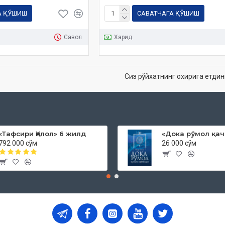
А ҚЎШИШ
САВАТЧАГА ҚЎШИШ
Савол
Харид
Сиз рўйхатнинг охирига етдин
«Тафсири Ҳилол» 6 жилд
792 000 сўм
26 000 сўм