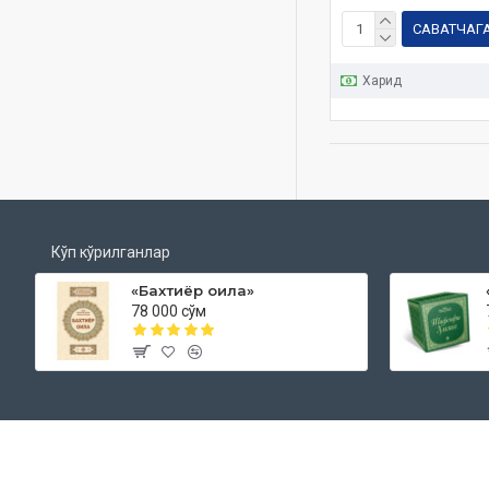
САВАТЧАГ
Харид
Кўп кўрилганлар
«Бахтиёр оила»
78 000 сўм