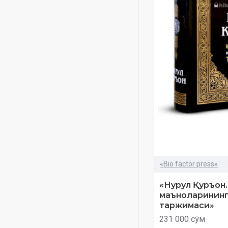
Вақтни бошқариш
Доктор Иброҳим ал-
Фиқий
Сардорхон Жаҳонгир
Фахд Омир Аҳмадий
«Bio factor press»
«Нурул Қуръон
маъноларининг
таржимаси»
231 000 сўм