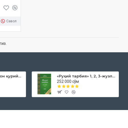
Савол
гиз.
«Дока рўмол қачон қурийди»
«Руҳий тарбия» 1, 2, 3-жузлар
252 000 сўм