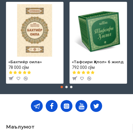
«Бахтиёр оила»
«Тафсири Ҳилол» 6 жилд
78 000 сўм
792 000 сўм
Маълумот