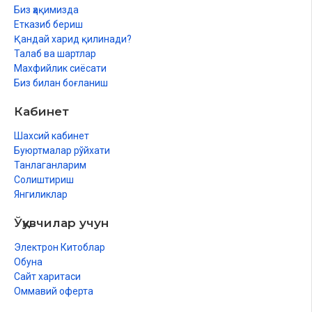
Биз ҳақимизда
Етказиб бериш
Қандай харид қилинади?
Талаб ва шартлар
Махфийлик сиёсати
Биз билан боғланиш
Кабинет
Шахсий кабинет
Буюртмалар рўйхати
Танлаганларим
Солиштириш
Янгиликлар
Ўқувчилар учун
Электрон Китоблар
Обуна
Сайт харитаси
Оммавий оферта