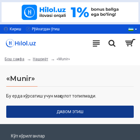
Кириш
Рўйхатдан ўтиш
Нашриёт
«Munir»
Бош саҳифа
«Munir»
Бу ерда кўрсатиш учун маҳсулот топилмади.
ДАВОМ ЭТИШ
Кўп кўрилганлар