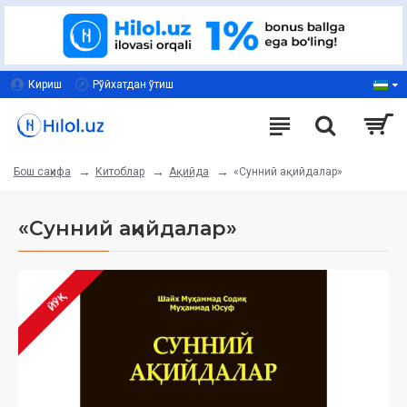
Кириш
Рўйхатдан ўтиш
Китоблар
Ақийда
«Сунний ақийдалар»
Бош саҳифа
«Сунний ақийдалар»
ЙЎҚ