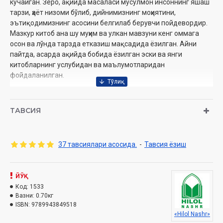
кучайган. Зеро, ақийда масаласи мусулмон инсоннинг яшаш
тарзи, ҳаёт низоми бўлиб, дийнимизнинг моҳиятини,
эътиқодимизнинг асосини белгилаб берувчи пойдевордир.
Мазкур китоб ана шу муҳим ва улкан мавзуни кенг оммага
осон ва лўнда тарзда етказиш мақсадида ёзилган. Айни
пайтда, асарда ақийда бобида ёзилган эски ва янги
китобларнинг услубидан ва маълумотларидан
фойдаланилган.
Муаллиф:
Шайх Муҳаммад Содиқ Муҳаммад Юсуф
Нашриёт:
«Hilol-Nashr» нашриёт-матбааси
ТАВСИЯ
Сана:
2024 йил (2013, 2015, 2017, 2018, 2019.2021,2022, 2023)
Ҳажми:
544 бет
ISBN:
978-9910-719-72-1
37 тавсиялари асосида.
-
Тавсия ёзиш
Ўлчами:
60×90 1/16
Муқоваси:
қаттиқ
Ўзбекистон Республикаси Вазирлар Маҳкамаси
ЙЎҚ
ҳузуридаги дин ишлари бўйича қўмитанинг 2024 йил 31
Код:
1533
июлдаги 03-07/4636-рақамли хулосаси асосида чоп
Вазни:
0.70кг
ISBN:
9789943849518
этилди.
«Hilol Nashr»