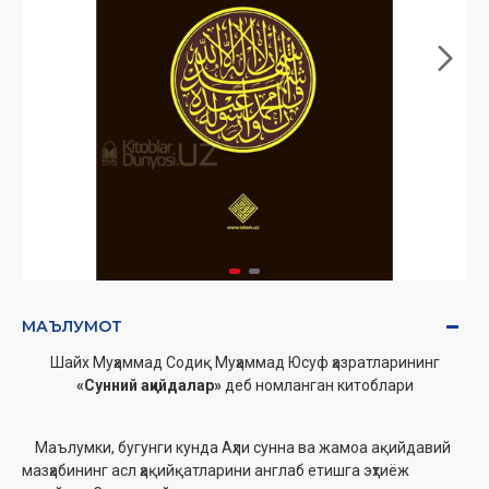
МАЪЛУМОТ
Шайх Муҳаммад Содиқ Муҳаммад Юсуф ҳазратларининг
«Сунний ақийдалар»
деб номланган китоблари
Маълумки, бугунги кунда Аҳли сунна ва жамоа ақийдавий
мазҳабининг асл ҳақийқатларини англаб етишга эҳтиёж