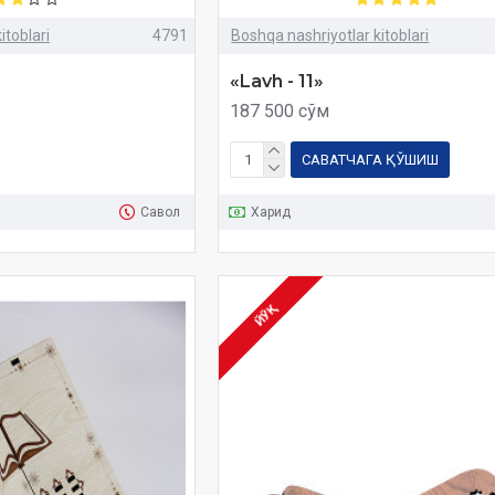
itoblari
4791
Boshqa nashriyotlar kitoblari
«Lavh - 11»
187 500 сўм
САВАТЧАГА ҚЎШИШ
Савол
Харид
ЙЎҚ