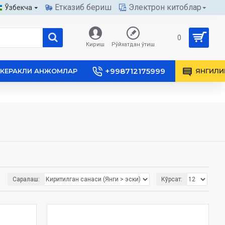
Етказиб бериш
Электрон китоблар
Ўзбекча
0
Кириш
Рўйхатдан ўтиш
+998712175999
КЕРАКЛИ АНЖОМЛАР
ЯНГИЛИ
Саралаш:
Кўрсат: