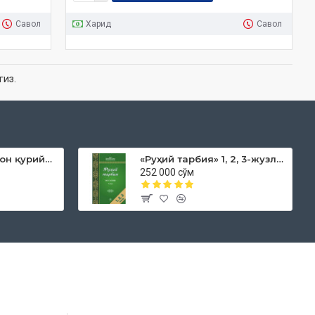
Савол
Харид
Савол
гиз.
«Дока рўмол қачон қурийди»
«Руҳий тарбия» 1, 2, 3-жузлар
252 000 сўм