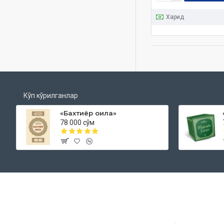
Харид
Кўп кўрилганлар
«Бахтиёр оила»
78 000 сўм