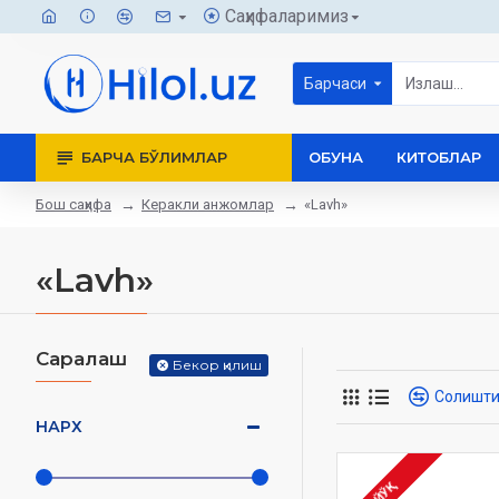
Саҳифаларимиз
Барчаси
БАРЧА БЎЛИМЛАР
ОБУНА
КИТОБЛАР
Бош саҳифа
Керакли анжомлар
«Lavh»
«Lavh»
Саралаш
Бекор қилиш
Солишт
НАРХ
ЙЎҚ