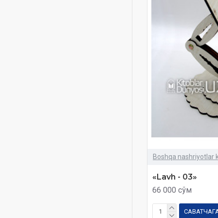
Boshqa nashriyotlar k
«Lavh - 03»
66 000 сўм
САВАТЧАГ