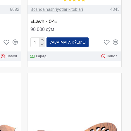
6082
Boshqa nashriyotlar kitoblari
4345
«Lavh - 04»
90 000 сўм
САВАТЧАГА ҚЎШИШ
Савол
Харид
Савол