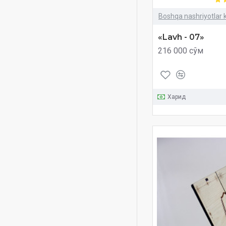
Boshqa nashriyotlar k
«Lavh - 07»
216 000 сўм
Харид