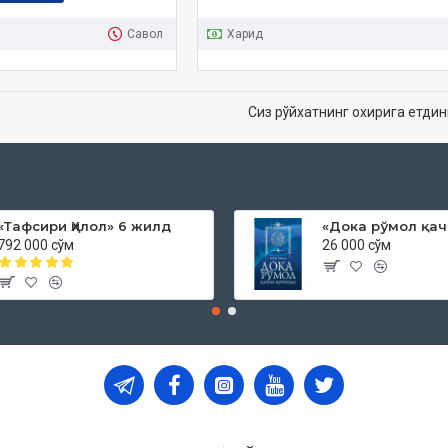
Савол
Харид
Сиз рўйхатнинг охирига етдин
«Тафсири Ҳилол» 6 жилд
792 000 сўм
26 000 сўм