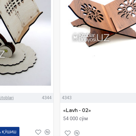
itoblari
4344
4343
«Lavh - 02»
54 000 сўм
А ҚЎШИШ