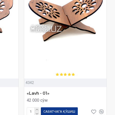
4342
«Lavh - 01»
42 000 сўм
САВАТЧАГА ҚЎШИШ