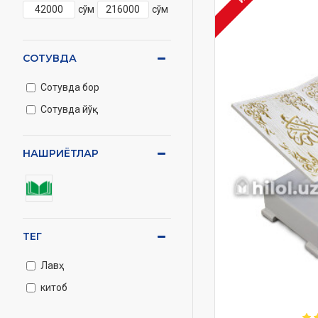
сўм
сўм
СОТУВДА
Сотувда бор
Сотувда йўқ
НАШРИЁТЛАР
ТЕГ
Лавҳ
китоб