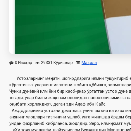
0 Изоҳлар
29331 Кўришлар
Мақола
Устозларнинг меҳнати, шогирдларига илмни тушунтириб ет
кўрсатишга, уларнинг иззатини жойига қўйишга, хизматлар
Чунки дунёвий илм ёки бир касб-ҳунар ўргатган устоз дунё 
тегади, улар бизни жаҳаннам оловидан паноҳ топишимизга с
оқибати хорликдир», деган эди Аҳнаф ибн Қайс.
Аждодларимиз устозни ҳурматлаш, унинг шаъни ва иззатини
анҳунинг уловлари тизгинини ушлаб, унга минишда ёрдам б
ундан фахрланиб кибрланса, жоҳилдир. Зеро, илм-ҳикмат мўм
«Ҳидоя» муаллифи, шайхулислом Бурҳониддин Марғиноний ҳ