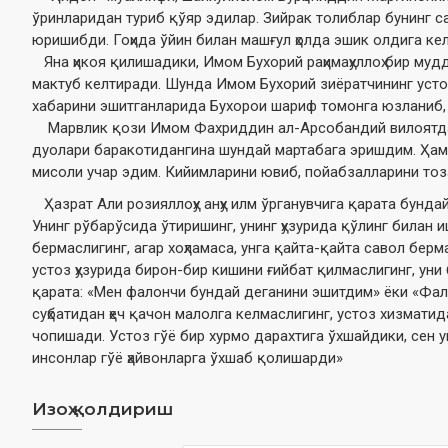
ўринларидан туриб қўяр эдилар. Зийрак толиблар бунинг с
юришибди. Гоҳида ўйин билан машғул ҳолда эшик олдига ке
Яна ҳикоя қилишадики, Имом Бухорий раҳимаҳуллоҳ бир му
мактуб келтиради. Шунда Имом Бухорий зиёратчининг устоз
хабарини эшитганларида Бухорои шариф томонга юзланиб, с
Марвлик қози Имом Фахриддин ал-Арсобандий вилоятдаги б
дуолари баракотидангина шундай мартабага эришдим. Ҳами
мисоли учар эдим. Кийимларини ювиб, пойабзалларини тоза
Ҳазрат Али розияллоҳу анҳу илм ўрганувчига қарата бунда
Унинг рўбарўсида ўтиришинг, унинг ҳузурида қўлинг билан 
бермаслигинг, агар хоҳламаса, унга қайта-қайта савол бер
устоз ҳузурида бирон-бир кишини ғийбат қилмаслигинг, уни 
қарата: «Мен фалончи бундай деганини эшитдим» ёки «Фало
суҳбатидан ҳеч қачон малолга келмаслигинг, устоз хизмати
чопишади. Устоз гўё бир хурмо дарахтига ўхшайдики, сен 
инсонлар гўё ҳайвонларга ўхшаб қолишарди»
Изоҳ қолдириш