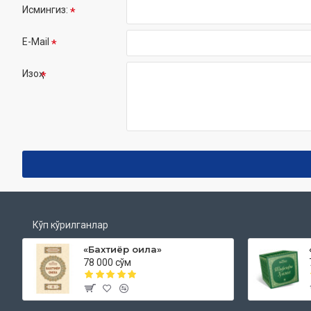
Исмингиз:
E-Mail
Изоҳ
Кўп кўрилганлар
«Бахтиёр оила»
78 000 сўм