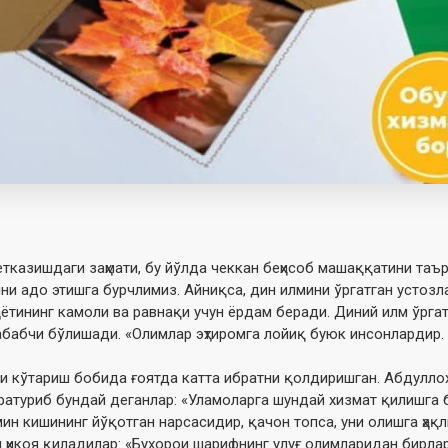
казишдаги заҳмати, бу йўлда чеккан беҳисоб машаққатини таър
ини адо этишга бурчлимиз. Айниқса, дин илмини ўргатган устозл
ҳаётининг камоли ва равнақи учун ёрдам беради. Диний илм ўргат
абабчи бўлишади. «Олимлар эҳтиромга лойиқ буюк инсонлардир. 
 кўтариш бобида ғоятда катта ибратни қолдиришган. Абдуллоҳ и
ературиб бундай деганлар: «Уламоларга шундай хизмат қилишга 
ин кишининг йўқотган нарсасидир, қачон топса, уни олишга ҳақл
икоя қиладилар: «Бухорои шарифнинг улуғ олимларидан бирлар