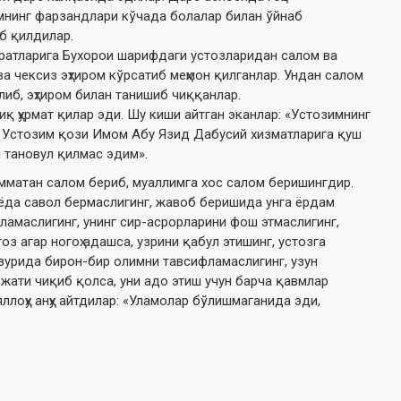
имнинг фарзандлари кўчада болалар билан ўйнаб
об қилдилар.
зратларига Бухорои шарифдаги устозларидан салом ва
а чексиз эҳтиром кўрсатиб меҳмон қилганлар. Ундан салом
иб, эҳтиром билан танишиб чиққанлар.
 ҳурмат қилар эди. Шу киши айтган эканлар: «Устозимнинг
. Устозим қози Имом Абу Язид Дабусий хизматларига қуш
 тановул қилмас эдим».
омматан салом бериб, муаллимга хос салом беришингдир.
зиёда савол бермаслигинг, жавоб беришида унга ёрдам
шламаслигинг, унинг сир-асрорларини фош этмаслигинг,
оз агар ногоҳ адашса, узрини қабул этишинг, устозга
узурида бирон-бир олимни тавсифламаслигинг, узун
ожати чиқиб қолса, уни адо этиш учун барча қавмлар
ллоҳу анҳу айтдилар: «Уламолар бўлишмаганида эди,