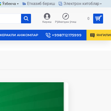
Етказиб бериш
Электрон китоблар
Ўзбекча
0
Кириш
Рўйхатдан ўтиш
+998712175999
КЕРАКЛИ АНЖОМЛАР
ЯНГИЛИ