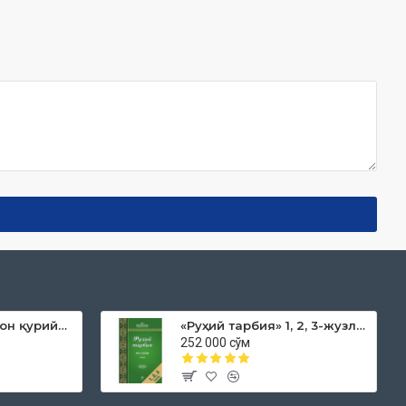
«Дока рўмол қачон қурийди»
«Руҳий тарбия» 1, 2, 3-жузлар
252 000 сўм