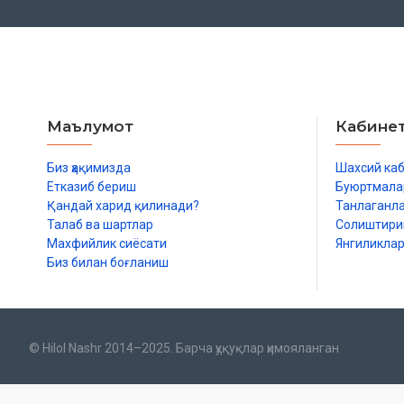
Маълумот
Кабине
Биз ҳақимизда
Шахсий ка
Етказиб бериш
Буюртмала
Қандай харид қилинади?
Танлаганл
Талаб ва шартлар
Солиштир
Махфийлик сиёсати
Янгиликла
Биз билан боғланиш
© Hilol Nashr 2014–2025. Барча ҳуқуқлар ҳимояланган