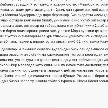
абабини сўрашди. У зот камоли эҳтиром билан: «Меҳрибон устоз
лишса, устозим ҳурматидан дарҳол ўрнимдан туряпман», деб жав
ддат Маккаи Мукаррамада дарс берганлар. Бир зиёратчи имом ҳа
лар юртидан келганини билиб, уни қучоқ очиб кутиб олганлар в
аломга алик олганлар ва табаррукона мактубни икки қўллаб ол
арча олимларнинг раиси эди, у зотни Марв султони ҳам қаттиқ
ша устоз хизматларини ва ҳурматларини ўринлатишга интилдим
лаб, таомларини ҳозирлар, устоз овқатланиб бўлгунларича ўзим
й деганлар: «Олимнинг сендаги ҳақларидан бири сен одамларга 
ишора этмаслигинг, кўзингни қисмаслигинг, устозга керагидан 
маслигинг, устоз туришга ҳаракат қилганда унинг кийимларидан у
бирон-бир масалада хато қилишини ҳеч қачон тиламаслигинг, уст
нчи сизнинг хилофингизга гапирди», деб айтмаслигинг, устоз ҳ
дан ўзингни олиб қочмаслигинг лозим бўлади. Устознинг бирон ҳ
ундан бирон нарса тушишини пойлаб турасан». Имом Ҳасан розия