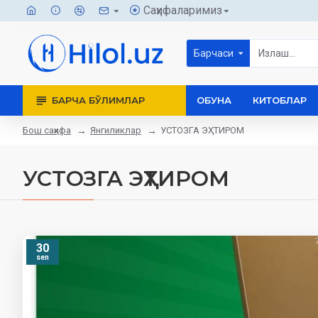
Саҳифаларимиз
Барчаси
БАРЧА БЎЛИМЛАР
ОБУНА
КИТОБЛАР
Бош саҳифа
Янгиликлар
УСТОЗГА ЭҲТИРОМ
УСТОЗГА ЭҲТИРОМ
30
sen