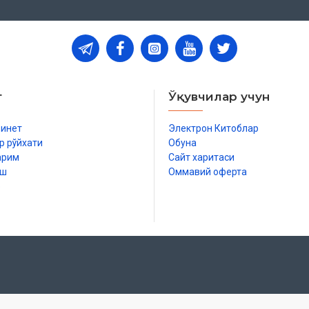
т
Ўқувчилар учун
бинет
Электрон Китоблар
р рўйхати
Обуна
арим
Сайт харитаси
иш
Оммавий оферта
р