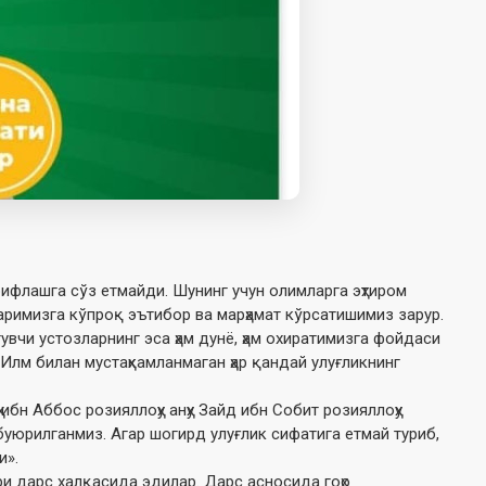
ифлашга сўз етмайди. Шунинг учун олимларга эҳтиром
аримизга кўпроқ эътибор ва марҳамат кўрсатишимиз зарур.
увчи устозларнинг эса ҳам дунё, ҳам охиратимизга фойдаси
Илм билан мустаҳкамланмаган ҳар қандай улуғликнинг
бн Аббос розияллоҳу анҳу Зайд ибн Собит розияллоҳу
буюрилганмиз. Агар шогирд улуғлик сифатига етмай туриб,
и».
и дарс халқасида эдилар. Дарс асносида гоҳо