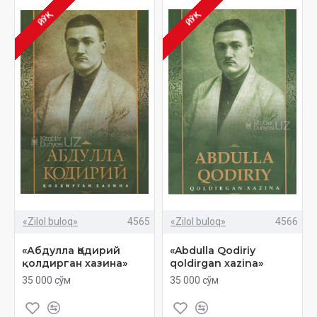
ЙЎҚ
ЙЎҚ
«Zilol buloq»
4565
«Zilol buloq»
4566
«Абдулла Қодирий
«Abdulla Qodiriy
қолдирган хазина»
qoldirgan xazina»
35 000 сўм
35 000 сўм