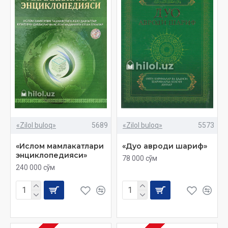
«Zilol buloq»
5689
«Zilol buloq»
5573
«Ислом мамлакатлари
«Дуо авроди шариф»
энциклопедияси»
78 000 сўм
240 000 сўм