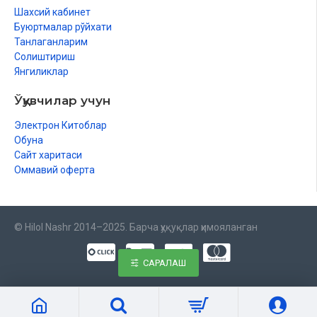
Шахсий кабинет
Буюртмалар рўйхати
Танлаганларим
Солиштириш
Янгиликлар
Ўқувчилар учун
Электрон Китоблар
Обуна
Сайт харитаси
Оммавий оферта
© Hilol Nashr 2014–2025. Барча ҳуқуқлар ҳимояланган
САРАЛАШ