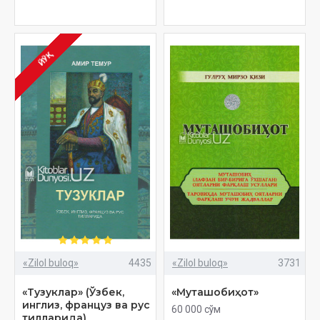
ЙЎҚ
«Zilol buloq»
4435
«Zilol buloq»
3731
«Тузуклар» (Ўзбек,
«Муташобиҳот»
инглиз, француз ва рус
60 000 сўм
тилларида)