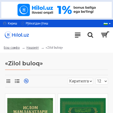
Кириш
Рўйхатдан ўтиш
Нашриёт
«Zilol buloq»
Бош саҳифа
«Zilol buloq»