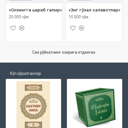
«Оғзингга қараб гапир»
«Энг гўзал салавотлар»
25 000 сўм
10 000 сўм
Сиз рўйхатнинг охирига етдингиз.
Кўп кўрилганлар