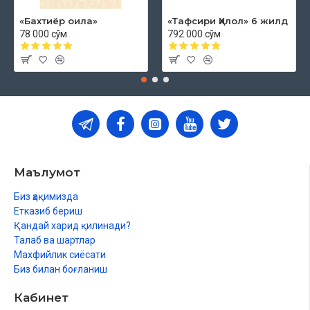
«Бахтиёр оила»
«Тафсири Ҳилол» 6 жилд
78 000 сўм
792 000 сўм
Маълумот
Биз ҳақимизда
Етказиб бериш
Қандай харид қилинади?
Талаб ва шартлар
Махфийлик сиёсати
Биз билан боғланиш
Кабинет