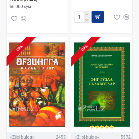
66 000 сўм
ЙЎҚ
ЙЎҚ
«Zilol buloq»
2455
«Zilol buloq»
5572