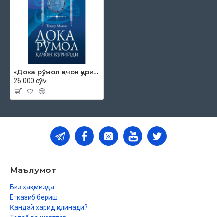
Бекат
Меҳр манзаралари
«Дока рўмол қачон қурийди»
26 000 сўм
Маълумот
Биз ҳақимизда
Етказиб бериш
Қандай харид қилинади?