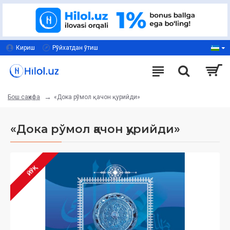
Кириш
Рўйхатдан ўтиш
«Дока рўмол қачон қурийди»
Бош саҳифа
«Дока рўмол қачон қурийди»
ЙЎҚ