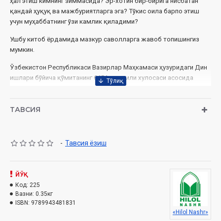
ҳал этиш кимнинг зиммасида? Эр-хотин бир-бирига нисбатан
қандай ҳуқуқ ва мажбуриятларга эга? Тўкис оила барпо этиш
учун муҳаббатнинг ўзи камлик қиладими?
Ушбу китоб ёрдамида мазкур саволларга жавоб топишингиз
мумкин.
Ўзбекистон Республикаси Вазирлар Маҳкамаси ҳузуридаги Дин
ишлари бўйича қўмитанинг 6454-рақамли хулосаси асосида
тайёрланди.
ТАВСИЯ
Муаллиф
:
Тоҳир Малик
Номи
: «Дока рўмол қачон қурийди»
-
Тавсия ёзиш
Нашриёт
: «HILOL NASHR» Нашриёт-матбааси
ЙЎҚ
Сана
: 2017 йил
Код:
225
Вазни:
0.35кг
Ҳажми
: 392 бет
ISBN:
9789943481831
«Hilol Nashr»
ISBN
: 978-9943-4818-3-1