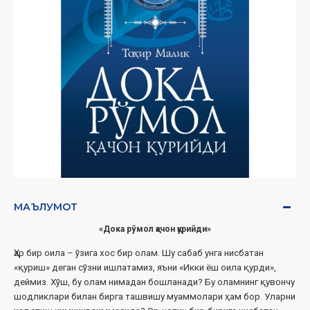
МАЪЛУМОТ
«Дока рўмол қачон қурийди»
Ҳар бир оила – ўзига хос бир олам. Шу сабаб унга нисбатан
«қуриш» деган сўзни ишлатамиз, яъни «Икки ёш оила қурди»,
деймиз. Хўш, бу олам нимадан бошланади? Бу оламнинг қувончу
шодликлари билан бирга ташвишу муаммолари ҳам бор. Уларни