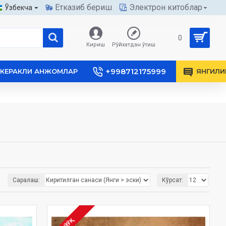
Етказиб бериш
Электрон китоблар
Ўзбекча
0
Кириш
Рўйхатдан ўтиш
+998712175999
КЕРАКЛИ АНЖОМЛАР
ЯНГИЛИ
Саралаш:
Кўрсат:
ЙЎҚ