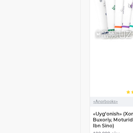
Ибн Сино
Маҳмуджон Қозоқбоев
Мотуридий
Муҳаммад Исмоил
Муҳаммад Содиқ
Тасаввуф ва ҳис-туйғулар
тарбияси
Уйғониш Хоразмий
Фаробий
Фарғоний
Шарифа Тортоп
«Anorbooks»
«Uyg'onish» (Xor
Buxoriy, Moturidi
Ibn Sino)