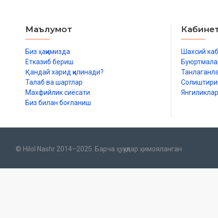
Маълумот
Кабине
Биз ҳақимизда
Шахсий ка
Етказиб бериш
Буюртмала
Қандай харид қилинади?
Танлаганл
Талаб ва шартлар
Солиштир
Махфийлик сиёсати
Янгиликла
Биз билан боғланиш
© Hilol Nashr 2014–2025. Барча ҳуқуқлар ҳимояланган