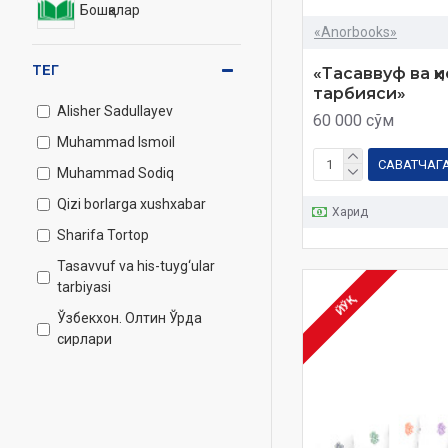
Бошқалар
«Anorbooks»
ТЕГ
«Тасаввуф ва ҳ
тарбияси»
Alisher Sadullayev
60 000 сўм
Muhammad Ismoil
САВАТЧАГ
Muhammad Sodiq
Qizi borlarga xushxabar
Харид
Sharifa Tortop
Tasavvuf va his-tuyg‘ular
tarbiyasi
ЙЎҚ
Ўзбекхон. Олтин Ўрда
сирлари
Алишер Садуллайев
Беруний
Бухорий