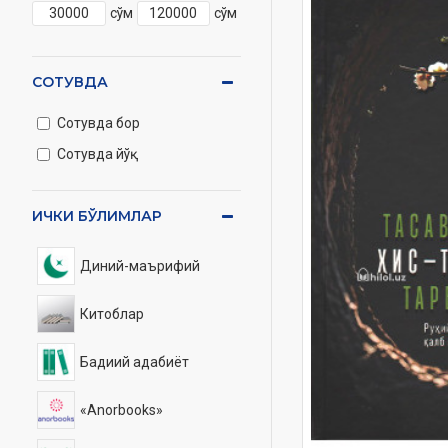
сўм
сўм
СОТУВДА
Сотувда бор
Сотувда йўқ
ИЧКИ БЎЛИМЛАР
Диний-маърифий
Китоблар
Бадиий адабиёт
«Anorbooks»