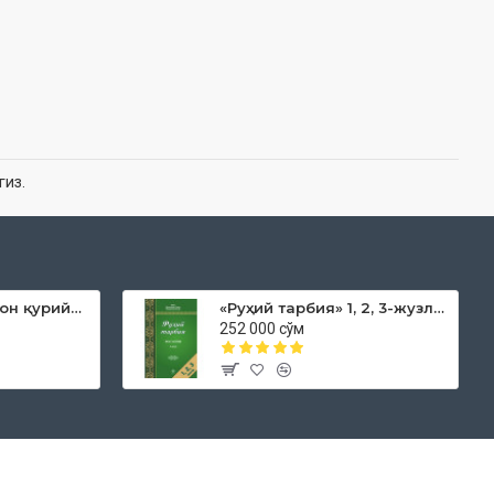
гиз.
«Дока рўмол қачон қурийди»
«Руҳий тарбия» 1, 2, 3-жузлар
252 000 сўм