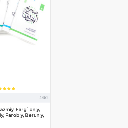
4452
azmiy, Farg`oniy,
y, Farobiy, Beruniy,