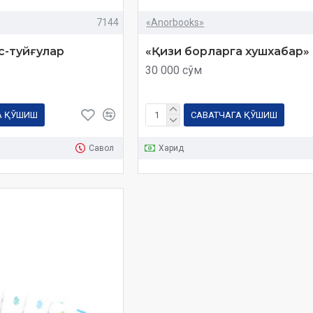
7144
«Anorbooks»
ис-туйғулар
«Қизи борларга хушхабар»
30 000 сўм
А ҚЎШИШ
САВАТЧАГА ҚЎШИШ
Савол
Харид