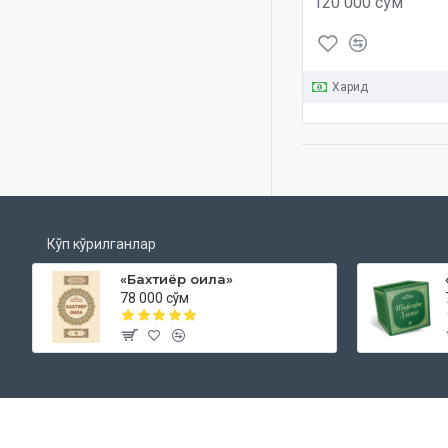
120 000 сўм
Харид
Кўп кўрилганлар
«Бахтиёр оила»
78 000 сўм