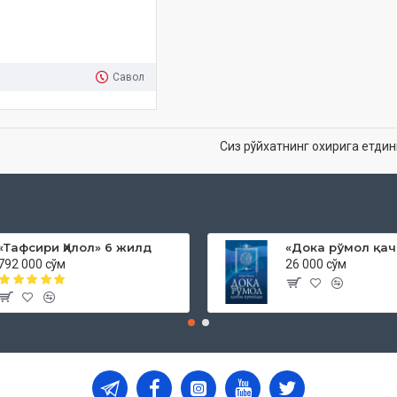
Савол
Сиз рўйхатнинг охирига етдин
«Тафсири Ҳилол» 6 жилд
792 000 сўм
26 000 сўм