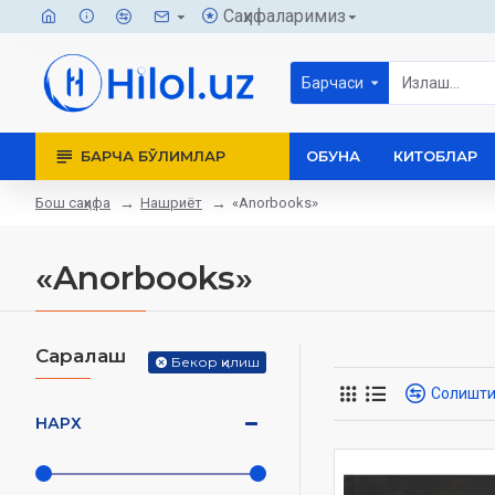
Саҳифаларимиз
Барчаси
БАРЧА БЎЛИМЛАР
ОБУНА
КИТОБЛАР
Бош саҳифа
Нашриёт
«Anorbooks»
«Anorbooks»
Саралаш
Бекор қилиш
Солишт
НАРХ