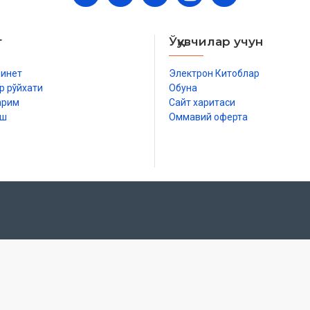
т
Ўқувчилар учун
бинет
Электрон Китоблар
р рўйхати
Обуна
арим
Сайт харитаси
иш
Оммавий оферта
р