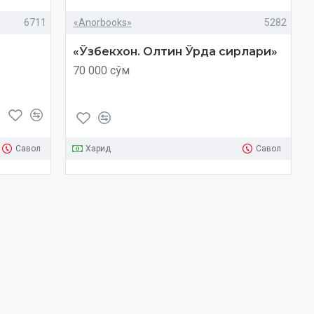
6711
«Anorbooks»
5282
«Ўзбекхон. Олтин Ўрда сирлари»
70 000 сўм
Савол
Харид
Савол