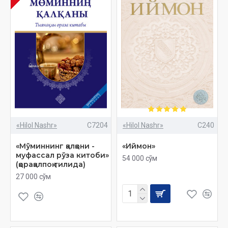
«Hilol Nashr»
C7204
«Hilol Nashr»
C240
«Мўминнинг қалқони -
«Иймон»
муфассал рўза китоби»
54 000 сўм
(қорақалпоқ тилида)
27 000 сўм