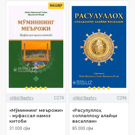
МАШҲУР
«Hilol Nashr»
C274
«Hilol Nashr»
C296
«Мўминнинг меърожи»
«Расулуллоҳ
- муфассал намоз
соллаллоҳу алайҳи
китоби
васаллам»
31 000 сўм
85 000 сўм