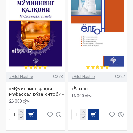
«Hilol Nashr»
C273
«Hilol Nashr»
C227
«Мўминнинг қалқони -
«Ёлғон»
муфассал рўза китоби»
16 000 сўм
26 000 сўм