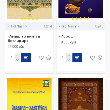
«Hilol Nashr»
C214
«Hilol Nashr»
C245
«Амаллар ниятга
«Исроф»
боғлиқдир»
18 000 сўм
26 000 сўм