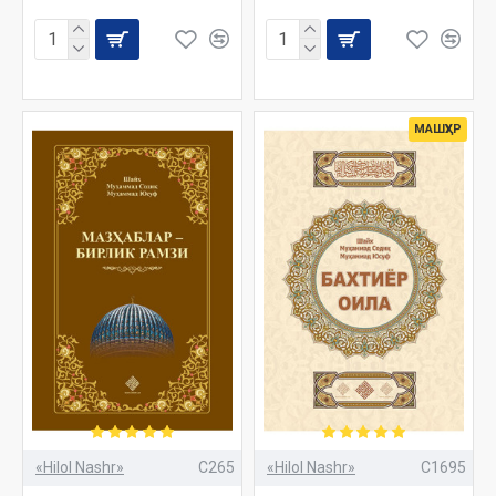
МАШҲУР
«Hilol Nashr»
C265
«Hilol Nashr»
C1695