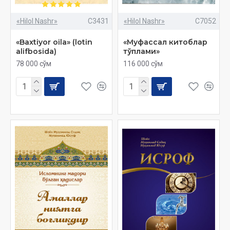
«Hilol Nashr»
C3431
«Hilol Nashr»
C7052
«Baxtiyor oila» (lotin
«Муфассал китоблар
alifbosida)
тўплами»
78 000 сўм
116 000 сўм