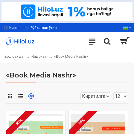
Кириш
Рўйхатдан ўтиш
Нашриёт
«Book Media Nashr»
Бош саҳифа
«Book Media Nashr»
ЙЎҚ
ЙЎҚ