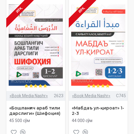
ЙЎҚ
ЙЎҚ
«Book Media Nashr»
2623
«Book Media Nashr»
C745
«Бошланғич араб тили
«Мабдаъ ул-қироат» 1-
дарслиги» (Шифоҳия)
2-3
45 500 сўм
44 000 сўм