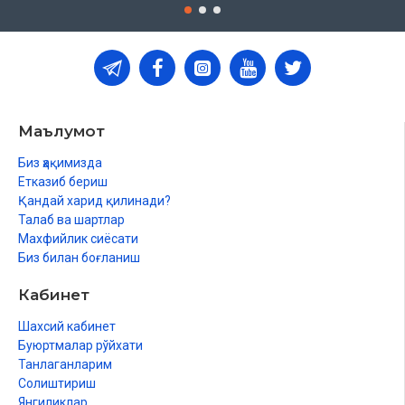
Маълумот
Биз ҳақимизда
Етказиб бериш
Қандай харид қилинади?
Талаб ва шартлар
Махфийлик сиёсати
Биз билан боғланиш
Кабинет
Шахсий кабинет
Буюртмалар рўйхати
Танлаганларим
Солиштириш
Янгиликлар