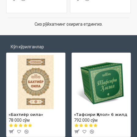
Сиз рўйхатнинг охирига етдингиз.
Кўп кўрилганлар
«Бахтиёр оила»
«Тафсири Ҳилол» 6 жилд
78 000 сўм
792 000 сўм