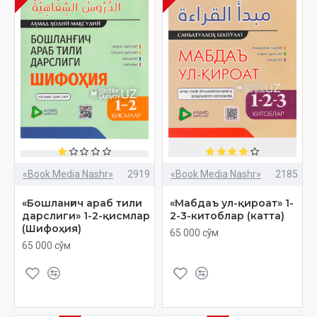
«Book Media Nashr»
2919
«Book Media Nashr»
2185
«Бошланғич араб тили
«Мабдаъ ул-қироат» 1-
дарслиги» 1-2-қисмлар
2-3-китоблар (катта)
(Шифоҳия)
65 000 сўм
65 000 сўм