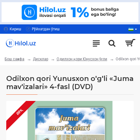
Кириш
Рўйхатдан ўтиш
Дисклар
Одилхон қори Юнусхон ўғли
Odilxon qori Y
Бош саҳифа
Odilxon qori Yunusxon o'g'li «Juma
mav'izalari» 4-fasl (DVD)
ЙЎҚ