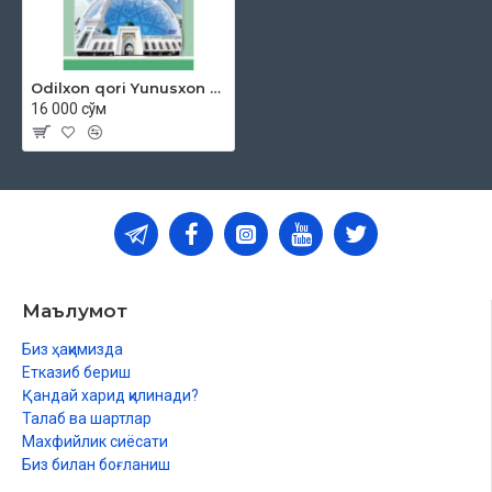
Odilxon qori Yunusxon o'g'li «Juma mav'izalari» 4-fasl (DVD)
16 000 сўм
Маълумот
Биз ҳақимизда
Етказиб бериш
Қандай харид қилинади?
Талаб ва шартлар
Махфийлик сиёсати
Биз билан боғланиш