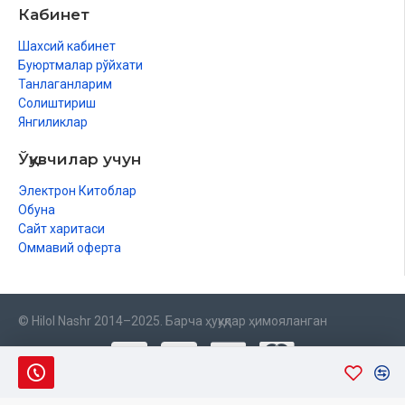
Кабинет
Шахсий кабинет
Буюртмалар рўйхати
Танлаганларим
Солиштириш
Янгиликлар
Ўқувчилар учун
Электрон Китоблар
Обуна
Сайт харитаси
Оммавий оферта
© Hilol Nashr 2014–2025. Барча ҳуқуқлар ҳимояланган