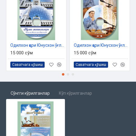
Одилхон қори Юнусхон ўғли «Жумъа мавъизалари» 11-диск (МР3)
Одилхон қори Юнусхон ўғли «Жумъа мавъизалари» 12-диск (МР3)
15 000 сўм
15 000 сўм
Саватчага қўшиш
Саватчага қўшиш
Сўнгги кўрилганлар
Кўп кўрилганлар