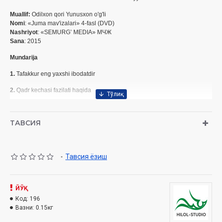
Muallif:
Odilxon qori Yunusxon o'g'li
Nomi
: «Juma mav'izalari» 4-fasl (DVD)
Nashriyot
: «SEMURG’ MEDIA» МЧЖ
Sana
: 2015
Mundarija
1.
Tafakkur eng yaxshi ibodatdir
2.
Qadr kechasi fazilati haqida
3.
Yaxshilik qilish fazilati haqida
ТАВСИЯ
4.
Tinchlik, taraqqiyot va farovonlik yo'li
-
Тавсия ёзиш
ЙЎҚ
Код:
196
Вазни:
0.15кг