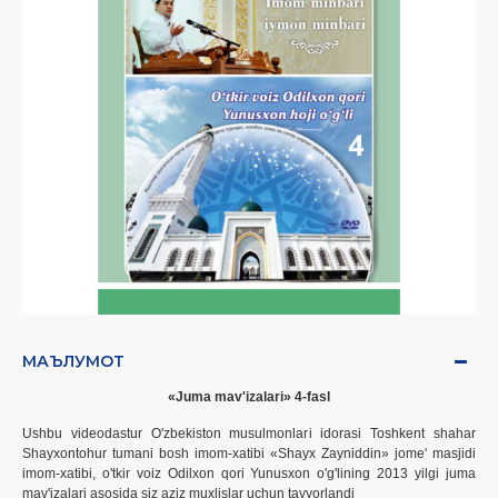
МАЪЛУМОТ
«Juma mav'izalari» 4-fasl
Ushbu videodastur O'zbekiston musulmonlari idorasi Toshkent shahar
Shayxontohur tumani bosh imom-xatibi «Shayx Zayniddin» jome' masjidi
imom-xatibi, o'tkir voiz Odilxon qori Yunusxon o'g'lining 2013 yilgi juma
mav'izalari asosida siz aziz muxlislar uchun tayyorlandi