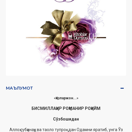
МАЪЛУМОТ
«Қизларжон...»
БИСМИЛЛАҲИР РОҲМАНИР РОҲИЙМ
Сўзбошидан
Аллоҳ субҳанаҳу ва таоло тупроқдан Одамни яратиб, унга Ўз