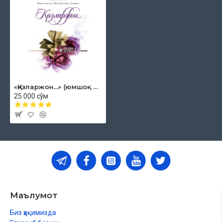
Мундарижа
Сўзбоши
Қизларжон…
Қиз фарзанд улуғ ризқ-насибадир
Бизда аёлларга нисбатан тунд муносабат
«Қизларжон...» (юмшоқ муқова)
25 000 сўм
Қизингиз балоғат ёшида
Энди унинг ўз ўрни бор
Оналарга нозик маслаҳатлар
Қизларжонга ҳам қалб нидоларим бор
Ўзлигингизга қайтинг, ўзбегойимлар
Мактабни ёмон кўраман
Маълумот
Телевизорсиз ҳам яшаш мумкин
Биз ҳақимизда