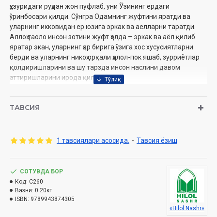
ҳузуридаги руҳдан жон пуфлаб, уни Ўзининг ердаги
ўринбосари қилди. Сўнгра Одамнинг жуфтини яратди ва
уларнинг икковидан ер юзига эркак ва аёлларни таратди.
Аллоҳ таоло инсон зотини жуфт ҳолда – эркак ва аёл қилиб
яратар экан, уларнинг ҳар бирига ўзига хос хусусиятларни
берди ва уларнинг никоҳ орқали ҳалол-пок яшаб, зурриётлар
қолдиришларини ва шу тарзда инсон наслини давом
эттиришларини ирода қилди.
Аллоҳ таоло аёлни эркак учун жуфт, сакинат топиш
воситаси, ҳаёт машаққатларини енгишда ҳамкор, шерик қилиб
ТАВСИЯ
яратган. Шунинг учун Ислом дини таълимотлари аёл
зотининг шарафини юксакларга кўтарди, унинг шаън-
обрўсини қаттиқ ҳимоя қилди, аёлнинг инсон зотининг
1 тавсиялари асосида.
-
Тавсия ёзиш
давомчиси сифатидаги барча ҳақ-ҳуқуқларини белгилаб
берди.
СОТУВДА БОР
Аллоҳ таоло ер юзини Ислом дини билан мунаввар қилган
Код:
C260
пайтда бутун дунё жаҳолат ботқоғига ботган эди. Барча
Вазни:
0.20кг
юртларда жоҳиллик, адолатсизлик, зулм ва жабру ситам ҳукм
ISBN:
9789943874305
сурарди. Айниқса, аёлларга хос масалаларда бу салбий
«Hilol Nashr»
ишлар чўққисига чиққан эди. Аёл киши ўзига тегишли бўлган,