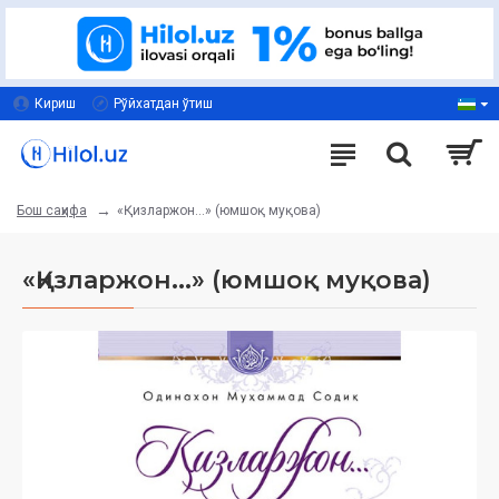
Кириш
Рўйхатдан ўтиш
«Қизларжон...» (юмшоқ муқова)
Бош саҳифа
«Қизларжон...» (юмшоқ муқова)