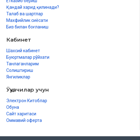
Етказиб бериш
Бефойда надомат
Қандай харид қилинади?
Талаб ва шартлар
Ишлашни хоҳлайман
Махфийлик сиёсати
Таҳсинга лойиқ аёллар
Биз билан боғланиш
Қизимга
Кабинет
Ботқоқ йўлга қадам қўйган қизга мактуб
Шахсий кабинет
Буюртмалар рўйхати
Зийнат
Танлаганларим
Мода
Солиштириш
Янгиликлар
Китоб ўқи, жон қизим!
Ўқувчилар учун
Шаҳватга таслим бўлма
Электрон Китоблар
Турмуш ва муҳаббат
Обуна
Сайт харитаси
Жавобсиз севги
Оммавий оферта
Эр-хотин муҳаббати
Муҳаббат бардавом бўлиши учун ўнта тавсия