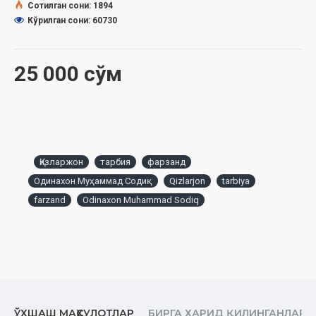
Сотилган сони: 1894
Аллоҳ таоло белгилаб берган барча инсоний ҳақ-ҳуқуқлардан
Кўрилган сони: 60730
маҳрум қилинган эди. Аёлни ҳатто одам ўрнида кўрмайдиган
..
тоифалар ҳам бор эди.
25 000 сўм
...Ислом дини мукаммал илоҳий тузум ўлароқ, дунёдаги мавжуд барча
нуқсонларни, жумладан, инсониятнинг нафис қисми саналмиш
аёлларга бўлган муносабатдаги мавжуд нуқсонларни ҳам тузатишга
киришди. Бунинг учун жоҳилиятнинг аёл зотига бўлган муносабати
қаттиқ қораланди. Қуръони Карим жоҳилият аҳлининг аёл зотига
нисбатан адолатсизлигини танқид қилиш билан кифояланиб
қолмади, балки уларнинг бу ишларидан қиёматда сўралажаклари,
Қизларжон
тарбия
фарзанд
қилмишларининг жазосини албатта тортишлари ҳақида хабар берди.
Одинахон Муҳаммад Содиқ
Qizlarjon
tarbiya
Аёлга қилинган тубан муносабатлар, унга етказилган турли зулм ва
farzand
Odinaxon Muhammad Sodiq
зарарларнинг мисоли бир қанча сура ва оятларда зикр қилинган.
Энг муҳими, Ислом дини дунёда биринчи бўлиб аёл зотини улуғлаш
борасида кураш бошлади, жамиятларни аёлни эҳтиром қилишга
ундади. Ҳақиқатан, ўша даврда аёлларнинг инсонлик ҳуқуқларини
ҳимоя қиладиган Исломдан бошқа бирор тузум ёки таълимот йўқ эди.
Ана шундай бир пайтда Ислом аёл зотининг ҳам тўлақонли инсон
сифатида, Аллоҳ таоло мукаррам этган инсон сифатида ўз ҳаққига эга
ЎХШАШ МАҲСУЛОТЛАР
БИРГА ХАРИД ҚИЛИНГАНЛАР