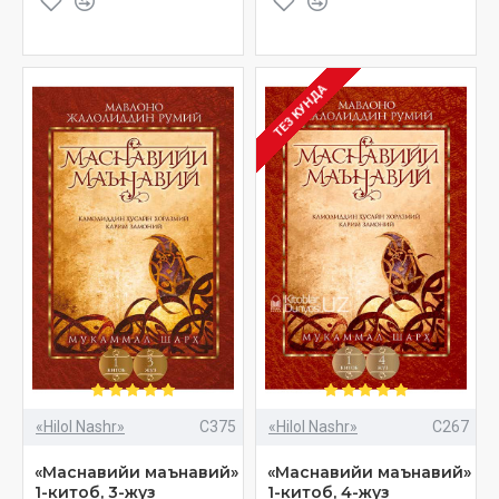
ТЕЗ КУНДА
«Hilol Nashr»
C375
«Hilol Nashr»
C267
«Маснавийи маънавий»
«Маснавийи маънавий»
1-китоб, 3-жуз
1-китоб, 4-жуз