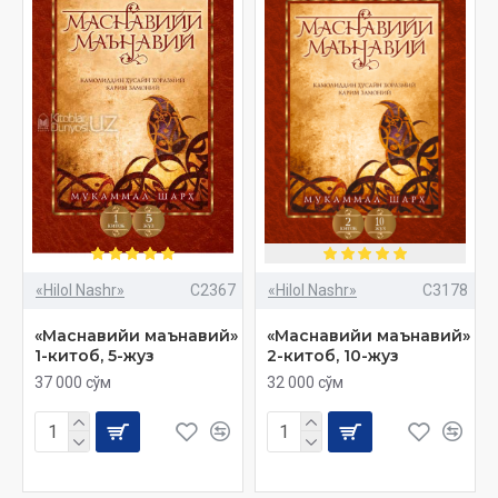
«Hilol Nashr»
C2367
«Hilol Nashr»
C3178
«Маснавийи маънавий»
«Маснавийи маънавий»
1-китоб, 5-жуз
2-китоб, 10-жуз
37 000 сўм
32 000 сўм