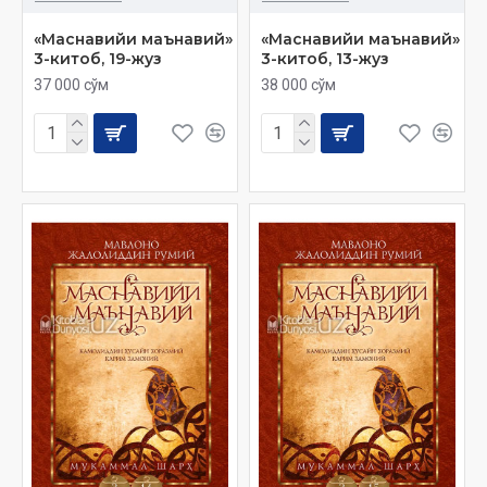
«Маснавийи маънавий»
«Маснавийи маънавий»
3-китоб, 19-жуз
3-китоб, 13-жуз
37 000 сўм
38 000 сўм