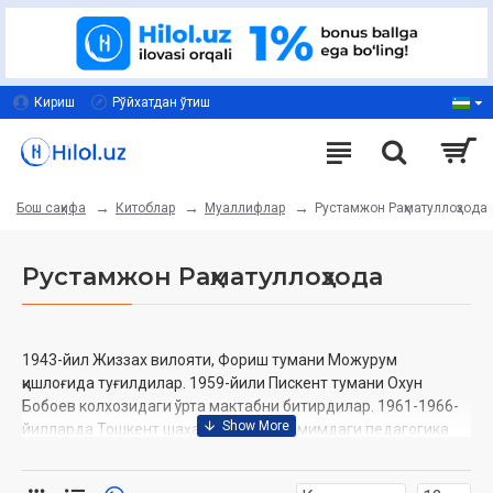
Кириш
Рўйхатдан ўтиш
Китоблар
Муаллифлар
Рустамжон Раҳматуллоҳзода
Бош саҳифа
Рустамжон Раҳматуллоҳзода
1943-йил Жиззах вилояти, Фориш тумани Можурум
қишлоғида туғилдилар. 1959-йили Пискент тумани Охун
Бобоев колхозидаги ўрта мактабни битирдилар. 1961-1966-
йилларда Тошкент шаҳар Низомий номимдаги педагогика
институтини тамомладилар. 1966-1967-йиллари армия
сафида бир йил хизмат қилдилар ва «Катта лейтенант»