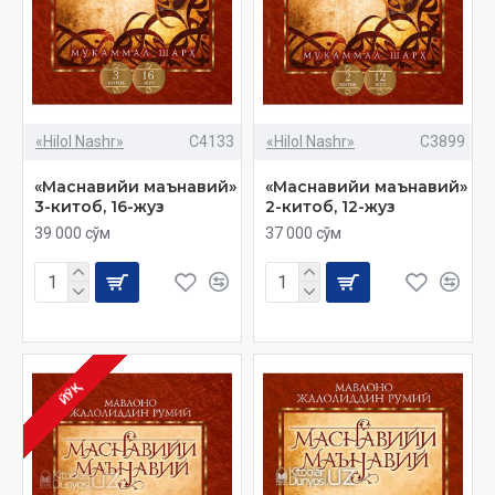
«Hilol Nashr»
C4133
«Hilol Nashr»
C3899
«Маснавийи маънавий»
«Маснавийи маънавий»
3-китоб, 16-жуз
2-китоб, 12-жуз
39 000 сўм
37 000 сўм
ЙЎҚ