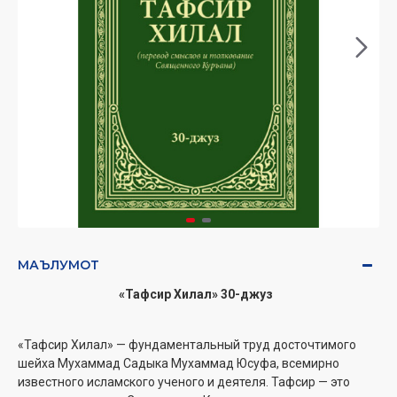
МАЪЛУМОТ
«Тафсир Хилал» 30-джуз
«Тафсир Хилал» — фундаментальный труд досточтимого
шейха Мухаммад ­Садыка Мухаммад Юсуфа, всемирно
известного исламского ученого и деятеля. ­Тафсир — это