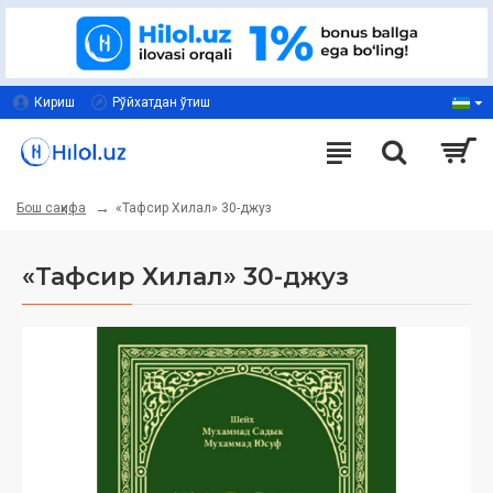
Кириш
Рўйхатдан ўтиш
«Тафсир Хилал» 30-джуз
Бош саҳифа
«Тафсир Хилал» 30-джуз