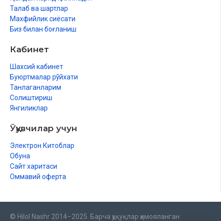
Талаб ва шартлар
Махфийлик сиёсати
Биз билан боғланиш
Кабинет
Шахсий кабинет
Буюртмалар рўйхати
Танлаганларим
Солиштириш
Янгиликлар
Ўқувчилар учун
Электрон Китоблар
Обуна
Сайт харитаси
Оммавий оферта
© Hilol Nashr 2014–2025. Барча ҳуқуқлар ҳимояланган