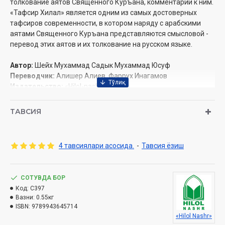
толкование аятов Священного Куръана, комментарии к ним.
«Тафсир Хилал» является одним из самых достоверных
тафсиров современности, в котором наряду с арабскими
аятами Священного Куръана представляются смысловой ­
перевод этих аятов и их толкование на русском языке.
Автор:
Шейх Мухаммад ­Садык Мухаммад Юсуф
Переводчик:
Алишер Алиев, Фаррух Инагамов
Издательство:
«Hilol-nashr»
Объём:
432 стр.
ISBN:
978-9943-6457-1-4
ТАВСИЯ
Дата:
2021 год (2012)
Обложка:
твёрдая
4 тавсиялари асосида.
-
Тавсия ёзиш
Издано в соответствии с заключением 3916 от 10 июля
2019 года Комитета по делам религий при Кабинете
СОТУВДА БОР
Министров Республики Узбекистан
Код:
C397
Вазни:
0.55кг
СОДЕРЖАНИЕ
ISBN:
9789943645714
«Hilol Nashr»