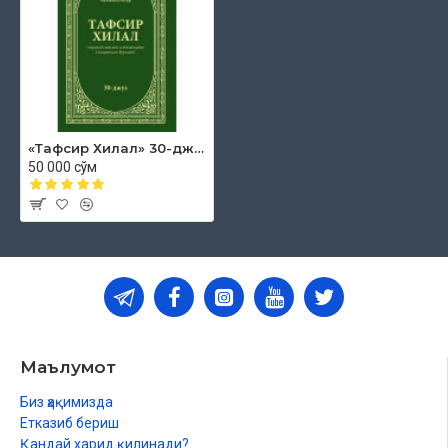
106. Сура «Курайш»
107. Сура «Маъуун» («Мелочь»)
108. Сура «Кавсар»
109. Сура «Кафирун» («Неверные»)
110. Сура «Наср» («Помощь»)
111. Сура «Масад» («Пальмовые волокна»)
112. Сура «Ихлас» («Искренность»)
«Тафсир Хилал» 30-джуз
113. Сура «Фалак» («Рассвет»)
50 000 сўм
114. Сура «Наас» («Люди»)
Список литературы
Предметный указатель
Географический указатель
Указатель имен
Маълумот
Биз ҳақимизда
Етказиб бериш
Қандай харид қилинади?