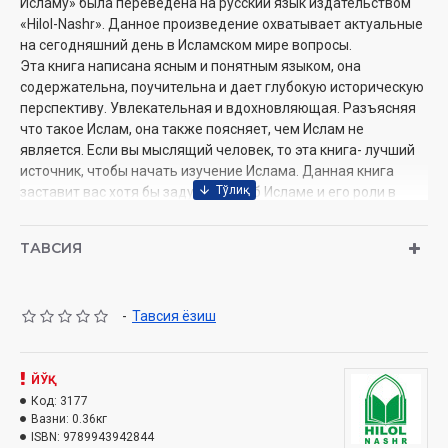
Исламу» была переведена на русский язык издательством
«Hilol-Nashr». Данное произведение охватывает актуальные
на сегодняшний день в Исламском мире вопросы.
Эта книга написана ясным и понятным языком, она
содержательна, поучительна и дает глубокую историческую
перспективу. Увлекательная и вдохновляющая. Разъясняя
что такое Ислам, она также поясняет, чем Ислам не
является. Если вы мыслящий человек, то эта книга- лучший
источник, чтобы начать изучение Ислама. Данная книга
заставит вас хотя бы задуматься об Исламе и его роли в
сегодняшнем мире.
ТАВСИЯ
Автор:
Гази бин Мухаммад бин Талал
Переводчик:
Фарруҳ Инагамов
Издательство:
«Hilol-nashr»
-
Тавсия ёзиш
Объём:
368 стр.
ISBN:
978-9943-9428-4-4
Дата:
2023 год
ЙЎҚ
Размер:
60х90 1/16
Код:
3177
Обложка:
мягкая
Вазни:
0.36кг
ISBN:
9789943942844