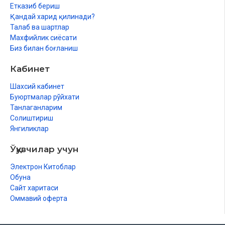
Етказиб бериш
Қандай харид қилинади?
Талаб ва шартлар
Махфийлик сиёсати
Биз билан боғланиш
Кабинет
Шахсий кабинет
Буюртмалар рўйхати
Танлаганларим
Солиштириш
Янгиликлар
Ўқувчилар учун
Электрон Китоблар
Обуна
Сайт харитаси
Оммавий оферта