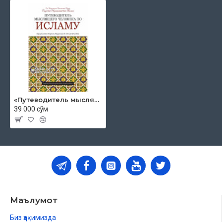
«Путеводитель мыслящего человека по Исламу»
39 000 сўм
Маълумот
Биз ҳақимизда