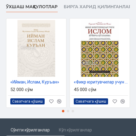
ЎХШАШ МАҲСУЛОТЛАР
БИРГА ХАРИД ҚИЛИНГАНЛАР
«Ийман, Ислам, Куръан»
«Фикр юритувчилар учун Ислом бўйича қўлланма»
52 000 сўм
45 000 сўм
Саватчага қўшиш
Саватчага қўшиш
Сўнгги кўрилганлар
Кўп кўрилганлар