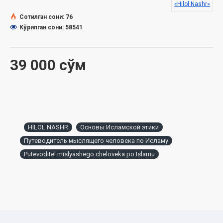
«Hilol Nashr»
Издано в соответствии с заключением 5797 от 19 ноября
Сотилган сони: 76
2020 года Комитета по делам религий при Кабинете
Кўрилган сони: 58541
Министров Республики Узбекистан
39 000 сўм
HILOL NASHR
Основы Исламской этики
Путеводитель мыслящего человека по Исламу
Putevoditel mislyashego cheloveka po Islamu