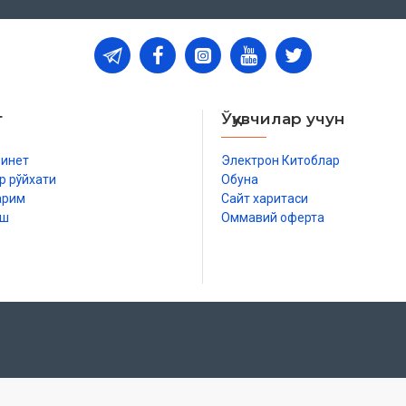
т
Ўқувчилар учун
бинет
Электрон Китоблар
р рўйхати
Обуна
арим
Сайт харитаси
иш
Оммавий оферта
р