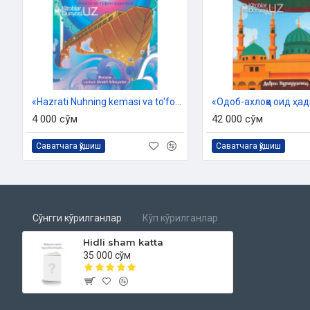
«Hazrati Nuhning kemasi va to‘fon hodisasi» (kiril va lotin alifbosida)
4 000 сўм
42 000 сўм
Саватчага қўшиш
Саватчага қўшиш
Сўнгги кўрилганлар
Кўп кўрилганлар
Hidli sham katta
35 000 сўм