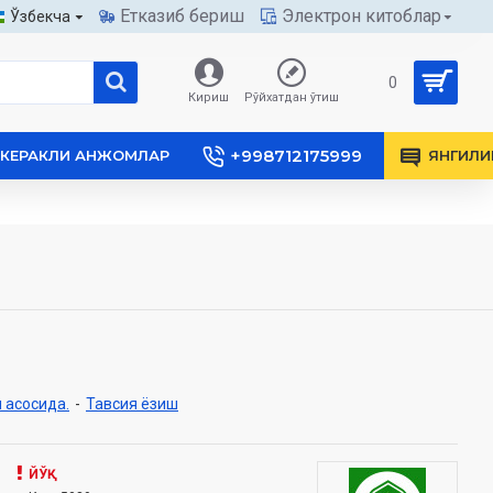
Етказиб бериш
Электрон китоблар
Ўзбекча
0
Кириш
Рўйхатдан ўтиш
+998712175999
КЕРАКЛИ АНЖОМЛАР
ЯНГИЛИ
 асосида.
-
Тавсия ёзиш
ЙЎҚ