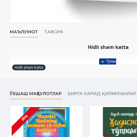
МАЪЛУМОТ
ТАВСИЯ
Hidli sham katta
Hidli sham katta
ЎХШАШ МАҲСУЛОТЛАР
БИРГА ХАРИД ҚИЛИНГАНЛАР
ЙЎҚ