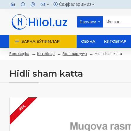
Саҳифаларимиз
Барчаси
БАРЧА БЎЛИМЛАР
ОБУНА
КИТОБЛАР
Бош саҳифа
Китоблар
Болалар учун
Hidli sham katta
Hidli sham katta
ЙЎҚ