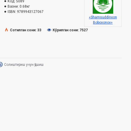
Код:
5089
Вазни:
0.68кг
ISBN:
9789943127067
«Shamsuddinxon
Boboxonov»
Сотилган сони: 33
Кўрилган сони: 7527
Солиштириш учун қўшиш