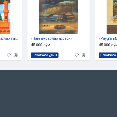
«Одоб-ахлоққа оид ҳадислар тўплами»
«Пайғамбарлар қиссаси»
«Payg‘amba
45 000 сўм
45 000 сў
Саватчага қўшиш
Саватчага 