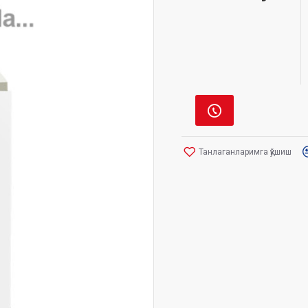
Танлаганларимга қўшиш