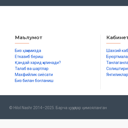
Маълумот
Кабине
Биз ҳақимизда
Шахсий ка
Етказиб бериш
Буюртмала
Қандай харид қилинади?
Танлаганл
Талаб ва шартлар
Солиштир
Махфийлик сиёсати
Янгиликла
Биз билан боғланиш
© Hilol Nashr 2014–2025. Барча ҳуқуқлар ҳимояланган