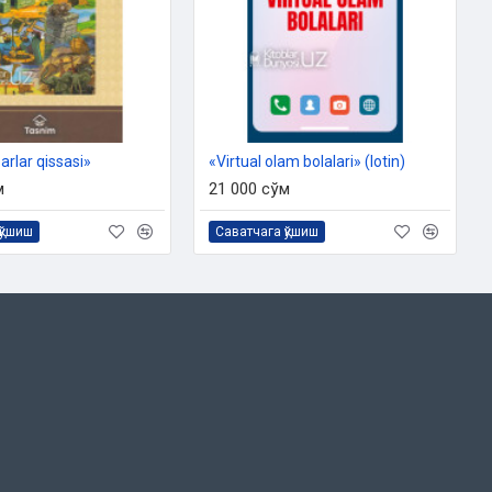
rlar qissasi»
«Virtual olam bolalari» (lotin)
м
21 000 сўм
қўшиш
Саватчага қўшиш