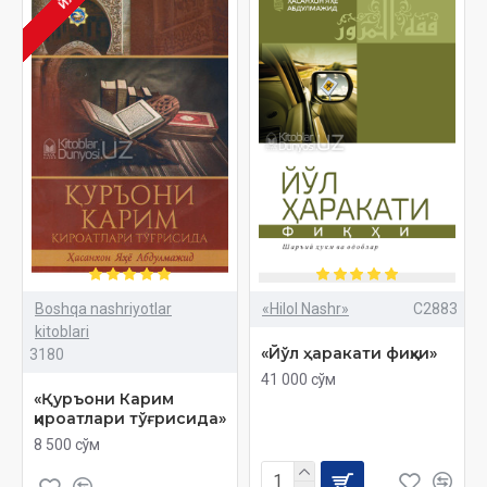
ЙЎҚ
Boshqa nashriyotlar
«Hilol Nashr»
C2883
kitoblari
«Йўл ҳаракати фиқҳи»
3180
41 000 сўм
«Қуръони Карим
қироатлари тўғрисида»
8 500 сўм