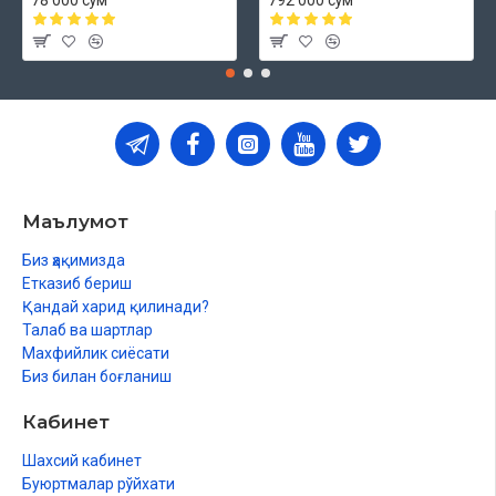
78 000 сўм
792 000 сўм
Маълумот
Биз ҳақимизда
Етказиб бериш
Қандай харид қилинади?
Талаб ва шартлар
Махфийлик сиёсати
Биз билан боғланиш
Кабинет
Шахсий кабинет
Буюртмалар рўйхати