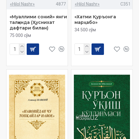
«Hilol Nashr»
4877
«Hilol Nashr»
C351
«Муаллими соний» янги
«Хатми Қуръонга
талқинда (Ҳуcнихат
марҳабо»
дафтари билан)
34 500 сўм
75 000 сўм