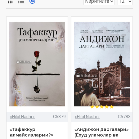
мусобақасида қатнашган. Ўзбекистон Мусулмонлари
идораси томонидан ўтказилган 19-Қуръон мусобақасининг
Республика босқичида биринчи ўринни олди (2009).
Имом Бухорий номидаги Тошкент Ислом институтини
тамомлаган (2008).
Ҳасанхон қори «Навоийдан чу топқайлар навоэ» (Ҳусайнхон
қори билан ҳаммуаллифликда) китоби муаллифи. «Олтин
силсила» мажмуаси таржимонларидан ва муҳаррирларидан
бири. 30 жузлик Қуръони карим қироати аудио диски
чиқарилган.
Бир неча йиллардан буён юртимиз масжидларида,
жумладан, «Шайх Зайниддин» (2015), «Минор» (2016),
«Ислом ота» (2017), «Абу Бакр Қаффол Шоший» (2018),
«Аҳмадхон» (2019), «Шайх Муҳаммад Содиқ Муҳаммад Юсуф»
(2021-...) масжидларида таровеҳ намозларига ўтиб келмоқда.
«Hilol Nashr»
C5879
«Hilol Nashr»
C5783
Айни дам «Шайх Муҳаммад Содиқ Муҳаммад Юсуф»
масжидида имом-ноиб вазифасида фаолият юритмоқда.
«Тафаккур
«Андижон дарғалари»
қилмайсизларми?»
(Ёхуд уламолар ва
Муаллифнинг бир нечта видеодарсликлари ва суҳбатлари