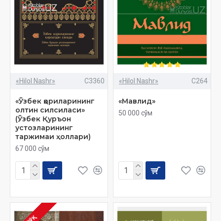
«Hilol Nashr»
C3360
«Hilol Nashr»
C264
«Ўзбек қориларининг
«Мавлид»
олтин силсиласи»
50 000 сўм
(Ўзбек Қуръон
устозларининг
таржимаи ҳоллари)
67 000 сўм