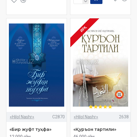
ЙЎҚ
«Hilol Nashr»
C2870
«Hilol Nashr»
2638
«Бир жуфт туҳфа»
«Қуръон тартили»
12 000 сўм
46 000 сўм