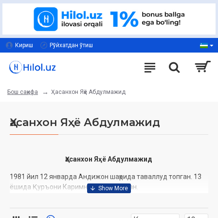
Кириш
Рўйхатдан ўтиш
Ҳасанхон Яҳё Абдулмажид
Бош саҳифа
Ҳасанхон Яҳё Абдулмажид
Ҳасанхон Яҳё Абдулмажид
1981 йил 12 январда Андижон шаҳрида таваллуд топган. 13
ёшида Қуръони Каримни тўла ёд олган.
Ҳасанхон қори 2005 йил Саудия Арабистони Қироллиги
Маккаи Мукаррама шаҳрида ўтказган халқаро Қуръон