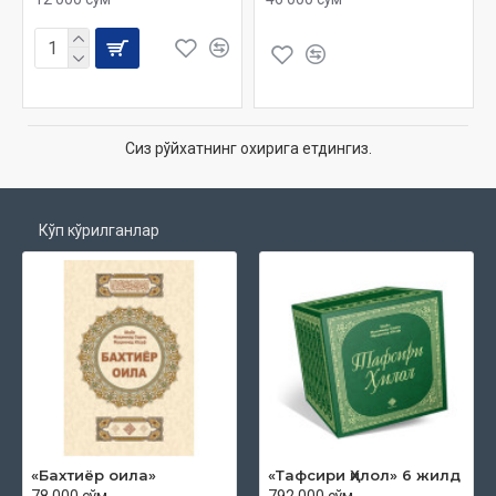
Сиз рўйхатнинг охирига етдингиз.
Кўп кўрилганлар
«Бахтиёр оила»
«Тафсири Ҳилол» 6 жилд