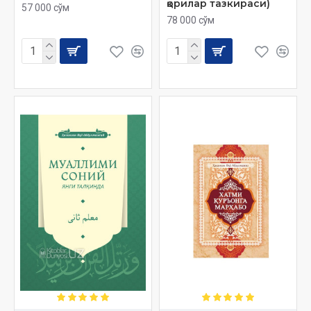
қорилар тазкираси)
57 000 сўм
ижтимоий тармоқдаги саҳифаларга жойланган. «Шамоилул-
78 000 сўм
Муҳаммадия», «Қуръон билан танишув» туркум суҳбатлари,
«10 кеча билан қасам», «Қуръон тартили» номли Қуръони
Каримни ўқиш ва ёдлашга ёрдам берувчи видеодарсликлар
шулар жумласидандир