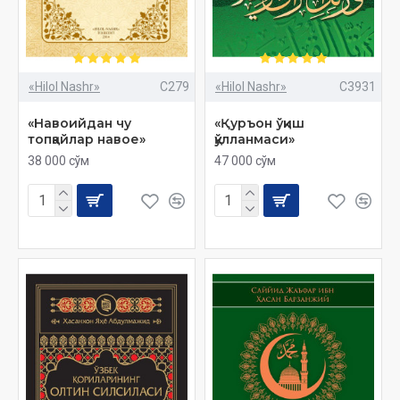
«Hilol Nashr»
C279
«Hilol Nashr»
C3931
«Навоийдан чу
«Қуръон ўқиш
топқайлар навое»
қўлланмаси»
38 000 сўм
47 000 сўм