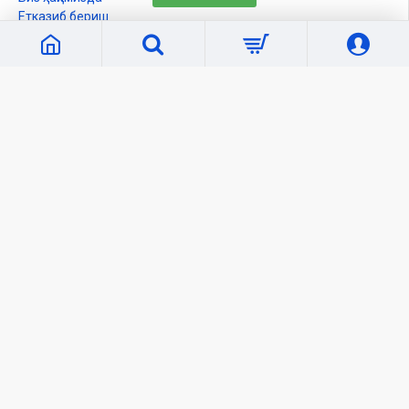
Етказиб бериш
Қандай харид қилинади?
Талаб ва шартлар
Махфийлик сиёсати
Биз билан боғланиш
Кабинет
Шахсий кабинет
Буюртмалар рўйхати
Танлаганларим
Солиштириш
Янгиликлар
Ўқувчилар учун
Электрон Китоблар
Обуна
Сайт харитаси
Оммавий оферта