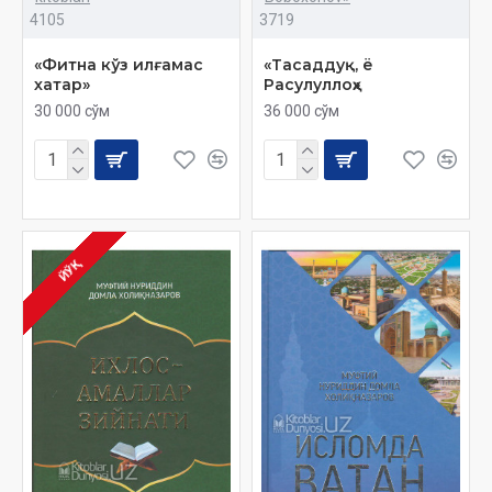
4105
3719
«Фитна кўз илғамас
«Тасаддуқ, ё
хатар»
Расулуллоҳ»
30 000 сўм
36 000 сўм
ЙЎҚ