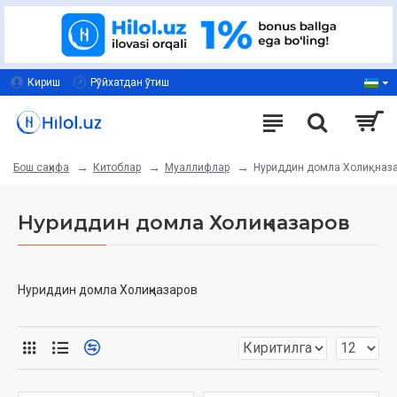
Кириш
Рўйхатдан ўтиш
Китоблар
Муаллифлар
Нуриддин домла Холиқназ
Бош саҳифа
Нуриддин домла Холиқназаров
Нуриддин домла Холиқназаров