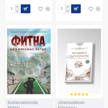
Boshqa nashriyotlar
«Shamsuddinxon
kitoblari
Boboxonov»