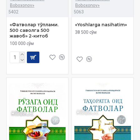
Boboxonov»
Boboxonov»
5402
5063
«Фатволар тўплами.
«Yoshlarga nasihatim»
500 саволга 500
38 500 сўм
жавоб» 2-китоб
100 000 сўм