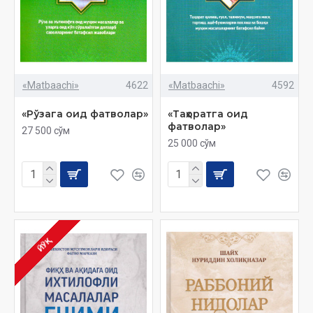
«Matbaachi»
4622
«Matbaachi»
4592
«Рўзага оид фатволар»
«Таҳоратга оид
фатволар»
27 500 сўм
25 000 сўм
ЙЎҚ