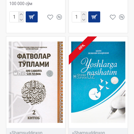
100 000 сўм
ЙЎҚ
«Shamsuddinxon
«Shamsuddinxon