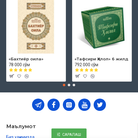
«Бахтиёр оила»
«Тафсири Ҳилол» 6 жилд
78 000 сўм
792 000 сўм
Маълумот
САРАЛАШ
Биз ҳақимизда