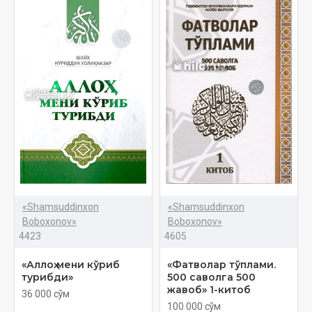
«Shamsuddinxon
«Shamsuddinxon
Boboxonov»
Boboxonov»
4423
4605
«Аллоҳ мени кўриб
«Фатволар тўплами.
турибди»
500 саволга 500
жавоб» 1-китоб
36 000 сўм
100 000 сўм