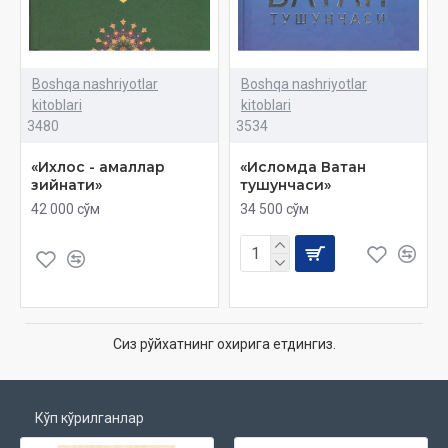
Boshqa nashriyotlar
Boshqa nashriyotlar
kitoblari
kitoblari
3480
3534
«Ихлос - амаллар
«Исломда Ватан
зийнати»
тушунчаси»
42 000 сўм
34 500 сўм
Сиз рўйхатнинг охирига етдингиз.
Кўп кўрилганлар