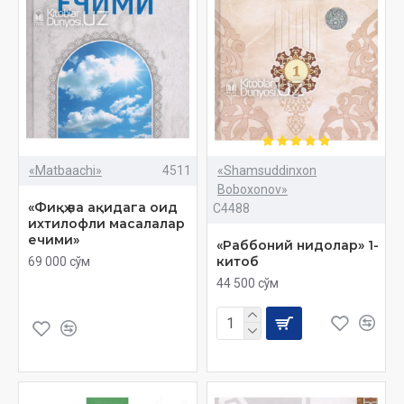
«Matbaachi»
4511
«Shamsuddinxon
Boboxonov»
«Фиқҳ ва ақидага оид
C4488
ихтилофли масалалар
ечими»
«Раббоний нидолар» 1-
китоб
69 000 сўм
44 500 сўм