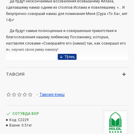
Да будут нескончаемые восхваления Всевышнему Аллаха,
сделавшему намаз одним из столпов Ислама и повелевшему: «... И
безупречно совершай намаз для поминания Меня (Сура «То Ха», аят
14)»!
Да будут самые полноценные и совершенные приветствия и
благословления нашему любимому Посланнику, которые,
наставляя словами «Совершайте его (намаз) так, как совершал его
я», научил свою умму намазу!
Автор:
Шейх Мухаммад ­Садык Мухаммад Юсуф
Переводчик:
Фаррух Иногамов
ТАВСИЯ
Название:
«Хадисы и Жизнь»
джуз 5
Издательство:
«Hilol-nashr»
Объём:
472 стр.
Дата:
2019 год
-
Тавсия ёзиш
ISBN:
978-9943-5476-0-5
Размер:
84×108 1/16
Обложка:
твёрдая
СОТУВДА БОР
Код:
C2229
Издано в соответствии с заключением № 257 от 18 января 2019 года
Вазни:
0.51кг
омитета по делам религии при Кабинете Министров
к