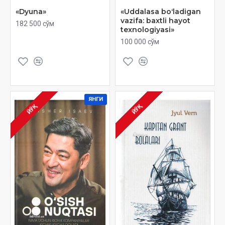
«Dyuna»
«Uddalasa boʻladigan
vazifa: baxtli hayot
182 500 сўм
texnologiyasi»
100 000 сўм
ЯНГИ
ЙЎҚ
ЙЎҚ