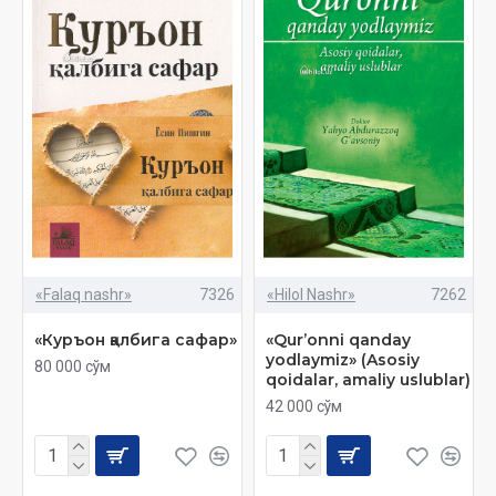
«Falaq nashr»
7326
«Hilol Nashr»
7262
«Куръон қалбига сафар»
«Qur’onni qanday
yodlaymiz» (Asosiy
80 000 сўм
qoidalar, amaliy uslublar)
42 000 сўм