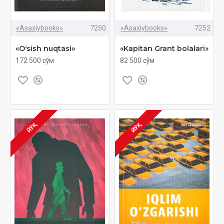
«Asaxiybooks»
7250
«Asaxiybooks»
7252
«Oʻsish nuqtasi»
«Kapitan Grant bolalari»
172 500 сўм
82 500 сўм
ЙЎҚ
ЙЎҚ