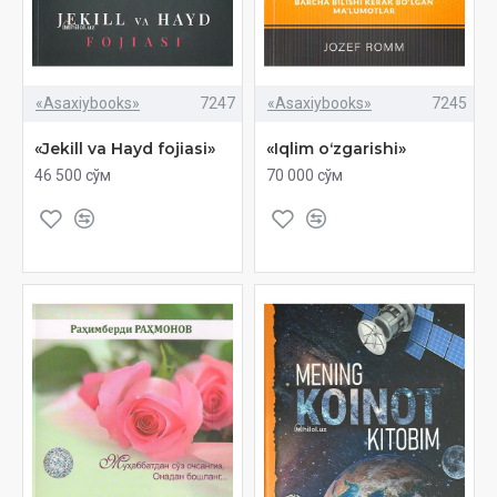
«Asaxiybooks»
7247
«Asaxiybooks»
7245
«Jekill va Hayd fojiasi»
«Iqlim oʻzgarishi»
46 500 сўм
70 000 сўм