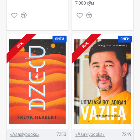
7 000 сўм
ЯНГИ
ЯНГИ
ЙЎҚ
ЙЎҚ
«Asaxiybooks»
7253
«Asaxiybooks»
7249