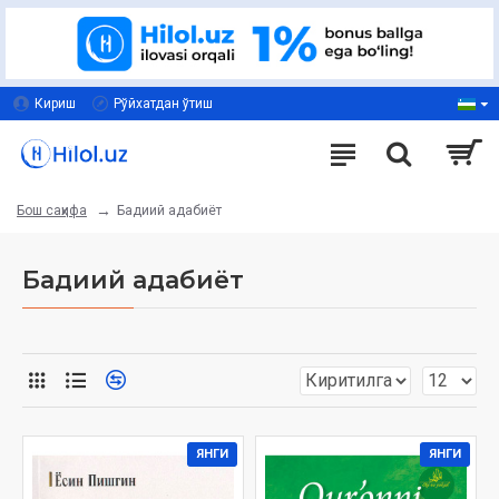
Кириш
Рўйхатдан ўтиш
Бадиий адабиёт
Бош саҳифа
Бадиий адабиёт
ЯНГИ
ЯНГИ