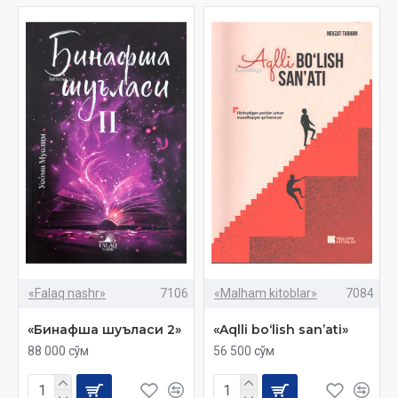
«Falaq nashr»
7106
«Malham kitoblar»
7084
«Бинафша шуъласи 2»
«Aqlli bo‘lish san’ati»
88 000 сўм
56 500 сўм