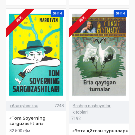
ЯНГИ
ЯНГИ
ЙЎҚ
ЙЎҚ
«Asaxiybooks»
7248
Boshqa nashriyotlar
kitoblari
«Tom Soyerning
7192
sarguzashtlari»
«Эрта қайтган турналар»
82 500 сўм