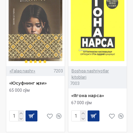
«Falaq nashr»
7203
Boshqa nashriyotlar
kitoblari
«Юсуфнинг қизи»
7003
65 000 сўм
«Ягона нарса»
67 000 сўм