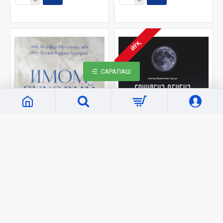
ЙЎҚ
САРАЛАШ
«Tirilish»
6934
«Hilol Nashr»
304
«Имом Бухорий
«Соҳилсиз денгиз»
сийрати»
43 000 сўм