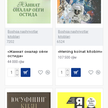
Boshqa nashriyotlar
Boshqa nashriyotlar
kitoblari
kitoblari
7202
6524
«Жаннат оналар оёғи
«Mening koïnat kitobim»
остида»
107 500 сўм
44 000 сўм