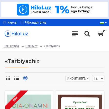
Кириш
Рўйхатдан ўтиш
Нашриёт
«Tarbiyachi»
Бош саҳифа
«Tarbiyachi»
ЙЎҚ