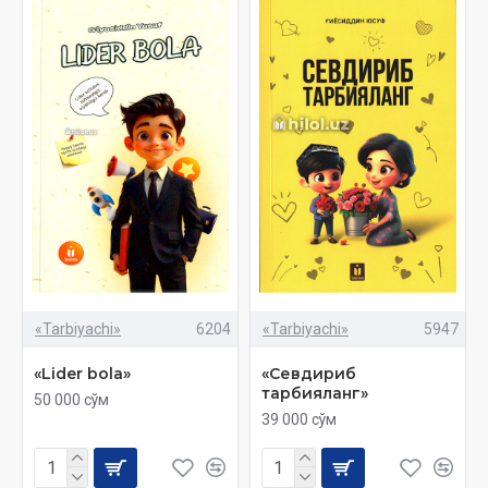
«Tarbiyachi»
6204
«Tarbiyachi»
5947
«Lider bola»
«Севдириб
тарбияланг»
50 000 сўм
39 000 сўм