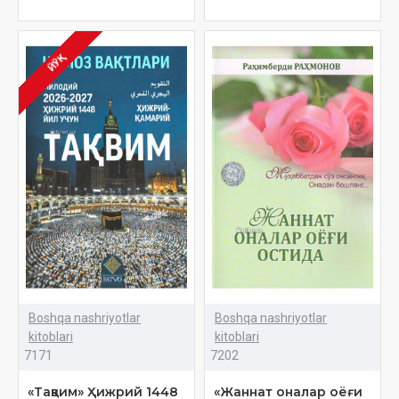
ЙЎҚ
Boshqa nashriyotlar
Boshqa nashriyotlar
kitoblari
kitoblari
7171
7202
«Тақвим» Ҳижрий 1448
«Жаннат оналар оёғи