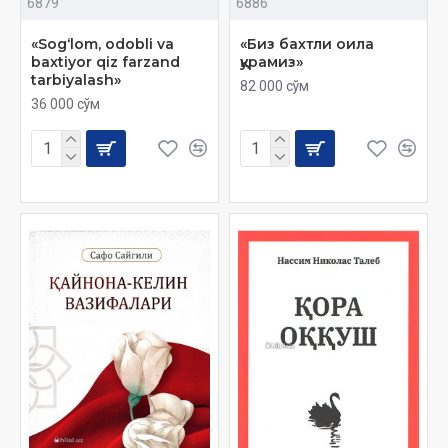
6879
6886
«Sog‘lom, odobli va
«Биз бахтли оила
baxtiyor qiz farzand
қурамиз»
tarbiyalash»
82 000 сўм
36 000 сўм