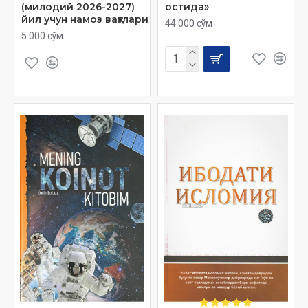
(милодий 2026-2027)
остида»
йил учун намоз вақтлари
44 000 сўм
5 000 сўм