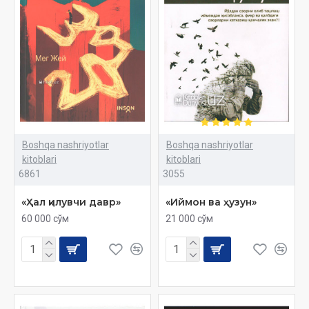
Boshqa nashriyotlar
Boshqa nashriyotlar
kitoblari
kitoblari
6861
3055
«Ҳал қилувчи давр»
«Иймон ва ҳузун»
60 000 сўм
21 000 сўм