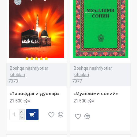
Boshqa nashriyotlar
Boshqa nashriyotlar
kitoblari
kitoblari
7073
7077
«Тавофдаги дуолар»
«Муаллими соний»
21 500 сўм
21 500 сўм