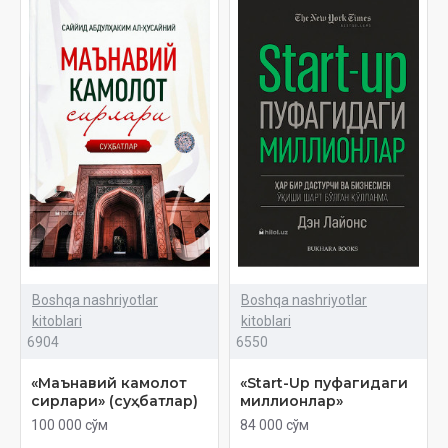
Boshqa nashriyotlar
Boshqa nashriyotlar
kitoblari
kitoblari
6904
6550
«Маънавий камолот
«Start-Up пуфагидаги
сирлари» (суҳбатлар)
миллионлар»
100 000 сўм
84 000 сўм