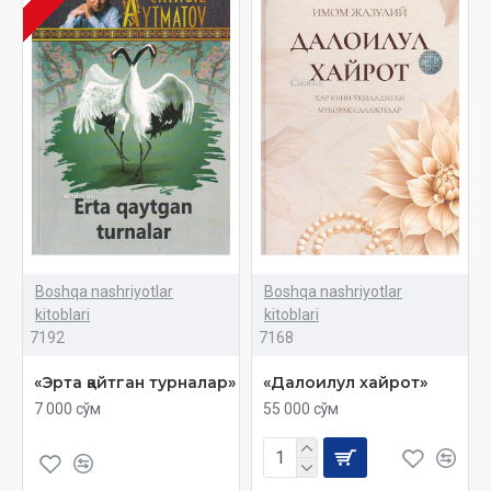
Boshqa nashriyotlar
Boshqa nashriyotlar
kitoblari
kitoblari
7192
7168
«Эрта қайтган турналар»
«Далоилул хайрот»
7 000 сўм
55 000 сўм