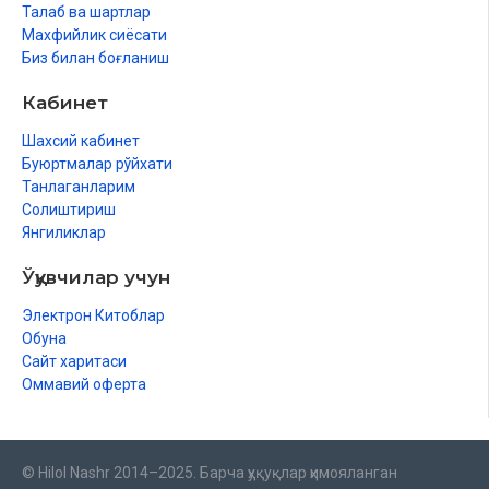
Талаб ва шартлар
Махфийлик сиёсати
Биз билан боғланиш
Кабинет
Шахсий кабинет
Буюртмалар рўйхати
Танлаганларим
Солиштириш
Янгиликлар
Ўқувчилар учун
Электрон Китоблар
Обуна
Сайт харитаси
Оммавий оферта
© Hilol Nashr 2014–2025. Барча ҳуқуқлар ҳимояланган