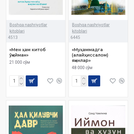
Boshqa nashriyotlar
Boshqa nashriyotlar
kitoblari
kitoblari
4513
6445
«Мен ҳам китоб
«Муҳаммадга
ўқийман»
(алайҳиссалом)
яқинлар»
21 000 сўм
48 000 сўм