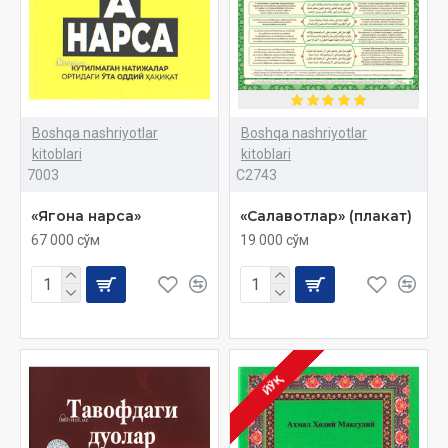
Boshqa nashriyotlar
Boshqa nashriyotlar
kitoblari
kitoblari
7003
C2743
«Ягона нарса»
«Салавотлар» (плакат)
67 000 сўм
19 000 сўм
ЙЎҚ