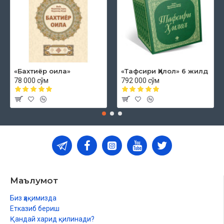
«Бахтиёр оила»
«Тафсири Ҳилол» 6 жилд
78 000 сўм
792 000 сўм
Маълумот
Биз ҳақимизда
Етказиб бериш
Қандай харид қилинади?