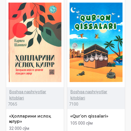
Boshqa nashriyotlar
Boshqa nashriyotlar
kitoblari
kitoblari
7065
7100
«Ҳолларини ислоҳ
«Qur’on qissalari»
қилур»
105 000 сўм
32 000 сўм