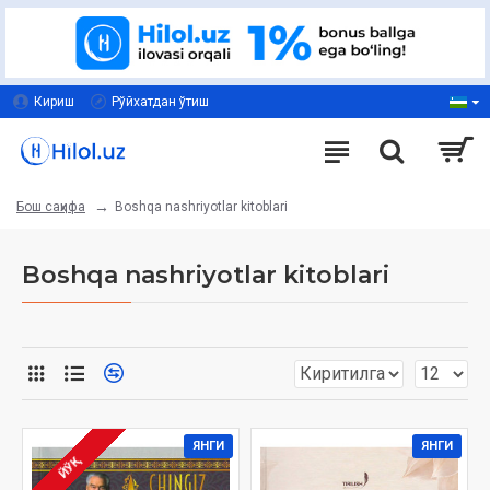
Кириш
Рўйхатдан ўтиш
Boshqa nashriyotlar kitoblari
Бош саҳифа
Boshqa nashriyotlar kitoblari
ЯНГИ
ЯНГИ
ЙЎҚ