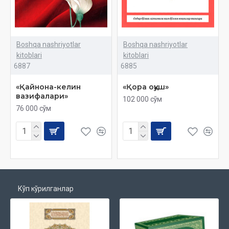
Boshqa nashriyotlar
Boshqa nashriyotlar
kitoblari
kitoblari
6887
6885
«Қайнона-келин
«Қора оққуш»
вазифалари»
102 000 сўм
76 000 сўм
Кўп кўрилганлар