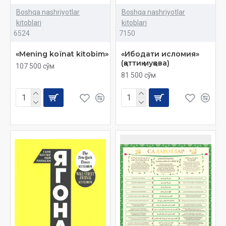
Boshqa nashriyotlar
Boshqa nashriyotlar
kitoblari
kitoblari
6524
7150
«Mening koïnat kitobim»
«Ибодати исломия»
(қаттиқ муқова)
107 500 сўм
81 500 сўм