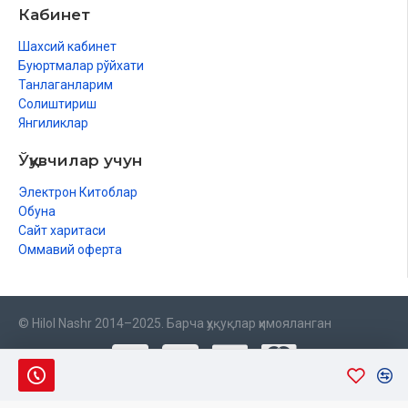
Кабинет
Шахсий кабинет
Буюртмалар рўйхати
Танлаганларим
Солиштириш
Янгиликлар
Ўқувчилар учун
Электрон Китоблар
Обуна
Сайт харитаси
Оммавий оферта
© Hilol Nashr 2014–2025. Барча ҳуқуқлар ҳимояланган