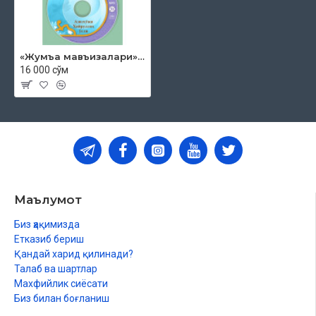
«Жумъа мавъизалари» 31-диск (CD МР3)
16 000 сўм
Маълумот
Биз ҳақимизда
Етказиб бериш
Қандай харид қилинади?
Талаб ва шартлар
Махфийлик сиёсати
Биз билан боғланиш