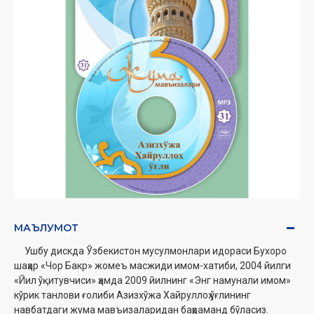
МАЪЛУМОТ
Ушбу дискда Ўзбекистон мусулмонлари идораси Бухоро
шаҳар «Чор Бакр» жомеъ
масжиди имом-хатиби, 2004 йилги
«Йил ўқитувчиси» ҳамда 2009 йилнинг «Энг намунали
имом»
кўрик танлови ғолиби Азизхўжа Хайруллоҳ ўғлининг
навбатдаги жума
мавъизаларидан баҳраманд бўласиз.