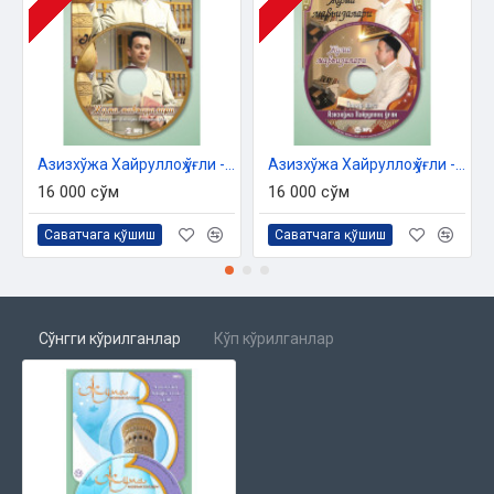
Азизхўжа Хайруллоҳ ўғли - «Жумъа мавъизалари» 10-диск (МР3)
Азизхўжа Хайруллоҳ ўғли - «Жумъа мавъизалари» 11-диск (МР3)
16 000 сўм
16 000 сўм
Саватчага қўшиш
Саватчага қўшиш
Сўнгги кўрилганлар
Кўп кўрилганлар