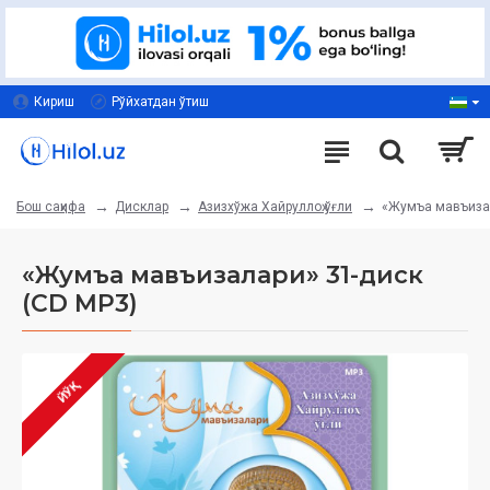
Кириш
Рўйхатдан ўтиш
Дисклар
Азизхўжа Хайруллоҳ ўғли
«Жумъа мавъизал
Бош саҳифа
«Жумъа мавъизалари» 31-диск
(CD МР3)
ЙЎҚ