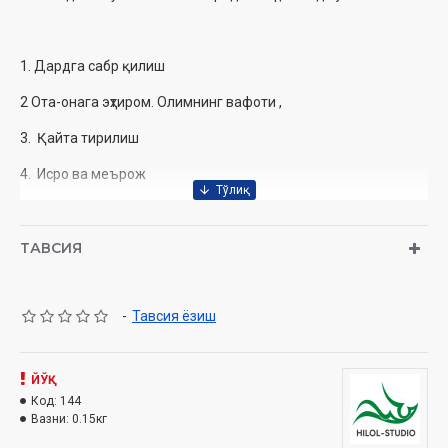
‎ ‎
1. Дардга сабр қилиш
2 Ота-онага эҳтиром. Олимнинг вафоти ,
3. Қайта тирилиш
4. Исро ва меърож
5. Имом Бухорийнинг ибратли хаёти
6. Ҳанафийлик-мўътадил мазҳаб
ТАВСИЯ
7. Эр-хотиннинг бурч ва масъулиятлари
-
Тавсия ёзиш
8. Тилни ғийбатдан, нафсни ҳаромдай асранг
9. Фитналардан огоҳ бўлайлик .
ЙЎҚ
10. Тинчлик ва хотиржамлик шукронаси
Код:
144
Вазни:
0.15кг