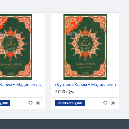
«Қуръони Карим – Мадина мусҳафи» 29-пора (Тажвидли)
«Қуръони Карим – Мадина мусҳафи» 30-пора (Тажвидли)
7 000 сўм
қўшиш
Саватчага қўшиш