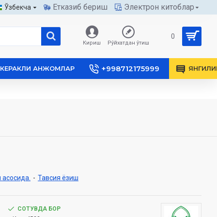
Етказиб бериш
Электрон китоблар
Ўзбекча
0
Кириш
Рўйхатдан ўтиш
+998712175999
КЕРАКЛИ АНЖОМЛАР
ЯНГИЛИ
 асосида.
-
Тавсия ёзиш
СОТУВДА БОР