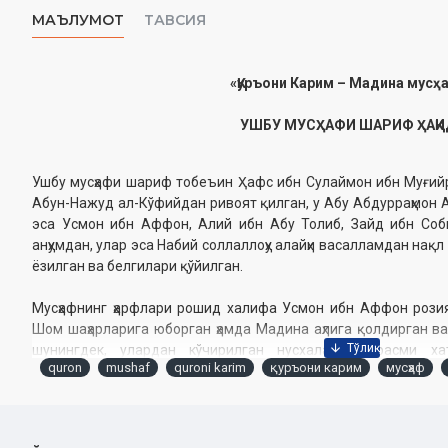
МАЪЛУМОТ
ТАВСИЯ
«Қуръони Карим – Мадина мусҳ
УШБУ МУСҲАФИ ШАРИФ ҲАҚ
Ушбу мусҳафи шариф тобеъин Ҳафс ибн Сулаймон ибн Муғий
Абун-Нажуд ал-Кўфийдан ривоят қилган, у Абу Абдурраҳмон А
эса Усмон ибн Аффон, Алий ибн Абу Толиб, Зайд ибн Соб
анҳумдан, улар эса Набий соллаллоҳу алайҳи васалламдан нақ
ёзилган ва белгилари қўйилган.
Мусҳафнинг ҳарфлари рошид халифа Усмон ибн Аффон розиял
Шом шаҳарларига юборган ҳамда Мадина аҳлига қолдирган ва 
шунингдек, улардан кўчирилган нусхалардан расми х
quron
mushaf
quroni karim
қуръони карим
мусҳаф
уламоларининг ривоятлари асосида олинди. Бунда Абу Амр 
Нажоҳларнинг нақллари асос қилиб олинди, фарқли ўринлар
Бинобарин, мусҳафнинг ҳар ҳарфи мазкур олти усмоний мусҳаф