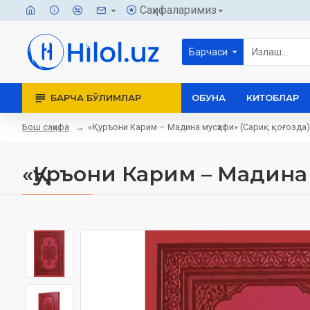
Саҳифаларимиз
Барчаси
БАРЧА БЎЛИМЛАР
ОБУНА
КИТОБЛАР
Бош саҳифа
«Қуръони Карим – Мадина мусҳафи» (Сариқ қоғозда)
«Қуръони Карим – Мадина