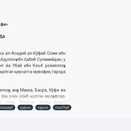
афи»
ИДА
ра ал-Асадий ал‑Кўфий Осим ибн
бдуллоҳ ибн Ҳабиб Суламийдан, у
ит ва Убай ибн Каъб розияллоҳу
л қилган қироатга мувофиқ тарзда
лоҳу анҳу Макка, Басра, Кўфа ва
ўзи учун олиб қолган мусҳафлар,
ат илми (Қуръон ёзуви илми)
musxaf
қурон
курон
mus'haf
Доний ва Абу Довуд Сулаймон ибн
да Абу Довуднинг сўзи танланди.
га тўла мосдир.