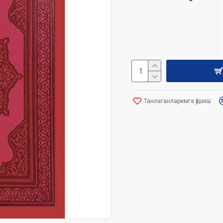
Танлаганларимга қўшиш