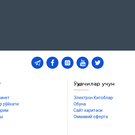
и асосида қайд қилинди. Улардан
а уларга ишора қилинмаган. Бу
м, Иншиқоқ ва Алақ сураларидаги
т
Ўқувчилар учун
 Дин ишлари бўйича қўмитанинг
бинет
Электрон Китоблар
саси асосида чоп этилди
р рўйхати
Обуна
арим
Сайт харитаси
иш
Оммавий оферта
р