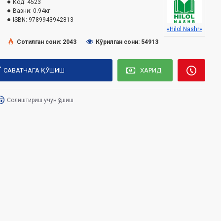
Код:
4523
Вазни:
0.94кг
ISBN:
9789943942813
«Hilol Nashr»
Сотилган сони: 2043
Кўрилган сони: 54913
САВАТЧАГА ҚЎШИШ
ХАРИД
Солиштириш учун қўшиш