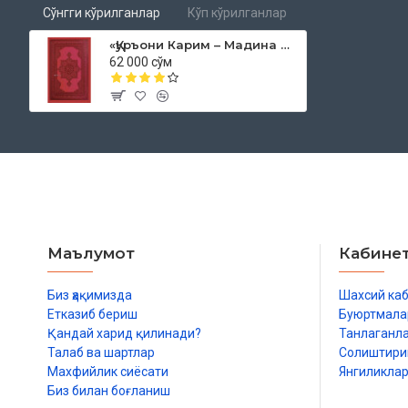
Сажда оятлари ва уларнинг ўринлари фиқҳ ва ҳадис китоблар
Сўнгги кўрилганлар
Кўп кўрилганлар
бештасида уламолар ихтилоф қилган бўлиб, ушбу мусҳафд
оятлар – Ҳаж сурасидаги иккинчи сажда ояти ҳамда Сод, Наж
«Қуръони Карим – Мадина мусҳафи» (Сариқ қоғозда)
сажда оятларидир.
62 000 сўм
Номи:
«Қуръони Карим – Мусҳафи шариф»
Нашриёт:
«Hilol» нашриёт-матбааси
Сана:
2025 йил (2018, 2019, 2021, 2023)
Ҳажми:
635 бет‎
Бичими:
25x18 см (70х100 1/16)
ISBN:
978-9943-9428-1-3
Муқоваси:
қаттиқ (чарм муқова)
Маълумот
Кабине
Ўзбекситон Республикаси Вазирлар Маҳкамаси хузуридаги
Биз ҳақимизда
Шахсий ка
Етказиб бериш
2022 йил 20 декабрдаги 03-07/9618 - рақамли хуло
Буюртмала
Қандай харид қилинади?
Танлаганл
Талаб ва шартлар
Солиштир
Махфийлик сиёсати
Янгиликла
Биз билан боғланиш