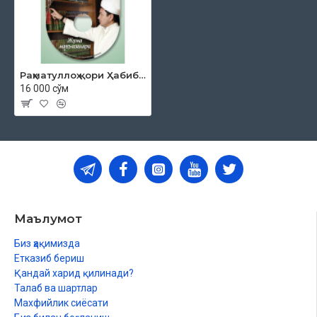
Раҳматуллоҳ қори Ҳабибуллоҳ ўғли «Жумъа мавъизалари» 5-диск (МР3)
16 000 сўм
Маълумот
Биз ҳақимизда
Етказиб бериш
Қандай харид қилинади?
Талаб ва шартлар
Махфийлик сиёсати