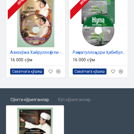
ЙЎҚ
ЙЎҚ
Азизхўжа Хайруллоҳ ўғли - «Жумъа мавъизалари» 11-диск (МР3)
Раҳматуллоҳ қори Ҳабибуллоҳ ўғли «Жумъа мавъизалари» 17-диск (МР3)
16 000 сўм
16 000 сўм
Саватчага қўшиш
Саватчага қўшиш
Сўнгги кўрилганлар
Кўп кўрилганлар