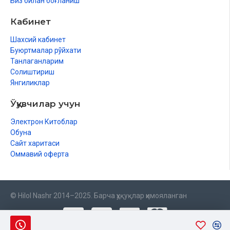
Биз билан боғланиш
Кабинет
Шахсий кабинет
Буюртмалар рўйхати
Танлаганларим
Солиштириш
Янгиликлар
Ўқувчилар учун
Электрон Китоблар
Обуна
Сайт харитаси
Оммавий оферта
© Hilol Nashr 2014–2025. Барча ҳуқуқлар ҳимояланган