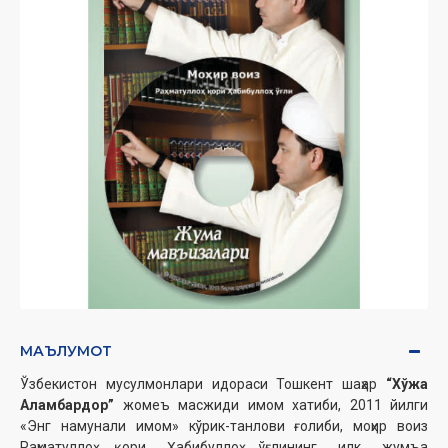
МАЪЛУМОТ
Ўзбекистон мусулмонлари идораси Тошкент шаҳар
“Хўжа
Аламбардор”
жомеъ масжиди имом хатиби, 2011 йилги
«Энг намунали имом» кўрик-танлови ғолиби, моҳир воиз
Раҳматуллоҳ қори Ҳабибуллоҳ ўғлининг илк жумъа