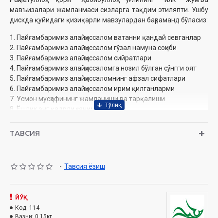
мавъизалари жамланмаси сизларга тақдим этиляпти. Ушбу
дискда қуйидаги қизиқарли мавзулардан баҳраманд бўласиз:
1. Пайғамбаримиз алайҳиссалом ватанни қандай севганлар
2. Пайғамбаримиз алайҳиссалом гўзал намуна соҳиби
3. Пайғамбаримиз алайҳиссалом сийратлари
4. Пайғамбаримиз алайҳиссаломга нозил бўлган сўнгги оят
5. Пайғамбаримиз алайҳиссаломнинг афзал сифатлари
6. Пайғамбаримиз алайҳиссалом ирим қилганларми
7. Усмон мусҳафининг жамланиши ва тарқалиши
8. Ёшлик энг қадрли ғаниматдир
ТАВСИЯ
Муаллиф:
Раҳматуллоҳ қори Ҳабибуллоҳ ўғли
Номи:
«Жумъа мавъизалари» 5-диск (CD МР3)
Нашриёт:
«SEMURG’ MEDIA» МЧЖ
-
Тавсия ёзиш
Сана:
2012
Ҳажми:
226 дақиқа
ЙЎҚ
Код:
114
Вазни:
0.15кг