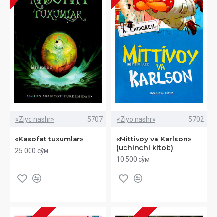
«Ziyo nashr»
5707
«Ziyo nashr»
5702
«Kasofat tuxumlar»
«Mittivoy va Karlson»
(uchinchi kitob)
25 000 сўм
10 500 сўм