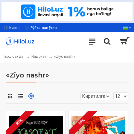
Кириш
Рўйхатдан ўтиш
Нашриёт
«Ziyo nashr»
Бош саҳифа
«Ziyo nashr»
ЙЎҚ
ЙЎҚ