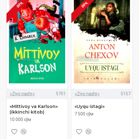
ЙЎҚ
ЙЎҚ
«Ziyo nashr»
5701
«Ziyo nashr»
5157
«Mittivoy va Karlson»
«Uyqu istagi»
(ikkinchi kitob)
7 500 сўм
10 000 сўм