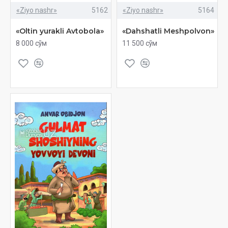
«Ziyo nashr»
5162
«Ziyo nashr»
5164
«Oltin yurakli Avtobola»
«Dahshatli Meshpolvon»
8 000 сўм
11 500 сўм