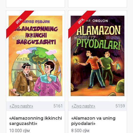
ЙЎҚ
ЙЎҚ
«Ziyo nashr»
5161
«Ziyo nashr»
5159
«Alamazonning ikkinchi
«Alamazon va uning
sarguzashti»
piyodalari»
10 000 сўм
8 500 сўм