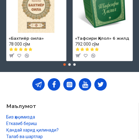
«Бахтиёр оила»
«Тафсири Ҳилол» 6 жилд
78 000 сўм
792 000 сўм
Маълумот
Биз ҳақимизда
Етказиб бериш
Қандай харид қилинади?
Талаб ва шартлар