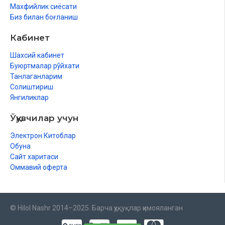
Махфийлик сиёсати
Биз билан боғланиш
Кабинет
Шахсий кабинет
Буюртмалар рўйхати
Танлаганларим
Солиштириш
Янгиликлар
Ўқувчилар учун
Электрон Китоблар
Обуна
Сайт харитаси
Оммавий оферта
© Hilol Nashr 2014–2025. Барча ҳуқуқлар ҳимояланган