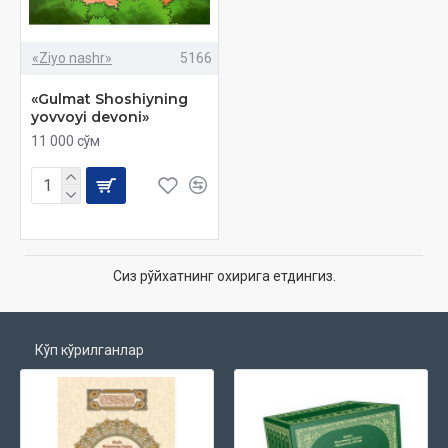
«Ziyo nashr»
5166
«Gulmat Shoshiyning
yovvoyi devoni»
11 000 сўм
Сиз рўйхатнинг охирига етдингиз.
Кўп кўрилганлар