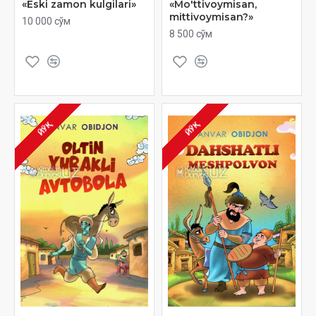
«Eski zamon kulgilari»
«Mo'ttivoymisan,
mittivoymisan?»
10 000 сўм
8 500 сўм
ЙЎҚ
ЙЎҚ