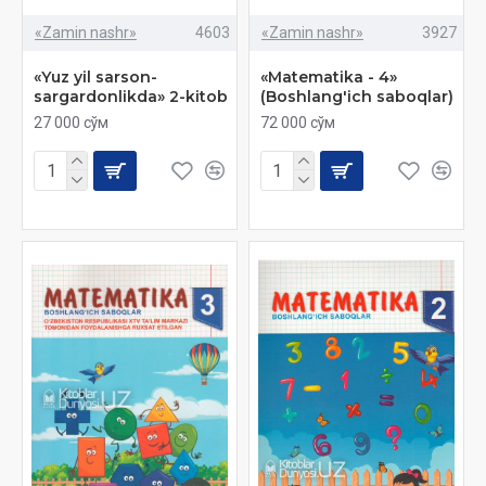
«Zamin nashr»
4603
«Zamin nashr»
3927
«Yuz yil sarson-
«Matematika - 4»
sargardonlikda» 2-kitob
(Boshlang'ich saboqlar)
27 000 сўм
72 000 сўм