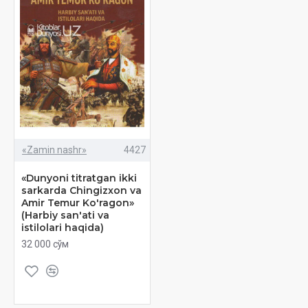
«Zamin nashr»
4427
«Dunyoni titratgan ikki
sarkarda Chingizxon va
Amir Temur Ko'ragon»
(Harbiy san'ati va
istilolari haqida)
32 000 сўм