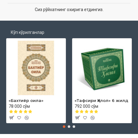
Сиз рўйхатнинг охирига етдингиз.
Кўп кўрилганлар
«Бахтиёр оила»
«Тафсири Ҳилол» 6 жилд
78 000 сўм
792 000 сўм