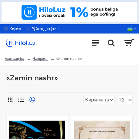
Кириш
Рўйхатдан ўтиш
Нашриёт
«Zamin nashr»
Бош саҳифа
«Zamin nashr»