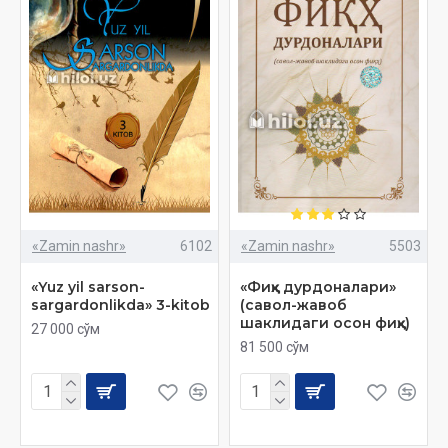
«Zamin nashr»
6102
«Zamin nashr»
5503
«Yuz yil sarson-
«Фиқҳ дурдоналари»
sargardonlikda» 3-kitob
(савол-жавоб
шаклидаги осон фиқҳ)
27 000 сўм
81 500 сўм