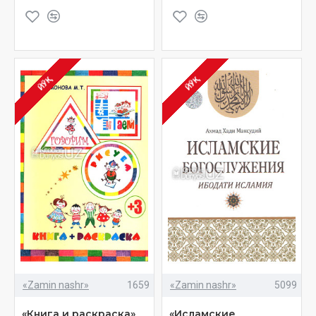
ЙЎҚ
ЙЎҚ
«Zamin nashr»
1659
«Zamin nashr»
5099
«Книга и раскраска»
«Исламские