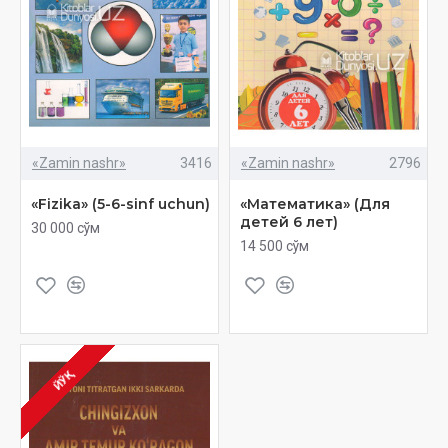
«Zamin nashr»
3416
«Zamin nashr»
2796
«Fizika» (5-6-sinf uchun)
«Математика» (Для
детей 6 лет)
30 000 сўм
14 500 сўм
ЙЎҚ