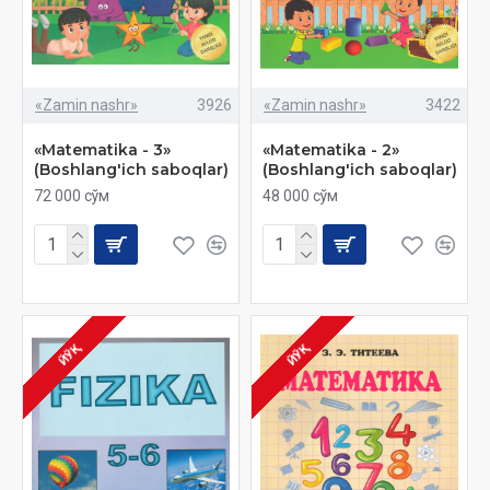
«Zamin nashr»
3926
«Zamin nashr»
3422
«Matematika - 3»
«Matematika - 2»
(Boshlang'ich saboqlar)
(Boshlang'ich saboqlar)
72 000 сўм
48 000 сўм
ЙЎҚ
ЙЎҚ