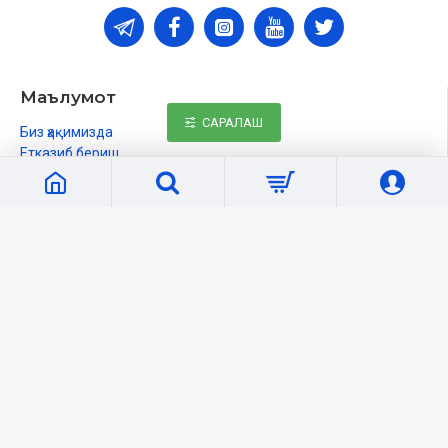
Маълумот
САРАЛАШ
Биз ҳақимизда
Етказиб бериш
Қандай харид қилинади?
Талаб ва шартлар
Махфийлик сиёсати
Биз билан боғланиш
Кабинет
Шахсий кабинет
Буюртмалар рўйхати
Танлаганларим
Солиштириш
Янгиликлар
Ўқувчилар учун