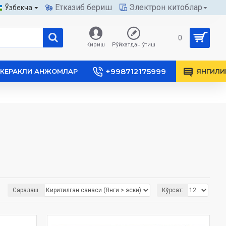
Етказиб бериш
Электрон китоблар
Ўзбекча
0
Кириш
Рўйхатдан ўтиш
+998712175999
КЕРАКЛИ АНЖОМЛАР
ЯНГИЛИ
Саралаш:
Кўрсат: