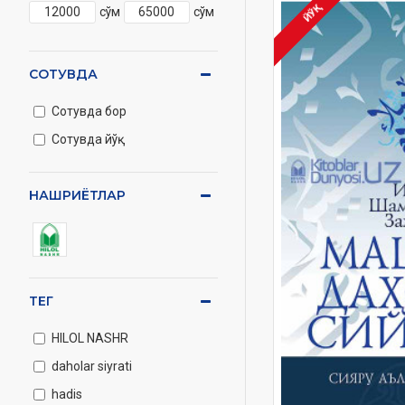
сўм
сўм
ЙЎҚ
СОТУВДА
Сотувда бор
Сотувда йўқ
НАШРИЁТЛАР
ТЕГ
HILOL NASHR
daholar siyrati
hadis