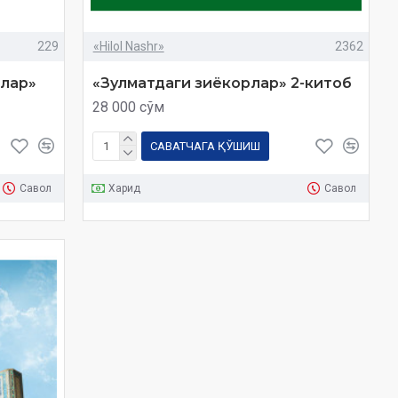
229
«Hilol Nashr»
2362
слар»
«Зулматдаги зиёкорлар» 2-китоб
28 000 сўм
САВАТЧАГА ҚЎШИШ
Савол
Харид
Савол