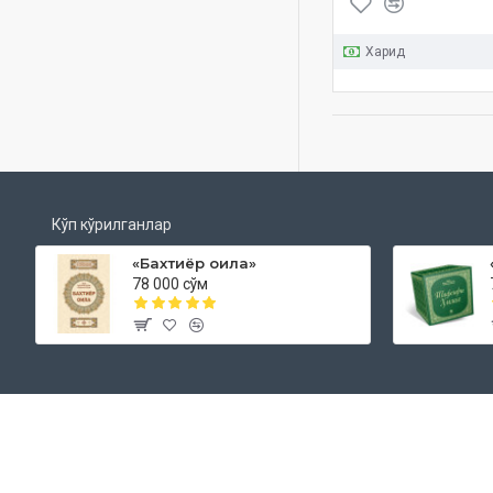
Харид
Кўп кўрилганлар
«Бахтиёр оила»
78 000 сўм