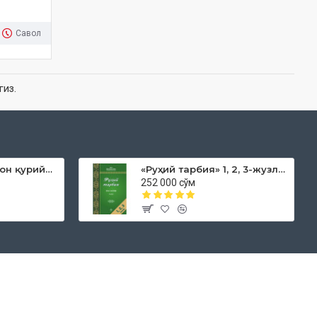
Савол
гиз.
«Дока рўмол қачон қурийди»
«Руҳий тарбия» 1, 2, 3-жузлар
252 000 сўм