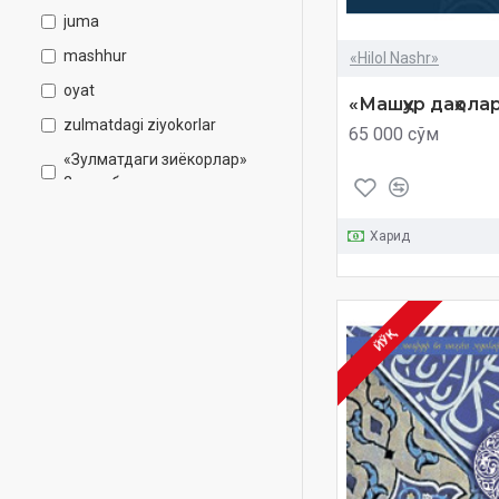
juma
mashhur
«Hilol Nashr»
oyat
«Машҳур даҳола
zulmatdagi ziyokorlar
65 000 сўм
«Зулматдаги зиёкорлар»
2-китоб
даҳолар сийрати
Харид
жума
машҳур
оят
ЙЎҚ
ҳадис