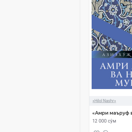
«Hilol Nashr»
«Амри маъруф в
12 000 сўм