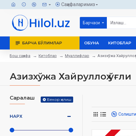
Саҳифаларимиз
Барчаси
БАРЧА БЎЛИМЛАР
ОБУНА
КИТОБЛАР
Бош саҳифа
Китоблар
Муаллифлар
Азизхўжа Хайруллоҳ 
Азизхўжа Хайруллоҳ ўғли
Саралаш
Бекор қилиш
Солишт
НАРХ