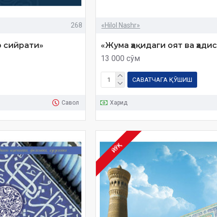
268
«Hilol Nashr»
р сийрати»
«Жума ҳақидаги оят ва ҳади
13 000 сўм
САВАТЧАГА ҚЎШИШ
Савол
Харид
ЙЎҚ