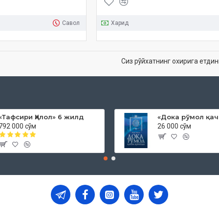
Савол
Харид
Сиз рўйхатнинг охирига етдин
«Тафсири Ҳилол» 6 жилд
792 000 сўм
26 000 сўм