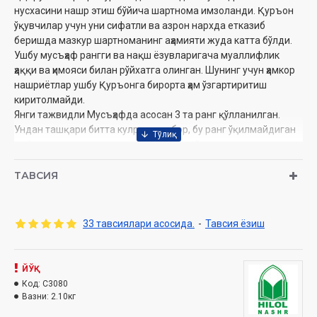
нусхасини нашр этиш бўйича шартнома имзоланди. Қуръон
ўқувчилар учун уни сифатли ва азрон нархда етказиб
беришда мазкур шартноманинг аҳамияти жуда катта бўлди.
Ушбу мусъҳаф рангги ва нақш ёзувларигача муаллифлик
ҳаққи ва ҳимояси билан рўйхатга олинган. Шунинг учун ҳамкор
нашриётлар ушбу Қуръонга бирорта ҳам ўзгартиритиш
киритолмайди.
Янги тажвидли Мусъҳафда асосан 3 та ранг қўлланилган.
Ундан ташқари битта кулранг ҳам бор, бу ранг ўқилмайдиган
ҳарфлар учун ишлатилган. Лекин асосий тажвид
қоидаларини ифодалашга хизмат қилган ранглар қизил,
яшил ва кўк ранглардир.
ТАВСИЯ
Қизил ранг – маднинг турларини ифодалайди.
Яшил ранг – ғуннани ифода қилади
Кўк ранг – қалқала ва таҳфимни ифода қилади.
33 тавсиялари асосида.
-
Тавсия ёзиш
Ранглар баъзи бир қоидаларни ифодалашда тусларга
ажратилган, сал тўқроқ, очроқ. Лекин умуман олганда 3 та
ранг билан 28 та тажвид қоидаси ифодаланган. Шу ва бошқа
ЙЎҚ
сабабларни инобатга олганда ушбу мусъҳаф айниқса
Код:
C3080
Қуръонга энди тушган ўрганувчилар учун жуда қўл келади.
Вазни:
2.10кг