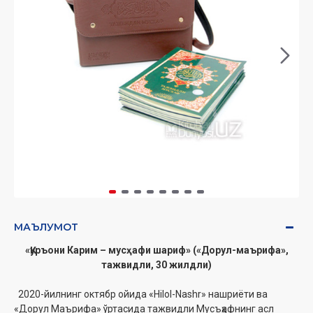
МАЪЛУМОТ
«Қуръони Карим – мусҳафи шариф» («Дорул-маърифа»,
тажвидли, 30 жилдли)
2020-йилнинг октябр ойида «Hilol-Nashr» нашриёти ва
«Дорул Маърифа» ўртасида тажвидли Мусъҳафнинг асл