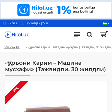
Кириш
Рўйхатдан ўтиш
«Қуръони Карим – Мадина мусҳафи» (Тажвидли, 30 жилдли
Бош саҳифа
«Қуръони Карим – Мадина
мусҳафи» (Тажвидли, 30 жилдли)
ЙЎҚ