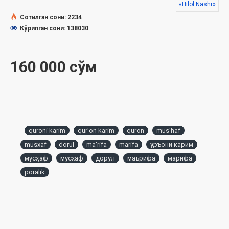
«Hilol Nashr»
Ушбу порали Мусҳафнинг бир нечта қулайликлари
Сотилган сони: 2234
мавжуд. Жумладан:
Кўрилган сони: 138030
• 30 пора алоҳида қилинган, яъни 30 та китоб бўлади. Бу,
айниқса, жамоат билан Қуръон хатм қилинганда жуда
асқотади;
160 000 сўм
• Махсус қутида чиқарилмода. Бу Мусҳафни ўзингиз билан
олиб юришингиз учун қулайдир;
• Янги Мусҳафнинг поралари алоҳида қилингани ёш, бўлажак
қорилар учун Қуръонни ёдлаш даврида китоблари уриниб
кетишини олдини олади (бир порани ёдлаб бўлгач, кейинги
порани олиб ёдлайди);
• Янги Мусҳафнинг поралари алоҳида бўлса ҳам асл Қуръони
quroni karim
qur'on karim
quron
mus'haf
Каримнинг бетлари билан бир хилдир. Бу ўқувчи учун
musxaf
dorul
ma'rifa
marifa
қуръони карим
адашиб кетишнинг олдини олади.
мусҳаф
мусхаф
дорул
маърифа
марифа
poralik
«Hilol-Nashr» ва «Дорул Маърифа» нашриётларининг
мақсади сизларга сифатли ва арзон нархда асл
тажвидли Мусҳафни етказиб беришдир.
Сана:
2023 йил (2021)