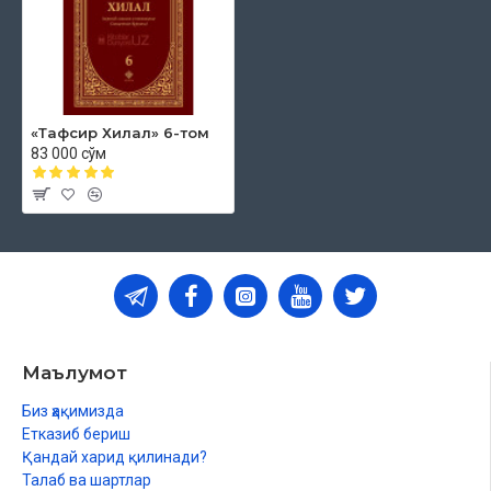
«Тафсир Хилал» 6-том
83 000 сўм
Маълумот
Биз ҳақимизда
Етказиб бериш
Қандай харид қилинади?
Талаб ва шартлар