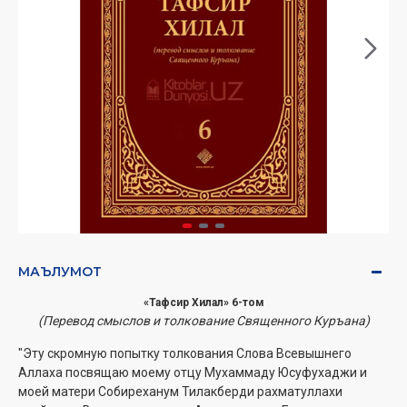
МАЪЛУМОТ
«Тафсир Хилал» 6-том
(Перевод смыслов и толкование Священного Куръана)
"Эту скромную попытку толкования Слова Всевышнего
Аллаха посвящаю моему отцу Мухаммаду Юсуфухаджи и
моей матери Собиреханум Тилакберди рахматуллахи