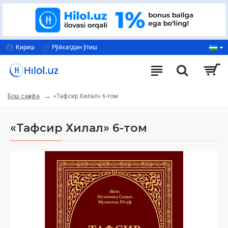
Кириш
Рўйхатдан ўтиш
«Тафсир Хилал» 6-том
Бош саҳифа
«Тафсир Хилал» 6-том