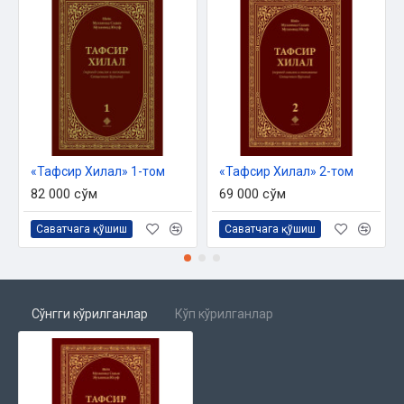
ОГЛАВЛЕНИЕ
Сура «То Ха»
Сура «Анбийа»
Сура «Хадж»
Сура «Муминун»
«Тафсир Хилал» 1-том
«Тафсир Хилал» 2-том
Сура «Нур»
82 000 сўм
69 000 сўм
Сура «Фуркан»
Саватчага қўшиш
Саватчага қўшиш
Сура «Шуаро»
Сўнгги кўрилганлар
Кўп кўрилганлар