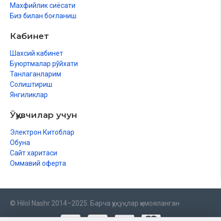
Махфийлик сиёсати
Биз билан боғланиш
Кабинет
Шахсий кабинет
Буюртмалар рўйхати
Танлаганларим
Солиштириш
Янгиликлар
Ўқувчилар учун
Электрон Китоблар
Обуна
Сайт харитаси
Оммавий оферта
© Hilol Nashr 2014–2025. Барча ҳуқуқлар ҳимояланган