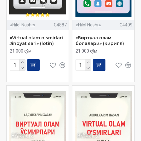
«Hilol Nashr»
C4887
«Hilol Nashr»
C4409
«Virtual olam o'smirlari.
«Виртуал олам
Jinoyat sari» (lotin)
болалари» (кирилл)
21 000 сўм
21 000 сўм