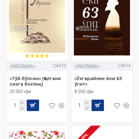
«Hilol Nashr»
C4473
«Hilol Nashr»
C4014
«Тўй бўлсин» (Қолгани
«Ўзгарайлик ёки 63
сизга боғлиқ)
ўгит»
20 000 сўм
8 500 сўм
ЙЎҚ