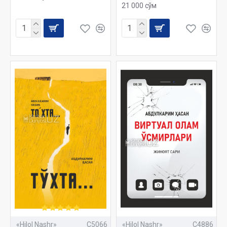
21 000 сўм
«Hilol Nashr»
C5066
«Hilol Nashr»
C4886