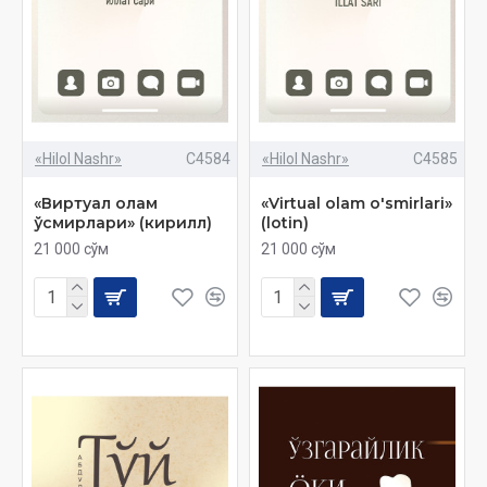
«Hilol Nashr»
C4584
«Hilol Nashr»
C4585
«Виртуал олам
«Virtual olam o'smirlari»
ўсмирлари» (кирилл)
(lotin)
21 000 сўм
21 000 сўм