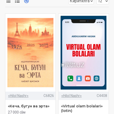
1989 йилда ўрта мактабни тамомлаган.
1994 йилда Тошкент Алоқа Институтини тамомлаган.
Мутахассилиги: Электралоқа муҳандиси. Бир қанча чет эл
давлатларида тренинг ва ҳизмат сафарларида бўлган.
Ҳозирги кунда мобил алоқа компаниясида ишлайди.
Оилалик, 4 та фарзанди ва 4 та невараси бор.
Отасини ҳотирлаб «Бу менинг оилам» деб номланган
биринчи китобини 2021 йилда ёзиб, нашрдан чиқарган.
Ҳозирги кунда муаллифнинг «Эламакон», «Етук муҳандис»,
«Лойиҳалар бошқаруви», «Саодат калити», «Огоҳ бўлинг»,
«Тўй бўлсин», «Виртуал олам болалари», «Виртуал олам
ўсмирлари» каби 15 дан ортиқ китоблари нашрдан чиққан.
«Hilol Nashr»
C6826
«Hilol Nashr»
C4408
«Кеча, бугун ва эрта»
«Virtual olam bolalari»
(lotin)
27 000 сўм