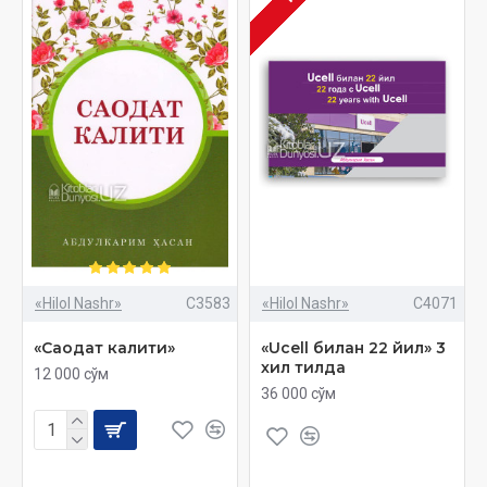
«Hilol Nashr»
C3583
«Hilol Nashr»
C4071
«Саодат калити»
«Ucell билан 22 йил» 3
хил тилда
12 000 сўм
36 000 сўм