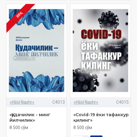
ЙЎҚ
«Hilol Nashr»
C4013
«Hilol Nashr»
C4015
«Қудачилик - минг
«Covid-19 ёки тафаккур
йилчилик»
қилинг»
8 500 сўм
8 500 сўм