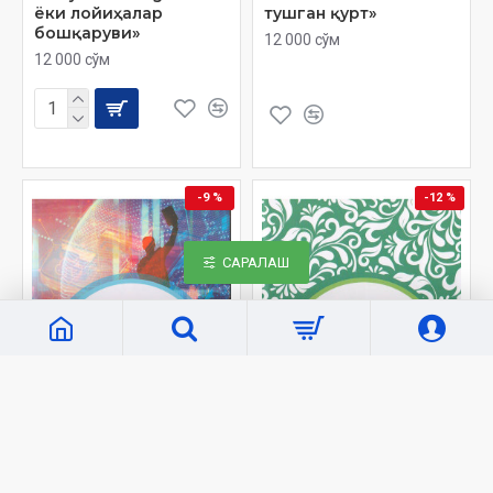
ёки лойиҳалар
тушган қурт»
бошқаруви»
12 000 сўм
12 000 сўм
-9 %
-12 %
САРАЛАШ