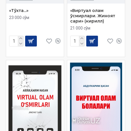
«Тўхта...»
«Виртуал олам
ўсмирлари. Жиноят
23 000 сўм
сари» (кирилл)
21 000 сўм