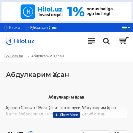
Кириш
Рўйхатдан ўтиш
Абдулкарим Ҳасан
Бош саҳифа
Абдулкарим Ҳасан
Абдулкарим Ҳасан
Ҳасанов Санъат Пўлат ўғли - тахаллуси Абдулкарим Ҳасан.
Катта боболарининг исмини тахаллус қилиб олган.
1972 йилда Тошкентда туғилган.