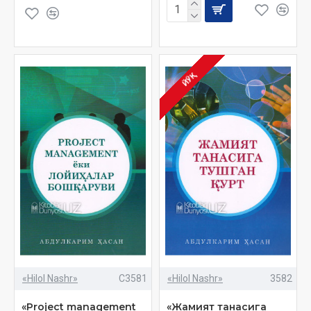
ЙЎҚ
«Hilol Nashr»
C3581
«Hilol Nashr»
3582
«Project management
«Жамият танасига