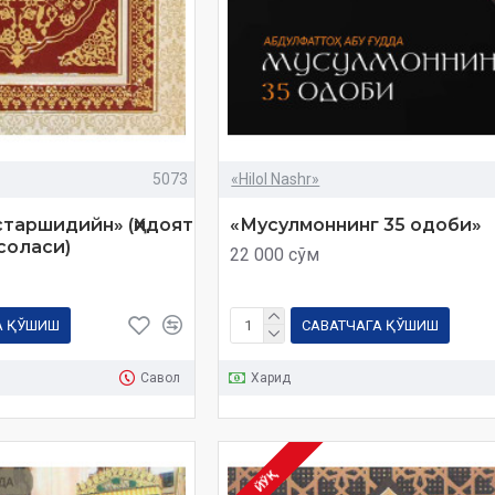
5073
«Hilol Nashr»
старшидийн» (Ҳидоят
«Мусулмоннинг 35 одоби»
соласи)
22 000 сўм
А ҚЎШИШ
САВАТЧАГА ҚЎШИШ
Савол
Харид
ЙЎҚ