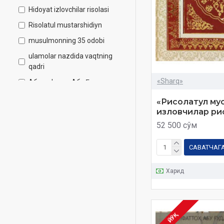
Hidoyat izlovchilar risolasi
Risolatul mustarshidiyn
musulmonning 35 odobi
ulamolar nazdida vaqtning
qadri
«Sharq»
Абдулфаттоҳ Абу Ғудда
мусулмон
«Рисолатул му
изловчилар ри
52 500 сўм
САВАТЧАГ
Харид
ЙЎҚ