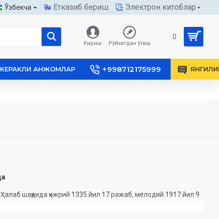
Етказиб бериш
Электрон китоблар
Ўзбекча
0
Кириш
Рўйхатдан ўтиш
+998712175999
КЕРАКЛИ АНЖОМЛАР
ЯНГИЛИ
да
алаб шаҳрида ҳижрий 1335 йил 17 ражаб, мелодий 1917 йил 9