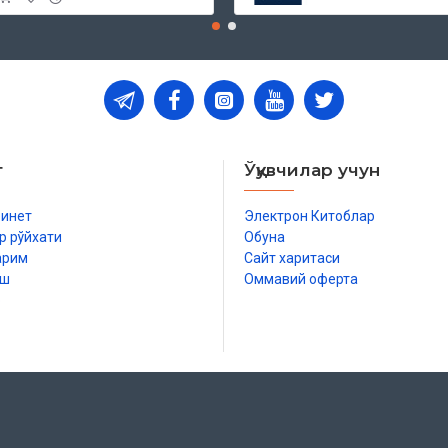
т
Ўқувчилар учун
бинет
Электрон Китоблар
р рўйхати
Обуна
арим
Сайт харитаси
иш
Оммавий оферта
р