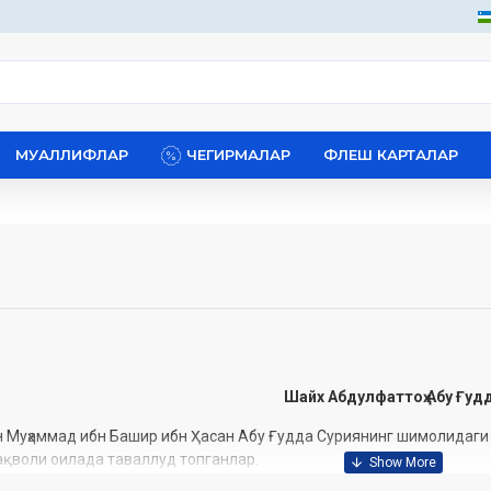
МУАЛЛИФЛАР
ЧЕГИРМАЛАР
ФЛЕШ КАРТАЛАР
Шайх Абдулфаттоҳ Абу Ғуд
 Муҳаммад ибн Башир ибн Ҳасан Абу Ғудда Суриянинг шимолидаги Ҳ
ақволи оилада таваллуд топганлар.