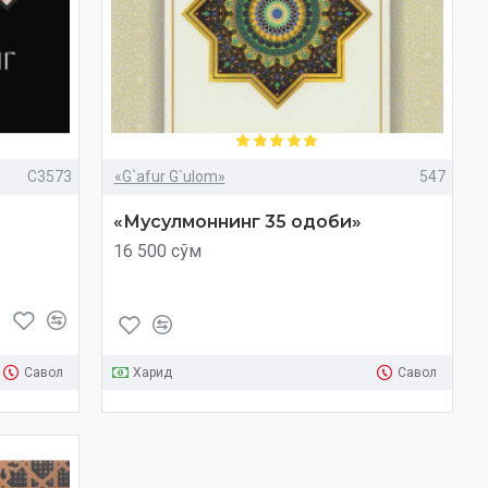
C3573
«G`afur G`ulom»
547
«Мусулмоннинг 35 одоби»
16 500 сўм
Савол
Харид
Савол