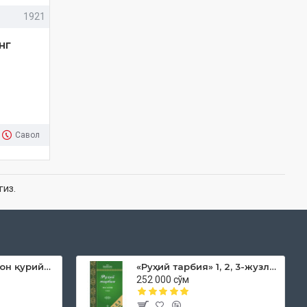
1921
нг
Савол
гиз.
«Дока рўмол қачон қурийди»
«Руҳий тарбия» 1, 2, 3-жузлар
252 000 сўм