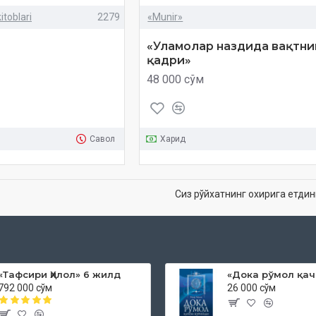
itoblari
2279
«Munir»
«Уламолар наздида вақтни
қадри»
48 000 сўм
Савол
Харид
Сиз рўйхатнинг охирига етдин
«Тафсири Ҳилол» 6 жилд
792 000 сўм
26 000 сўм