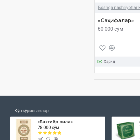
Boshqa nashriyotlar k
«Саҳифалар»
60 000 сўм
Харид
Кўп кўрилганлар
«Бахтиёр оила»
78 000 сўм