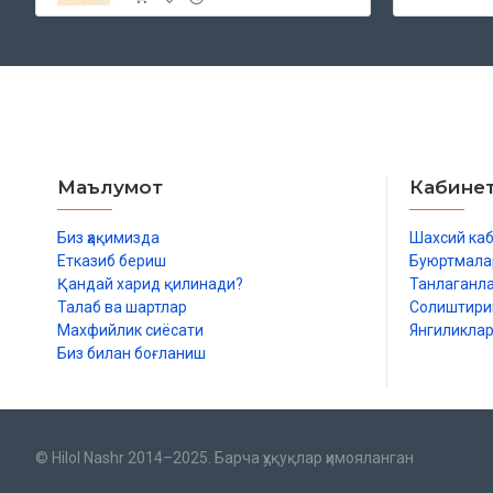
Маълумот
Кабине
Биз ҳақимизда
Шахсий ка
Етказиб бериш
Буюртмала
Қандай харид қилинади?
Танлаганл
Талаб ва шартлар
Солиштир
Махфийлик сиёсати
Янгиликла
Биз билан боғланиш
© Hilol Nashr 2014–2025. Барча ҳуқуқлар ҳимояланган