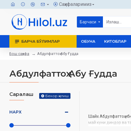
Саҳифаларимиз
Барчаси
БАРЧА БЎЛИМЛАР
ОБУНА
КИТОБЛАР
Бош саҳифа
Абдулфаттоҳ Абу Ғудда
Абдулфаттоҳ Абу Ғудда
Саралаш
Бекор қилиш
НАРХ
Шайх Абдулфаттоҳ ибн
май куни диндор ва т