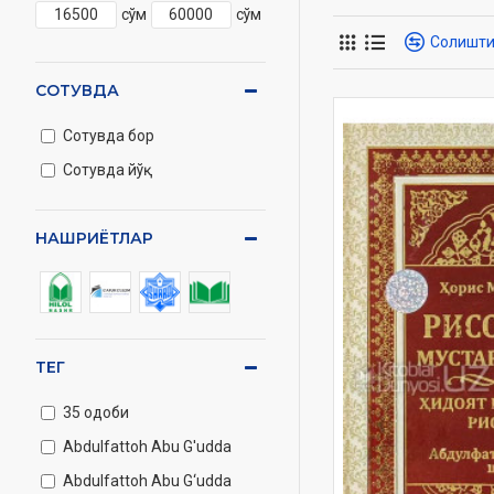
Шайх Суриядаги шаръи
сўм
сўм
Солишт
1944 йилдан 1948 йил
психология»си мутаха
СОТУВДА
1950 йили мазкур дар
Сотувда бор
1951 йилда Исломий т
Сотувда йўқ
Исломий тарбия фанид
тайёрлайдиган даргоҳ
«ҳанафий фиқҳи», «ма
НАШРИЁТЛАР
иштирок этдилар. У и
1997 мелодий, 16 фев
ТЕГ
35 одоби
Abdulfattoh Abu G'udda
Abdulfattoh Abu G‘udda