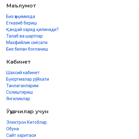
Маълумот
Биз ҳақимизда
Етказиб бериш
Қандай харид қилинади?
Талаб ва шартлар
Махфийлик сиёсати
Биз билан боғланиш
Кабинет
Шахсий кабинет
Буюртмалар рўйхати
Танлаганларим
Солиштириш
Янгиликлар
Ўқувчилар учун
Электрон Китоблар
Обуна
Сайт харитаси