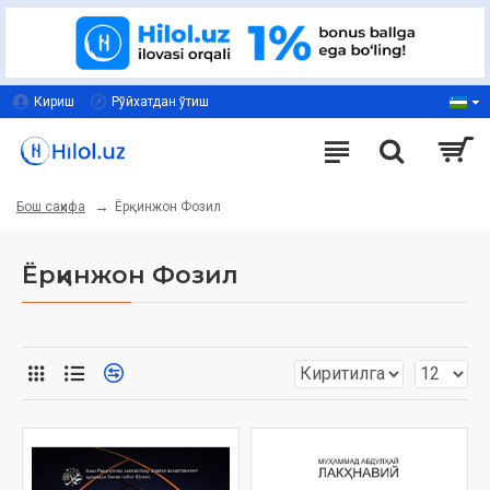
Кириш
Рўйхатдан ўтиш
Ёрқинжон Фозил
Бош саҳифа
Ёрқинжон Фозил