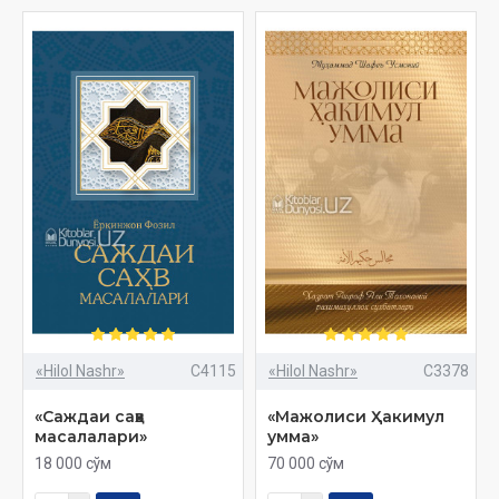
«Hilol Nashr»
C4115
«Hilol Nashr»
C3378
«Саждаи саҳв
«Мажолиси Ҳакимул
масалалари»
умма»
18 000 сўм
70 000 сўм