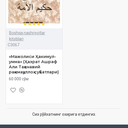
Boshqa nashriyotlar
kitoblari
C3067
«Мажолиси Ҳакимул-
умма» (Ҳазрат Ашраф
Али Таҳонавий
раҳимаҳуллоҳ суҳбатлари)
60 000 сўм
Сиз рўйхатнинг охирига етдингиз.