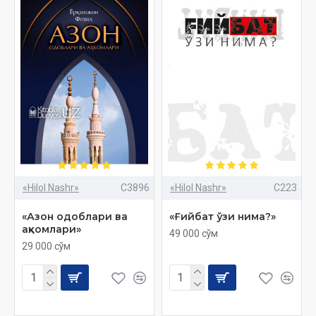
«Hilol Nashr»
C3896
«Hilol Nashr»
C223
«Азон одоблари ва
«Ғийбат ўзи нима?»
аҳкомлари»
49 000 сўм
29 000 сўм