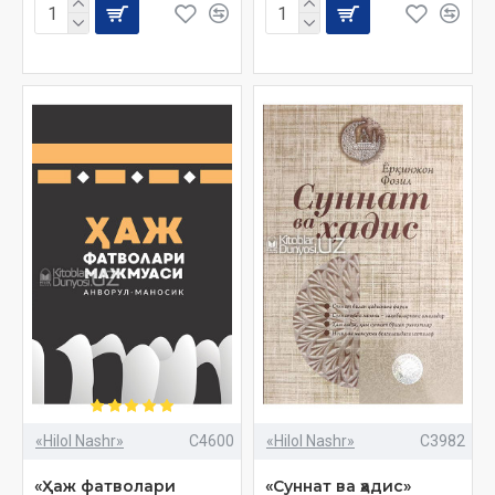
«Hilol Nashr»
C4600
«Hilol Nashr»
C3982
«Ҳаж фатволари
«Суннат ва ҳадис»