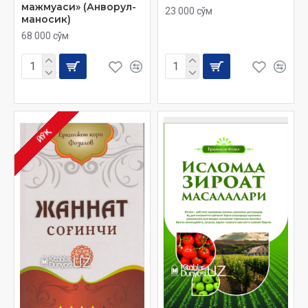
мажмуаси» (Анворул-
23 000 сўм
маносик)
68 000 сўм
ЙЎҚ