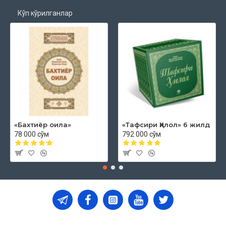
Кўп кўрилганлар
«Бахтиёр оила»
«Тафсири Ҳилол» 6 жилд
78 000 сўм
792 000 сўм