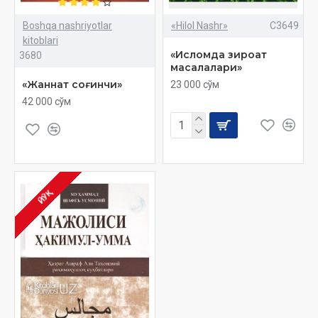
Boshqa nashriyotlar
«Hilol Nashr»
C3649
kitoblari
«Исломда зироат
3680
масалалари»
«Жаннат соғинчи»
23 000 сўм
42 000 сўм
ЙЎҚ