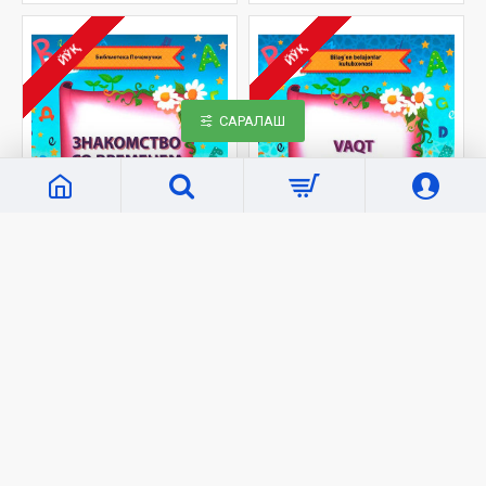
ЙЎҚ
ЙЎҚ
САРАЛАШ
Boshqa nashriyotlar
Boshqa nashriyotlar
kitoblari
kitoblari
1756
990
«Знакомство со
«Vaqt haqida»
временем»
3 000 сўм