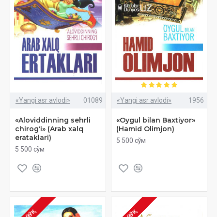
«Yangi asr avlodi»
01089
«Yangi asr avlodi»
1956
«Aloviddinning sehrli
«Oygul bilan Baxtiyor»
chirog‘i» (Arab xalq
(Hamid Olimjon)
erataklari)
5 500 сўм
5 500 сўм
ЙЎҚ
ЙЎҚ