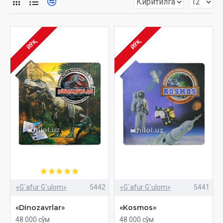
ЙЎҚ
ЙЎҚ
«G`afur G`ulom»
5442
«G`afur G`ulom»
5441
«Dinozavrlar»
«Kosmos»
48 000 сўм
48 000 сўм