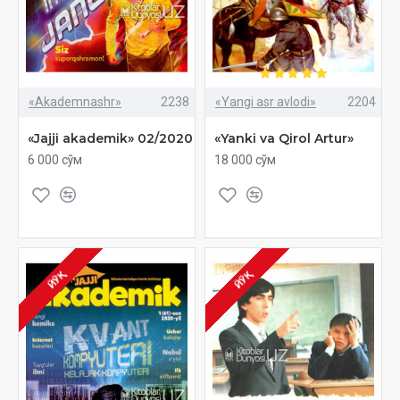
«Akademnashr»
2238
«Yangi asr avlodi»
2204
«Jajji akademik» 02/2020
«Yanki va Qirol Artur»
6 000 сўм
18 000 сўм
ЙЎҚ
ЙЎҚ