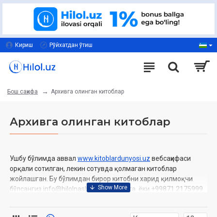
Кириш
Рўйхатдан ўтиш
Архивга олинган китоблар
Бош саҳифа
Архивга олинган китоблар
Ушбу бўлимда аввал
www.kitoblardunyosi.uz
вебсаҳифаси
орқали сотилган, лекин сотувда қолмаган китоблар
жойлашган. Бу бўлимдан бирор китобни харид қилмоқчи
бўлсангиз info@hilolnashr.uz манзилига ёки +99871 2175999
телефон рақамига қўнғироқ қилишингиз мумкин.