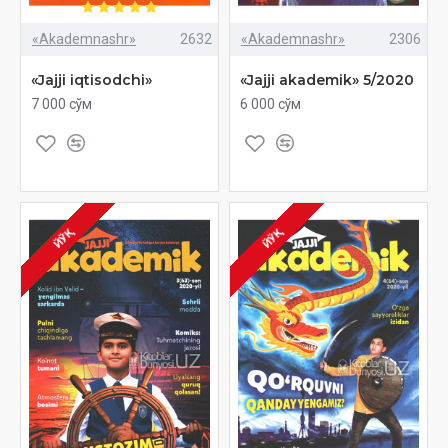
«Akademnashr»
2632
«Akademnashr»
2306
«Jajji iqtisodchi»
«Jajji akademik» 5/2020
7 000 сўм
6 000 сўм
ЙЎҚ
ЙЎҚ