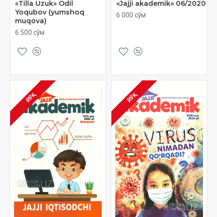
«Tilla Uzuk» Odil
«Jajji akademik» 06/2020
Yoqubov (yumshoq
6 000 сўм
muqova)
6 500 сўм
ЙЎҚ
ЙЎҚ