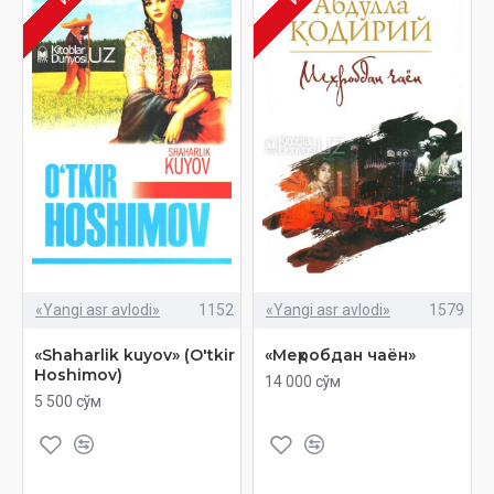
«Yangi asr avlodi»
1152
«Yangi asr avlodi»
1579
«Shaharlik kuyov» (O'tkir
«Меҳробдан чаён»
Hoshimov)
14 000 сўм
5 500 сўм