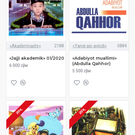
«Akademnashr»
2188
«Yangi asr avlodi»
0884
«Jajji akademik» 01/2020
«Adabiyot muallimi»
(Abdulla Qahhor)
6 000 сўм
5 500 сўм
ЙЎҚ
ЙЎҚ