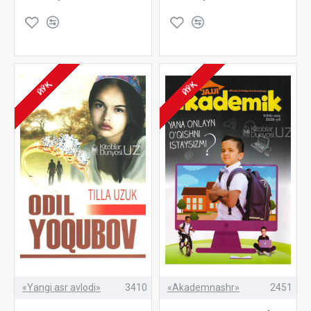
ЙЎҚ
ЙЎҚ
«Yangi asr avlodi»
3410
«Akademnashr»
2451