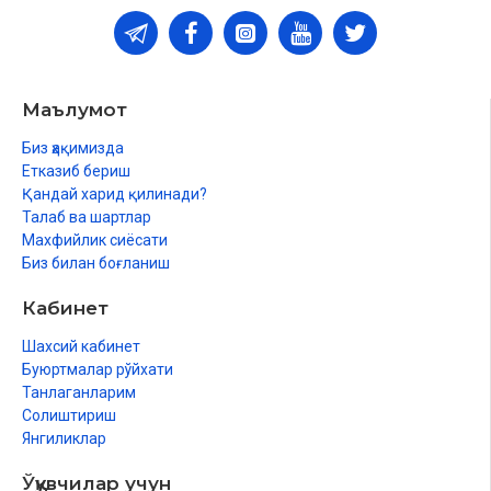
Маълумот
Биз ҳақимизда
Етказиб бериш
Қандай харид қилинади?
Талаб ва шартлар
Махфийлик сиёсати
Биз билан боғланиш
Кабинет
Шахсий кабинет
Буюртмалар рўйхати
Танлаганларим
Солиштириш
Янгиликлар
Ўқувчилар учун