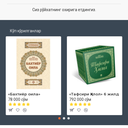
Сиз рўйхатнинг охирига етдингиз.
Кўп кўрилганлар
«Бахтиёр оила»
«Тафсири Ҳилол» 6 жилд
78 000 сўм
792 000 сўм