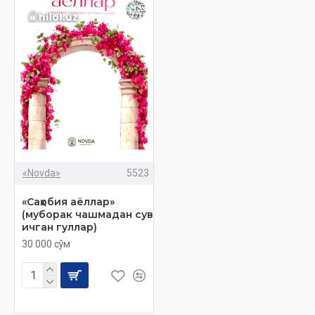
«Novda»
5523
«Саҳобия аёллар»
(муборак чашмадан сув
ичган гуллар)
30 000 сўм