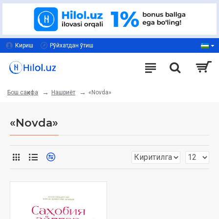
Кириш
Рўйхатдан ўтиш
Нашриёт
«Novda»
Бош саҳифа
«Novda»