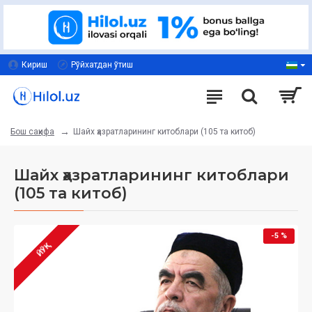
Кириш
Рўйхатдан ўтиш
Шайх ҳазратларининг китоблари (105 та китоб)
Бош саҳифа
Шайх ҳазратларининг китоблари
(105 та китоб)
-5 %
ЙЎҚ