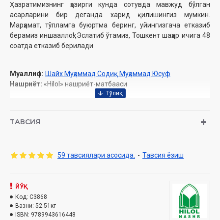
Ҳазратимизнинг ҳозирги кунда сотувда мавжуд бўлган
асарларини бир деганда харид қилишингиз мумкин.
Марҳамат, тўпламга буюртма беринг, уйингизгача етказиб
берамиз иншааллоҳ! Эслатиб ўтамиз, Тошкент шаҳар ичига 48
соатда етказиб берилади
Муаллиф:
Шайх Муҳаммад Содиқ Муҳаммад Юсуф
Нашриёт:
«Hilol» нашриёт-матбааси
КИТОБЛАР РЎЙХАТИ
ТАВСИЯ
1-33.
«Ҳадис ва Ҳаёт» 33 жуз (тўлиқ тўплам)
34-39.
«Тафсири Ҳилол» (6 жилд)
59 тавсиялари асосида.
-
Тавсия ёзиш
40-44.
«Хислатли ҳикматлар шарҳи» (5 жилд)
ЙЎҚ
45.
«Тафсири Ҳилол» 30-жуз (Амма пораси)
Код:
C3868
Вазни:
52.51кг
46.
«Қуръони Карим ва ўзбек тилидаги маънолар таржимаси»
ISBN:
9789943616448