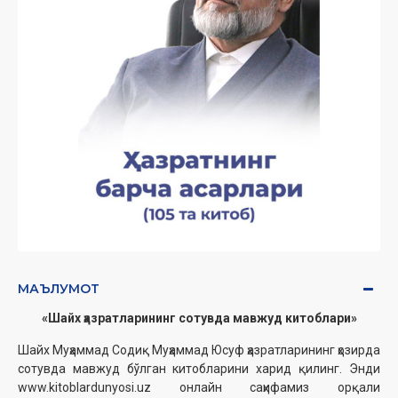
МАЪЛУМОТ
«Шайх ҳазратларининг сотувда мавжуд китоблари»
Шайх Муҳаммад Содиқ Муҳаммад Юсуф ҳазратларининг ҳозирда
сотувда мавжуд бўлган китобларини харид қилинг. Энди
www.kitoblardunyosi.uz онлайн саҳифамиз орқали