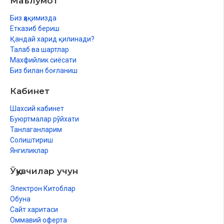
Маълумот
86.
«Закот, садақалар, назрлар ва каффаротлар»
Биз ҳақимизда
87.
«Қуръон ва суннатдаги илмий мўъжизалар»
Етказиб бериш
Қандай харид қилинади?
88.
«Фақиҳ имомлар ихтилофида ҳадиси шарифнинг ўрни»
Талаб ва шартлар
Махфийлик сиёсати
89.
«Фиқҳий йўналишлар ва китоблар»
Биз билан боғланиш
Кабинет
90.
«Мазҳабсизлик Ислом шариатига таҳдид солувчи энг хатарли бид
Шахсий кабинет
Буюртмалар рўйхати
91.
«Мазҳаблар бирлик рамзи»
Танлаганларим
Солиштириш
92.
«Очиқ хат»
Янгиликлар
93.
«Мўминнинг меърожи - муфассал намоз китоби»
Ўқувчилар учун
94.
«Мўминнинг қалқони - муфассал рўза китоби»
Электрон Китоблар
Обуна
95.
«Мўминнинг умр сафари - муфассал ҳаж китоби»
Сайт харитаси
Оммавий оферта