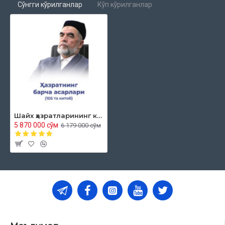
Сўнгги кўрилганлар
Кўп кўрилганлар
76.
«Соф табиат дини»
77.
«Нақшбандия: вазифалар, зикрлар»
78.
«Усулул фиқх»
79.
«Иймон»
80.
«Қуръон илмлари»
Шайх ҳазратларининг китоблари (105 та китоб)
81.
«Ислом шариатида мерос илми»
5 870 000 сўм
6 179 000 сўм
82.
«Мусталаҳул ҳадис»
83.
«Васатия – ҳаёт йўли»
84.
«Тасаввуф ҳақида тасаввур»
85.
«Ихтилофлар: сабаблар, eчимлар»