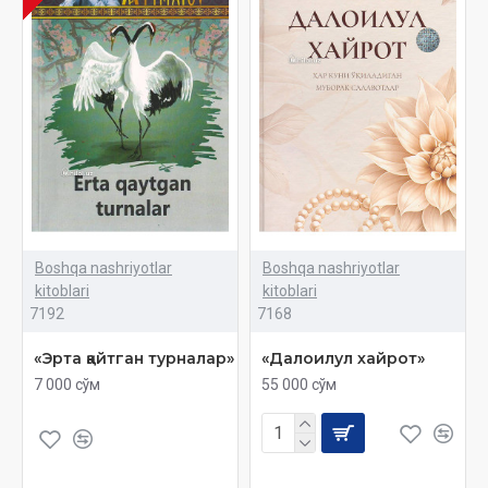
Boshqa nashriyotlar
Boshqa nashriyotlar
kitoblari
kitoblari
7192
7168
«Эрта қайтган турналар»
«Далоилул хайрот»
7 000 сўм
55 000 сўм