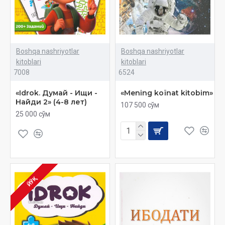
Boshqa nashriyotlar
Boshqa nashriyotlar
kitoblari
kitoblari
7008
6524
«Idrok. Думай - Ищи -
«Mening koïnat kitobim»
Найди 2» (4-8 лет)
107 500 сўм
25 000 сўм
ЙЎҚ