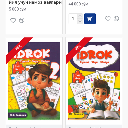
йил учун намоз вақтлари
44 000 сўм
5 000 сўм
ЙЎҚ
ЙЎҚ