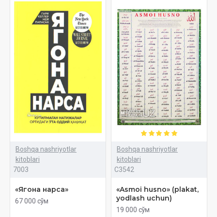
Boshqa nashriyotlar
Boshqa nashriyotlar
kitoblari
kitoblari
7003
C3542
«Ягона нарса»
«Asmoi husno» (plakat,
yodlash uchun)
67 000 сўм
19 000 сўм