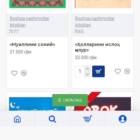
Boshqa nashriyotlar
Boshqa nashriyotlar
kitoblari
kitoblari
7077
7065
«Муаллими соний»
«Ҳолларини ислоҳ
қилур»
21 500 сўм
32 000 сўм
САРАЛАШ
ЙЎҚ