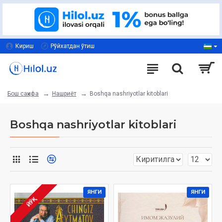
Кириш
Рўйхатдан ўтиш
Нашриёт
Boshqa nashriyotlar kitoblari
Бош саҳифа
Boshqa nashriyotlar kitoblari
ЯНГИ
ЯНГИ
ЙЎҚ