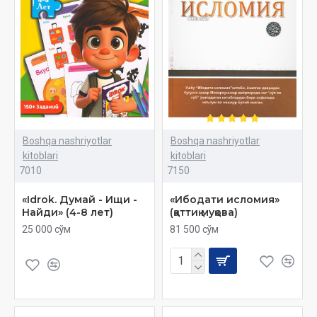
Boshqa nashriyotlar
Boshqa nashriyotlar
kitoblari
kitoblari
7010
7150
«Idrok. Думай - Ищи -
«Ибодати исломия»
Найди» (4-8 лет)
(қаттиқ муқова)
25 000 сўм
81 500 сўм