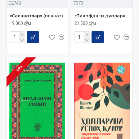
C2743
7073
«Салавотлар» (плакат)
«Тавофдаги дуолар»
19 000 сўм
21 500 сўм
ЙЎҚ