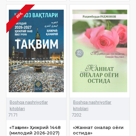
ЙЎҚ
Boshqa nashriyotlar
Boshqa nashriyotlar
kitoblari
kitoblari
7171
7202
«Тақвим» Ҳижрий 1448
«Жаннат оналар оёғи
(милодий 2026-2027)
остида»