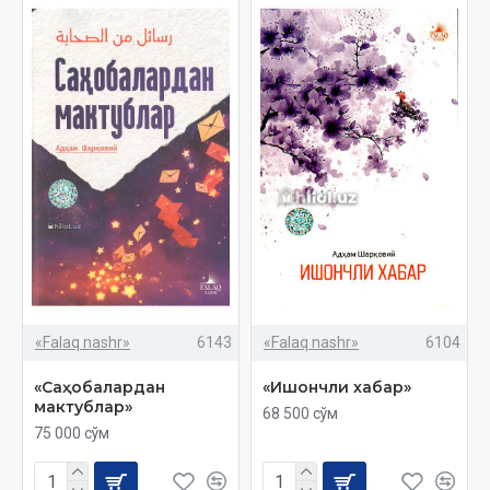
«Falaq nashr»
6143
«Falaq nashr»
6104
«Саҳобалардан
«Ишончли хабар»
мактублар»
68 500 сўм
75 000 сўм