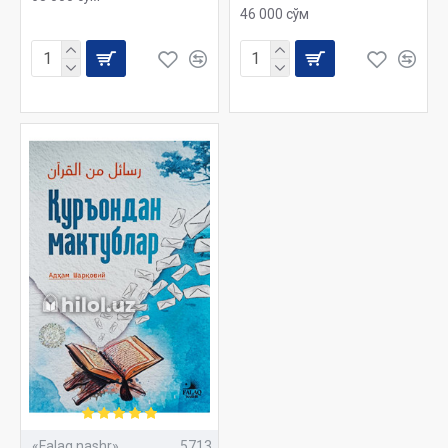
46 000 сўм
«Falaq nashr»
5713