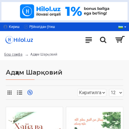
Кириш
Рўйхатдан ўтиш
Адҳам Шарқовий
Бош саҳифа
Адҳам Шарқовий