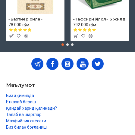
«Бахтиёр оила»
«Тафсири Ҳилол» 6 жилд
78 000 сўм
792 000 сўм
Маълумот
Биз ҳақимизда
Етказиб бериш
Қандай харид қилинади?
Талаб ва шартлар
Махфийлик сиёсати
Биз билан боғланиш