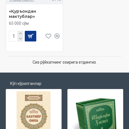
«Қуръондан
мактублар»
65 000 сўм
Сиз рўйхатнинг охирига етдингиз.
Кўп кўрилганлар