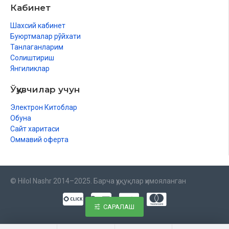
Кабинет
Шахсий кабинет
Буюртмалар рўйхати
Танлаганларим
Солиштириш
Янгиликлар
Ўқувчилар учун
Электрон Китоблар
Обуна
Сайт харитаси
Оммавий оферта
© Hilol Nashr 2014–2025. Барча ҳуқуқлар ҳимояланган
САРАЛАШ