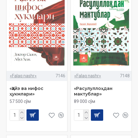
«Falaq nashr»
7146
«Falaq nashr»
7148
«Ҳайз ва нифос
«Расулуллоҳдан
ҳукмлари»
мактублар»
57 500 сўм
89 000 сўм