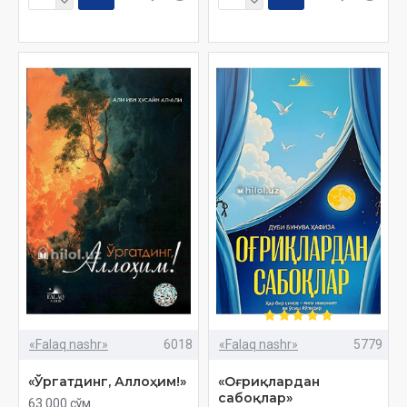
«Falaq nashr»
6018
«Falaq nashr»
5779
«Ўргатдинг, Аллоҳим!»
«Оғриқлардан
сабоқлар»
63 000 сўм