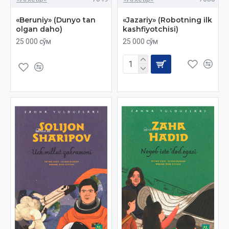
«Beruniy» (Dunyo tan
«Jazariy» (Robotning ilk
olgan daho)
kashfiyotchisi)
25 000 сўм
25 000 сўм