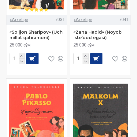
«Arxetip»
7031
«Arxetip»
7041
«Solijon Sharipov» (Uch
«Zaha Hadid» (Noyob
millat qahramoni)
isteʼdod egasi)
25 000 сўм
25 000 сўм