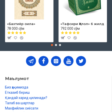
«Бахтиёр оила»
«Тафсири Ҳилол» 6 жилд
78 000 сўм
792 000 сўм
Маълумот
Биз ҳақимизда
Етказиб бериш
Қандай харид қилинади?
Талаб ва шартлар
Махфийлик сиёсати