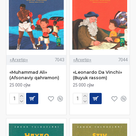
«Arxetip»
7043
«Arxetip»
7044
«Muhammad Ali»
«Leonardo Da Vinchi»
(Afsonaviy qahramon)
(Buyuk rassom)
25 000 сўм
25 000 сўм