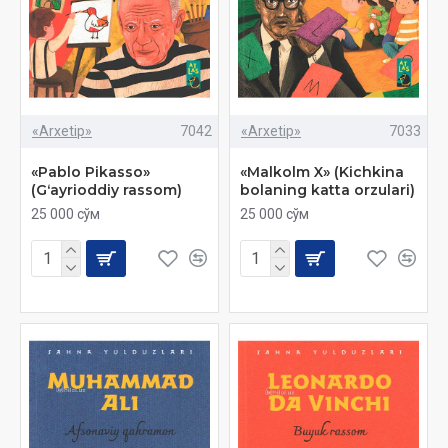
«Arxetip»
7042
«Arxetip»
7033
«Pablo Pikasso»
«Malkolm X» (Kichkina
(Gʻayrioddiy rassom)
bolaning katta orzulari)
25 000 сўм
25 000 сўм