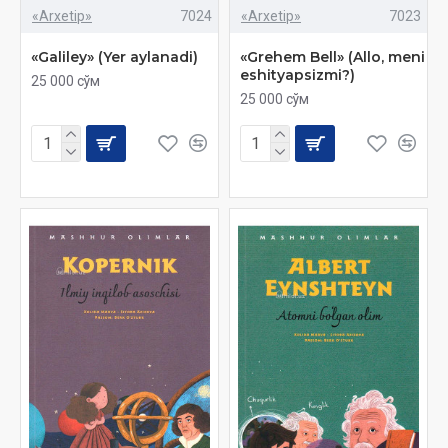
«Arxetip»
7024
«Arxetip»
7023
«Galiley» (Yer aylanadi)
«Grehem Bell» (Allo, meni
eshityapsizmi?)
25 000 сўм
25 000 сўм