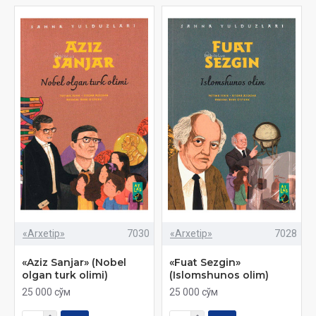
«Arxetip»
7030
«Arxetip»
7028
«Aziz Sanjar» (Nobel
«Fuat Sezgin»
olgan turk olimi)
(Islomshunos olim)
25 000 сўм
25 000 сўм