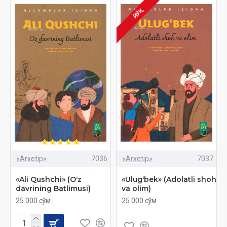
ЙЎҚ
«Arxetip»
7036
«Arxetip»
7037
«Ali Qushchi» (Oʻz
«Ulugʻbek» (Adolatli shoh
davrining Batlimusi)
va olim)
25 000 сўм
25 000 сўм