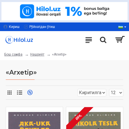
Кириш
Рўйхатдан ўтиш
Нашриёт
«Arxetip»
Бош саҳифа
«Arxetip»
ЙЎҚ