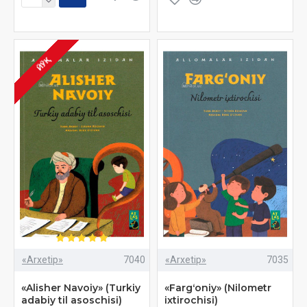
ЙЎҚ
«Arxetip»
7040
«Arxetip»
7035
«Alisher Navoiy» (Turkiy
«Fargʻoniy» (Nilometr
adabiy til asoschisi)
ixtirochisi)