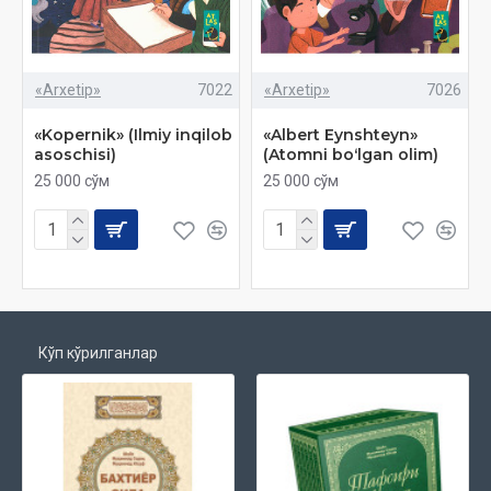
«Arxetip»
7022
«Arxetip»
7026
«Kopernik» (Ilmiy inqilob
«Albert Eynshteyn»
asoschisi)
(Atomni boʻlgan olim)
25 000 сўм
25 000 сўм
Кўп кўрилганлар