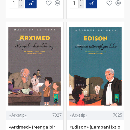
«Arxetip»
7027
«Arxetip»
7025
«Arximed» (Menga bir
«Edison» (Lampani ixtio