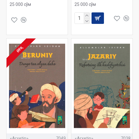
25 000 сўм
25 000 сўм
ЙЎҚ
«Arxetip»
7049
«Arxetip»
7038