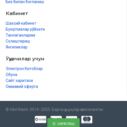
Биз билан боғланиш
Кабинет
Шахсий кабинет
Буюртмалар рўйхати
Танлаганларим
Солиштириш
Янгиликлар
Ўқувчилар учун
Электрон Китоблар
Обуна
Сайт харитаси
Оммавий оферта
© Hilol Nashr 2014–2025. Барча ҳуқуқлар ҳимояланган
САРАЛАШ