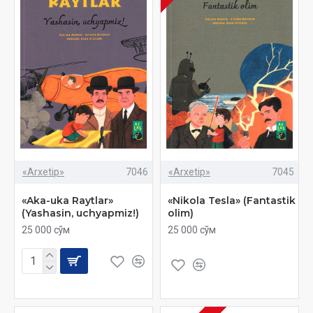
«Arxetip»
7046
«Arxetip»
7045
«Aka-uka Raytlar»
«Nikola Tesla» (Fantastik
(Yashasin, uchyapmiz!)
olim)
25 000 сўм
25 000 сўм