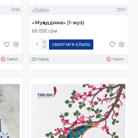
7096
«Tirilish»
7097
«Муқаддима» (1-жуз)
66 000 сўм
САВАТЧАГА ҚЎШИШ
Савол
Харид
Савол