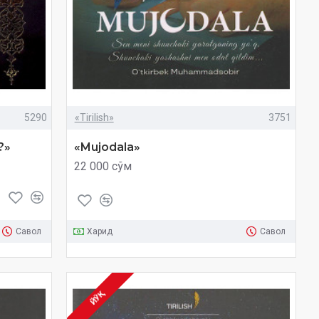
5290
«Tirilish»
3751
?»
«Mujodala»
22 000 сўм
Савол
Харид
Савол
ЙЎҚ