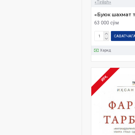
«Tirilish»
тилсим
туркистон
«Буюк шахмат 
63 000 сўм
Ғайратхўжа Ғаффорхўжа
ўғли
САВАТЧАГ
Харид
ЙЎҚ