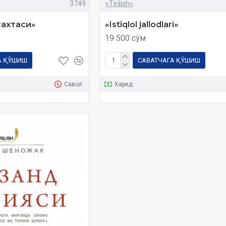
3749
«Tirilish»
тахтаси»
«Istiqlol jallodlari»
19 500 сўм
А ҚЎШИШ
САВАТЧАГА ҚЎШИШ
Савол
Харид