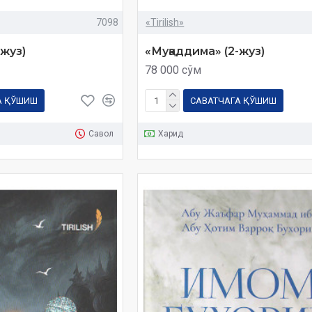
7098
«Tirilish»
-жуз)
«Муқаддима» (2-жуз)
78 000 сўм
А ҚЎШИШ
САВАТЧАГА ҚЎШИШ
Савол
Харид