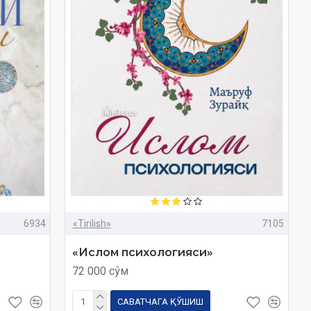
6934
«Tirilish»
7105
«Ислом психологияси»
72 000 сўм
САВАТЧАГА ҚЎШИШ