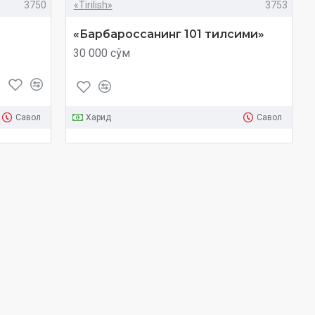
3750
«Tirilish»
3753
«Барбароссанинг 101 тилсими»
30 000 сўм
Савол
Харид
Савол