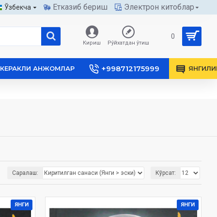
Етказиб бериш
Электрон китоблар
Ўзбекча
0
Кириш
Рўйхатдан ўтиш
+998712175999
КЕРАКЛИ АНЖОМЛАР
ЯНГИЛИ
Саралаш:
Кўрсат:
ЯНГИ
ЯНГИ