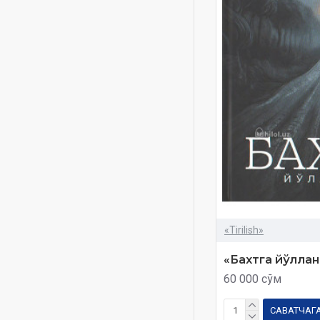
Buyuk shaxmat taxtasi
Diala
Ebignev Bjezinskiy
Farzand
G‘ayratxo‘ja G‘afforxo‘ja
o‘g‘li
Ihsan Shenojak
Imom Buxoriy siyrati
Istiqlol jallodlari
Jasur Hasan
Jihod at-Turboniy
«Tirilish»
Ma’ruf Zurayq
«Бахтга йўлла
Mujodala
60 000 сўм
Muqaddima 1-jild
Muqaddima 2-jild
САВАТЧАГ