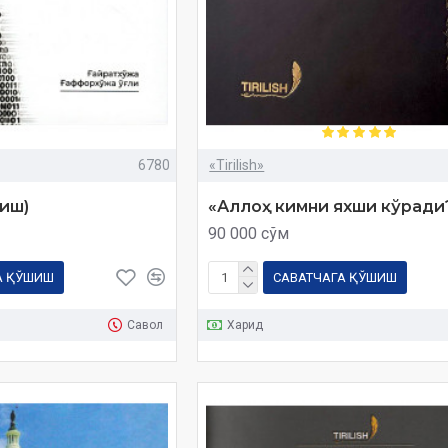
6780
«Tirilish»
ниш)
«Аллоҳ кимни яхши кўради
90 000 сўм
А ҚЎШИШ
САВАТЧАГА ҚЎШИШ
Савол
Харид