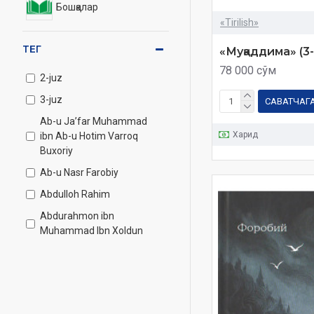
Бошқалар
«Tirilish»
ТЕГ
«Муқаддима» (3
78 000 сўм
2-juz
3-juz
САВАТЧАГ
Ab-u Ja’far Muhammad
Харид
ibn Ab-u Hotim Varroq
Buxoriy
Ab-u Nasr Farobiy
Abdulloh Rahim
Abdurahmon ibn
Muhammad Ibn Xoldun
Alloh kimni yaxshi koʻradi
Barbarossa
Baxtga yo‘llanma