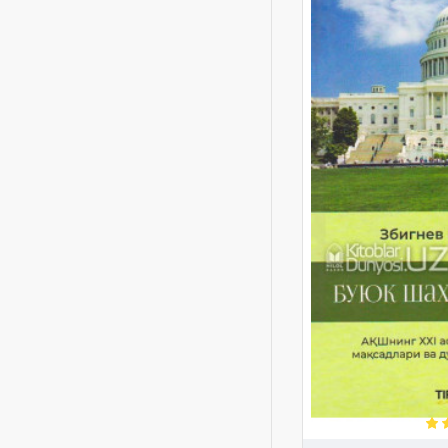
Иҳсан Шеножак
Маъруф Зурайқ
Мужодала
Мустафо Чўқай ўғли
Муқаддима 1-жилд
Муқаддима 2-жилд
Муқаддима 3-жилд
Ортиқали Иброҳимжон
ўғли
Уйғониш
Фарзанд
Шарқшунос таҳлилчилар
Эбигнев Бжезинский
афсона
тарбия