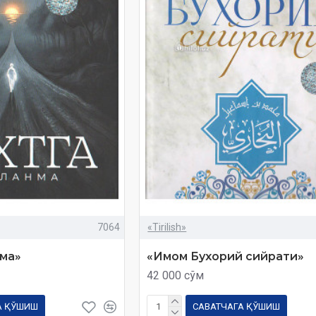
7064
«Tirilish»
нма»
«Имом Бухорий сийрати»
42 000 сўм
А ҚЎШИШ
САВАТЧАГА ҚЎШИШ