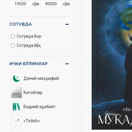
сўм
сўм
СОТУВДА
Сотувда бор
Сотувда йўқ
ИЧКИ БЎЛИМЛАР
Диний-маърифий
Китоблар
Бадиий адабиёт
«Tirilish»