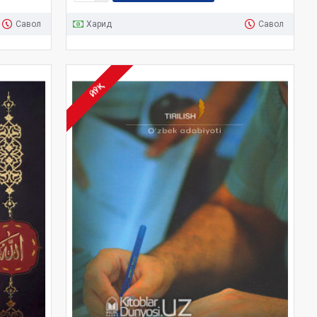
Савол
Харид
Савол
ЙЎҚ