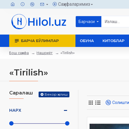
Саҳифаларимиз
Барчаси
БАРЧА БЎЛИМЛАР
ОБУНА
КИТОБЛАР
Бош саҳифа
Нашриёт
«Tirilish»
«Tirilish»
Саралаш
Бекор қилиш
Солишт
НАРХ