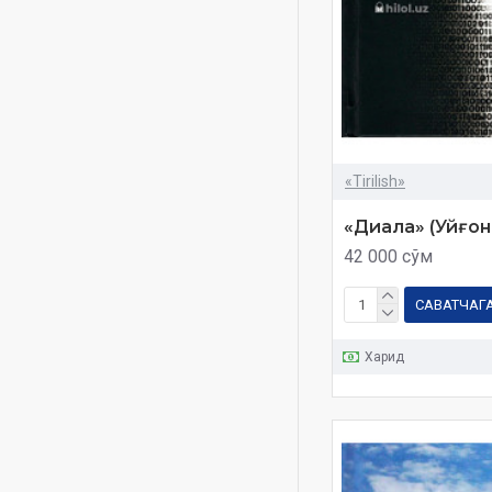
Абдураҳмон ибн
Муҳаммад Ибн Холдун
Абу Жаъфар Муҳаммад
ибн Абу Ҳотим Варроқ
Бухорий
Абу Наср Фаробий
«Tirilish»
Барбаросса
«Диала» (Уйғо
Бахтга йўлланма
42 000 сўм
Буюк шахмат тахтаси
Диала
САВАТЧАГ
Жасур Ҳасан
Харид
Жиҳод ат-Турбоний
Имом Бухорий сийрати
Ислом психологияси
Истиқлол жаллодлари